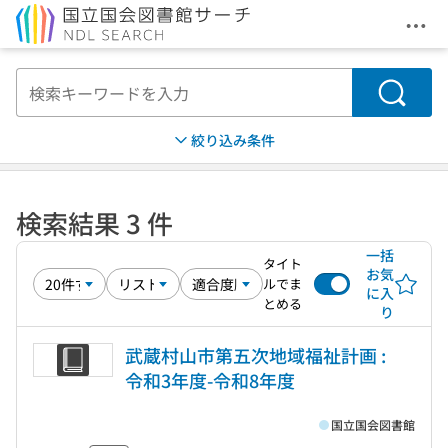
メニ
本文へ移動
検索
絞り込み条件
検索結果 3 件
一括
タイト
お気
ルでま
に入
とめる
り
武蔵村山市第五次地域福祉計画 :
令和3年度-令和8年度
国立国会図書館