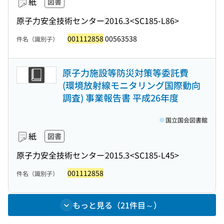
紙
図書
原子力安全技術センター
2016.3
<SC185-L86>
001112858
00563538
件名（識別子）
原子力施設等防災対策等委託費
(環境放射線モニタリング国際動向
調査) 事業報告書 平成26年度
国立国会図書館
紙
図書
原子力安全技術センター
2015.3
<SC185-L45>
001112858
件名（識別子）
もっと見る（21件目～）