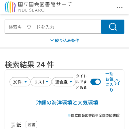
メニ
本文へ移動
検索
絞り込み条件
検索結果 24 件
一括
タイト
お気
ルでま
に入
とめる
り
沖縄の海洋環境と大気環境
国立国会図書館
全国の図書館
紙
図書