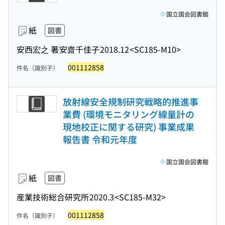
国立国会図書館
紙
図書
安西宏之 著
安齋千佳子
2018.12
<SC185-M10>
001112858
件名（識別子）
放射線安全規制研究戦略的推進事
業費 (環境モニタリング線量計の
現地校正に関する研究) 事業成果
報告書 令和元年度
国立国会図書館
紙
図書
産業技術総合研究所
2020.3
<SC185-M32>
001112858
件名（識別子）