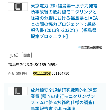
東京電力 (株) 福島第一原子力発電
所事故後の放射線モニタリングと
除染の分野における福島県とIAEA
との間の協力プロジェクト : 最終
報告書 (2013年-2022年) 【福島県
提案プロジェクト】
国立国会図書館
紙
図書
福島県
2023.3
<SC185-M59>
001112858
001164750
件名（識別子）
放射線安全規制研究戦略的推進事
業費 (種々の走行モニタリングシ
ステムに係る技術的仕様の調査)
事業報告書 令和元年度