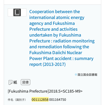
Cooperation between the
international atomic energy
agency and Fukushima
Prefecture and activities
undertaken by Fukushima
Prefecture : radiation monitoring
and remediation following the
Fukushima Daiichi Nuclear
Power Plant accident : summary
report (2013-2017)
国立国会図書館
紙
図書
[Fukushima Prefecture]
2018.5
<SC185-M9>
001112858
001164750
件名（識別子）