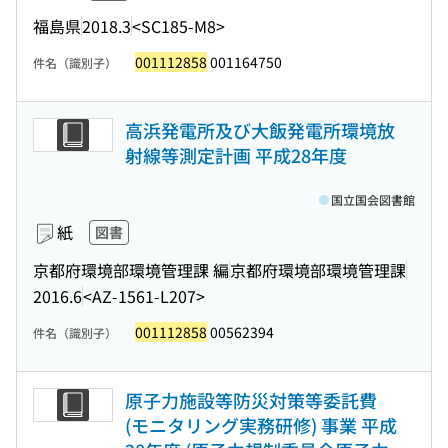
福島県
2018.3
<SC185-M8>
001112858
001164750
件名（識別子）
高浜発電所及び大飯発電所環境放
射線等測定計画 平成28年度
国立国会図書館
紙
図書
京都府環境部環境管理課 編
京都府環境部環境管理課
2016.6
<AZ-1561-L207>
001112858
00562394
件名（識別子）
原子力施設等防災対策等委託費
(モニタリング実務研修) 事業 平成