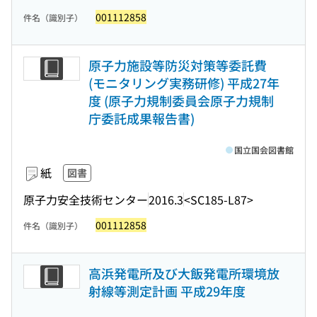
001112858
件名（識別子）
原子力施設等防災対策等委託費
(モニタリング実務研修) 平成27年
度 (原子力規制委員会原子力規制
庁委託成果報告書)
国立国会図書館
紙
図書
原子力安全技術センター
2016.3
<SC185-L87>
001112858
件名（識別子）
高浜発電所及び大飯発電所環境放
射線等測定計画 平成29年度