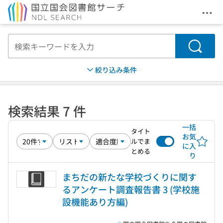
メニ
本文へ移動
検索
絞り込み条件
検索結果 7 件
一括
タイト
お気
ルでま
に入
とめる
り
まちだの新たな学校づくりに関す
るアンケート調査報告書 3 (学校施
設機能あり方編)