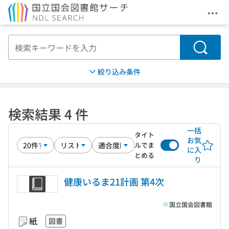
メニ
本文へ移動
検索
絞り込み条件
検索結果 4 件
一括
タイト
お気
ルでま
に入
とめる
り
健康いるま21計画 第4次
国立国会図書館
紙
図書