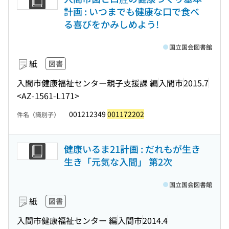
計画 : いつまでも健康な口で食べ
る喜びをかみしめよう!
国立国会図書館
紙
図書
入間市健康福祉センター親子支援課 編
入間市
2015.7
<AZ-1561-L171>
001212349
001172202
件名（識別子）
健康いるま21計画 : だれもが生き
生き「元気な入間」 第2次
国立国会図書館
紙
図書
入間市健康福祉センター 編
入間市
2014.4