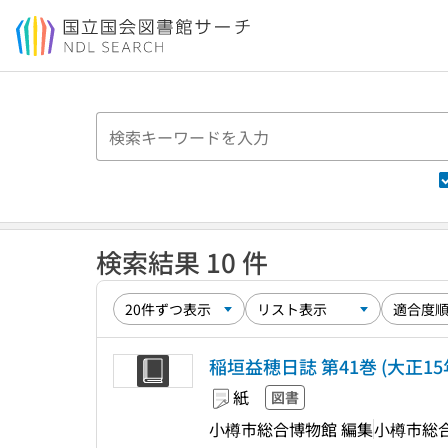
本文へ移動
検索結果 10 件
稲垣益穂日誌 第41巻 (大正15年
紙
図書
小樽市総合博物館 編集
小樽市総