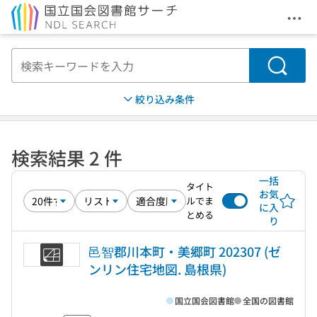
メニ
本文へ移動
検索
絞り込み条件
検索結果 2 件
一括
タイト
お気
ルでま
に入
とめる
り
邑智郡川本町・美郷町 202307 (ゼ
ンリン住宅地図. 島根県)
国立国会図書館
全国の図書館