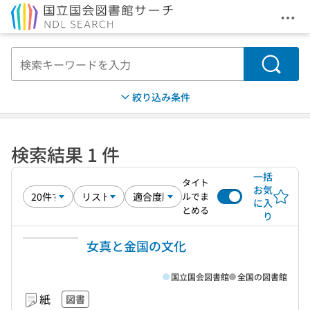
メニ
本文へ移動
検索
絞り込み条件
検索結果 1 件
一括
タイト
お気
ルでま
に入
とめる
り
女真と金国の文化
国立国会図書館
全国の図書館
紙
図書