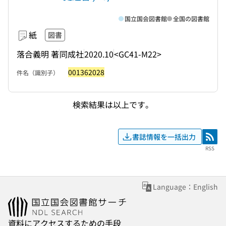
国立国会図書館
全国の図書館
紙
図書
落合義明 著
同成社
2020.10
<GC41-M22>
001362028
件名（識別子）
検索結果は以上です。
書誌情報を一括出力
RSS
RSS
Language：English
資料にアクセスするための手段