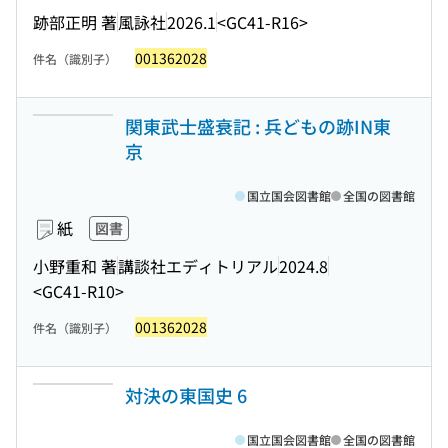
跡部正明 著
風詠社
2026.1
<GC41-R16>
001362028
件名（識別子）
関東武士盛衰記 : 兵どもの跡IN東
京
国立国会図書館
全国の図書館
紙
図書
小野重和 著
講談社エディトリアル
2024.8
<GC41-R10>
001362028
件名（識別子）
対決の東国史 6
国立国会図書館
全国の図書館