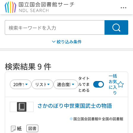
メニ
本文へ移動
検索
絞り込み条件
検索結果 9 件
一括
タイト
お気
ルでま
に入
とめる
り
さかのぼり中世東国武士の物語
国立国会図書館
全国の図書館
紙
図書