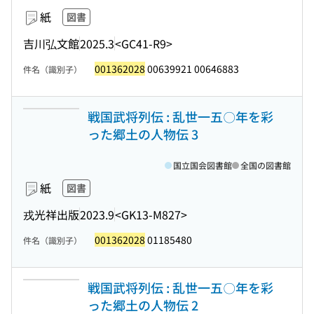
紙
図書
吉川弘文館
2025.3
<GC41-R9>
001362028
00639921 00646883
件名（識別子）
戦国武将列伝 : 乱世一五〇年を彩
った郷土の人物伝 3
国立国会図書館
全国の図書館
紙
図書
戎光祥出版
2023.9
<GK13-M827>
001362028
01185480
件名（識別子）
戦国武将列伝 : 乱世一五〇年を彩
った郷土の人物伝 2