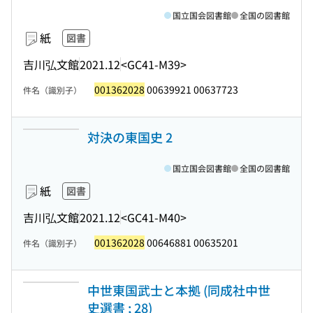
国立国会図書館
全国の図書館
紙
図書
吉川弘文館
2021.12
<GC41-M39>
001362028
00639921 00637723
件名（識別子）
対決の東国史 2
国立国会図書館
全国の図書館
紙
図書
吉川弘文館
2021.12
<GC41-M40>
001362028
00646881 00635201
件名（識別子）
中世東国武士と本拠 (同成社中世
史選書 ; 28)