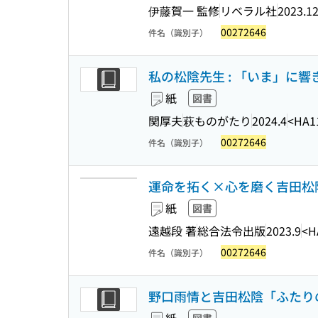
伊藤賀一 監修
リベラル社
2023.1
00272646
件名（識別子）
私の松陰先生 : 「いま」に響き
紙
図書
関厚夫
萩ものがたり
2024.4
<HA1
00272646
件名（識別子）
運命を拓く×心を磨く吉田松陰 : TH
紙
図書
遠越段 著
総合法令出版
2023.9
<H
00272646
件名（識別子）
野口雨情と吉田松陰「ふたりの松