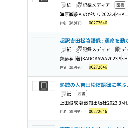
紙
記録メディア
図書
海原徹
萩ものがたり
2023.4
<HA1
00272646
件名（識別子）
超訳吉田松陰語録 : 運命を動かせ 
紙
記録メディア
デ
齋藤孝 [著]
KADOKAWA
2023.9
<H
00272646
件名（識別子）
熱誠の人吉田松陰語録に学ぶ
紙
図書
上田俊成 著
致知出版社
2023.3
<H
00272646
件名（識別子）