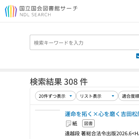
本文へ移動
検索結果 308 件
運命を拓く×心を磨く吉田松陰 : TH
紙
図書
遠越段 著
総合法令出版
2026.6
<H