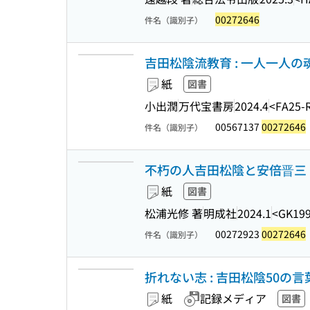
00272646
件名（識別子）
吉田松陰流教育 : 一人一人
紙
図書
小出潤
万代宝書房
2024.4
<FA25-
00567137
00272646
件名（識別子）
不朽の人吉田松陰と安倍晋三 
紙
図書
松浦光修 著
明成社
2024.1
<GK199
00272923
00272646
件名（識別子）
折れない志 : 吉田松陰50の言葉 
紙
記録メディア
図書