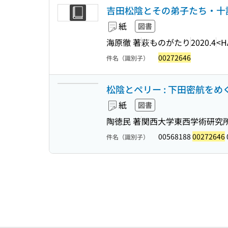
吉田松陰とその弟子たち・十話 下巻
紙
図書
海原徹 著
萩ものがたり
2020.4
<H
00272646
件名（識別子）
松陰とペリー : 下田密航をめ
紙
図書
陶徳民 著
関西大学東西学術研究
00568188
00272646
件名（識別子）