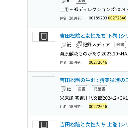
紙
図書
土用三郎
ディレクションズ
2024.
00189203
00272646
件名（識別子）
吉田松陰と女性たち 下巻 (シリ
紙
記録メディア
図書
海原徹
萩ものがたり
2023.10
<HA
00272646
件名（識別子）
吉田松陰の生涯 : 猪突猛進の三
紙
図書
児童書
米原謙 著
吉川弘文館
2024.2
<GK1
00272646
件名（識別子）
吉田松陰と女性たち 上巻 (シリ