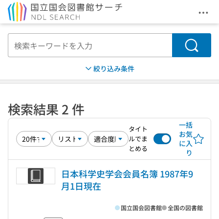
メニ
本文へ移動
検索
絞り込み条件
検索結果 2 件
一括
タイト
お気
ルでま
に入
とめる
り
日本科学史学会会員名簿 1987年9
月1日現在
国立国会図書館
全国の図書館