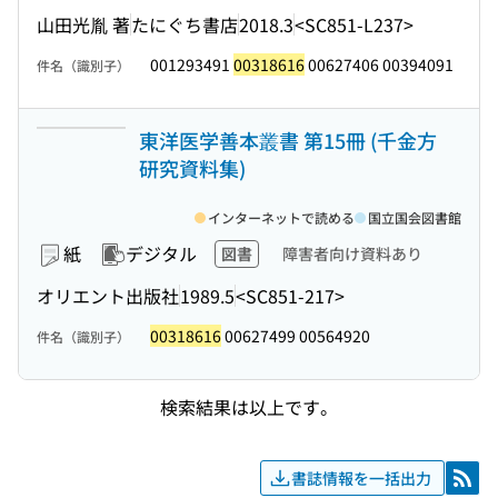
山田光胤 著
たにぐち書店
2018.3
<SC851-L237>
001293491
00318616
00627406 00394091
件名（識別子）
東洋医学善本叢書 第15冊 (千金方
研究資料集)
インターネットで読める
国立国会図書館
紙
デジタル
図書
障害者向け資料あり
オリエント出版社
1989.5
<SC851-217>
00318616
00627499 00564920
件名（識別子）
検索結果は以上です。
書誌情報を一括出力
RSS