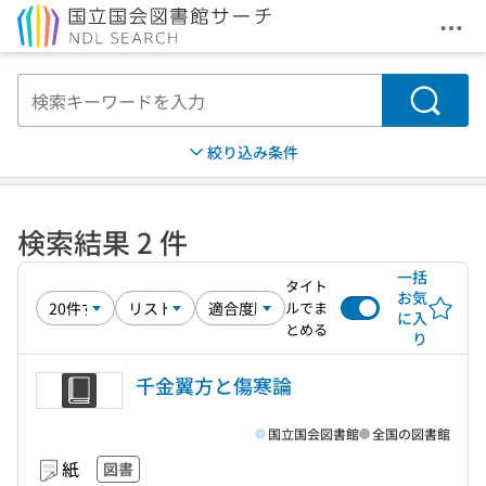
メニ
本文へ移動
検索
絞り込み条件
検索結果 2 件
一括
タイト
お気
ルでま
に入
とめる
り
千金翼方と傷寒論
国立国会図書館
全国の図書館
紙
図書