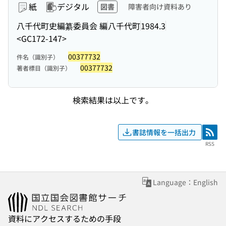
紙
デジタル
図書
障害者向け資料あり
八千代町史編纂委員会 編
八千代町
1984.3
<GC172-147>
00377732
件名（識別子）
00377732
著者標目（識別子）
検索結果は以上です。
書誌情報を一括出力
RSS
RSS
Language：English
資料にアクセスするための手段