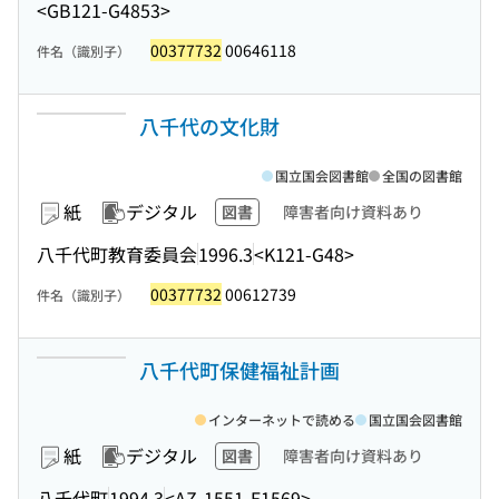
<GB121-G4853>
00377732
00646118
件名（識別子）
八千代の文化財
国立国会図書館
全国の図書館
紙
デジタル
図書
障害者向け資料あり
八千代町教育委員会
1996.3
<K121-G48>
00377732
00612739
件名（識別子）
八千代町保健福祉計画
インターネットで読める
国立国会図書館
紙
デジタル
図書
障害者向け資料あり
八千代町
1994.3
<AZ-1551-E1569>