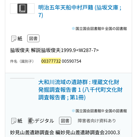
明治五年天船中村戸籍 (脇坂文庫 ;
7)
国立国会図書館
全国の図書館
紙
図書
脇坂俊夫 解説
脇坂俊夫
1999.9
<W287-7>
00377732
00590754
件名（識別子）
大和川流域の遺跡群 : 埋蔵文化財
発掘調査報告書 1 (八千代町文化財
調査報告書 ; 第1冊)
国立国会図書館
全国の図書館
紙
デジタル
図書
障害者向け資料あり
妙見山麓遺跡調査会 編
妙見山麓遺跡調査会
2000.3