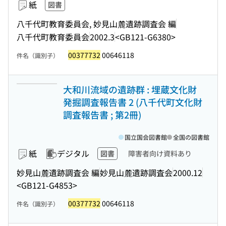
紙
図書
八千代町教育委員会, 妙見山麓遺跡調査会 編
八千代町教育委員会
2002.3
<GB121-G6380>
00377732
00646118
件名（識別子）
大和川流域の遺跡群 : 埋蔵文化財
発掘調査報告書 2 (八千代町文化財
調査報告書 ; 第2冊)
国立国会図書館
全国の図書館
紙
デジタル
図書
障害者向け資料あり
妙見山麓遺跡調査会 編
妙見山麓遺跡調査会
2000.12
<GB121-G4853>
00377732
00646118
件名（識別子）