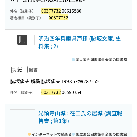
00377732
00616580
件名（識別子）
00377732
著者標目（識別子）
明治四年兵庫県戸籍 (脇坂文庫. 史
料集 ; 2)
国立国会図書館
全国の図書館
紙
図書
脇坂俊夫 解説
脇坂俊夫
1993.7
<W287-5>
00377732
00590754
件名（識別子）
光領寺山城 : 在田氏の居城 (調査報
告書 ; 第1集)
インターネットで読める
国立国会図書館
全国の図書館