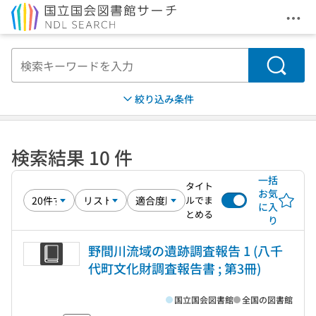
メニ
本文へ移動
検索
絞り込み条件
検索結果 10 件
一括
タイト
お気
ルでま
に入
とめる
り
野間川流域の遺跡調査報告 1 (八千
代町文化財調査報告書 ; 第3冊)
国立国会図書館
全国の図書館