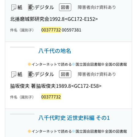
紙
デジタル
図書
障害者向け資料あり
北播磨城郭研究会
1992.8
<GC172-E152>
00377732
00597381
件名（識別子）
八千代の地名
インターネットで読める
国立国会図書館
全国の図書館
紙
デジタル
図書
障害者向け資料あり
脇坂俊夫 著
脇坂俊夫
1989.8
<GC172-E58>
00377732
件名（識別子）
八千代町史 近世史料編 その1
インターネットで読める
国立国会図書館
全国の図書館