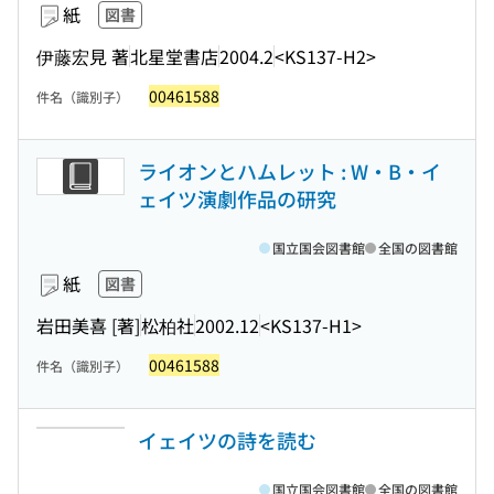
紙
図書
伊藤宏見 著
北星堂書店
2004.2
<KS137-H2>
00461588
件名（識別子）
ライオンとハムレット : W・B・イ
ェイツ演劇作品の研究
国立国会図書館
全国の図書館
紙
図書
岩田美喜 [著]
松柏社
2002.12
<KS137-H1>
00461588
件名（識別子）
イェイツの詩を読む
国立国会図書館
全国の図書館