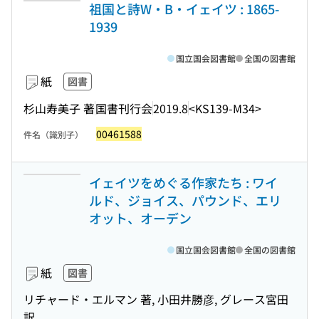
祖国と詩W・B・イェイツ : 1865-
1939
国立国会図書館
全国の図書館
紙
図書
杉山寿美子 著
国書刊行会
2019.8
<KS139-M34>
00461588
件名（識別子）
イェイツをめぐる作家たち : ワイ
ルド、ジョイス、パウンド、エリ
オット、オーデン
国立国会図書館
全国の図書館
紙
図書
リチャード・エルマン 著, 小田井勝彦, グレース宮田
訳