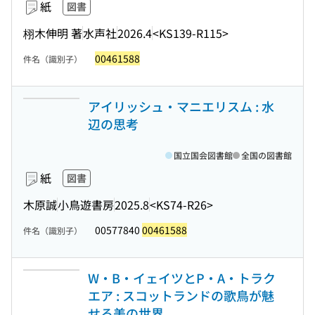
紙
図書
栩木伸明 著
水声社
2026.4
<KS139-R115>
00461588
件名（識別子）
アイリッシュ・マニエリスム : 水
辺の思考
国立国会図書館
全国の図書館
紙
図書
木原誠
小鳥遊書房
2025.8
<KS74-R26>
00577840
00461588
件名（識別子）
W・B・イェイツとP・A・トラク
エア : スコットランドの歌鳥が魅
せる美の世界