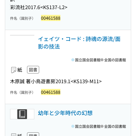
彩流社
2017.6
<KS137-L2>
00461588
件名（識別子）
イェイツ・コード : 詩魂の源流/面
影の技法
国立国会図書館
全国の図書館
紙
図書
木原誠 著
小鳥遊書房
2019.1
<KS139-M11>
00461588
件名（識別子）
幼年と少年時代の幻想
国立国会図書館
全国の図書館