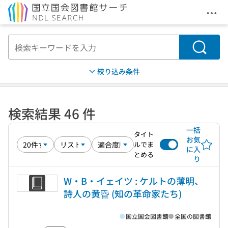
メニ
本文へ移動
検索
絞り込み条件
検索結果 46 件
一括
タイト
お気
ルでま
に入
とめる
り
W・B・イェイツ : ケルトの薄明、
詩人の黄昏 (知の革命家たち)
国立国会図書館
全国の図書館