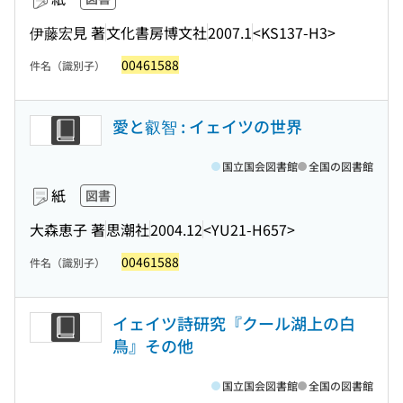
伊藤宏見 著
文化書房博文社
2007.1
<KS137-H3>
00461588
件名（識別子）
愛と叡智 : イェイツの世界
国立国会図書館
全国の図書館
紙
図書
大森恵子 著
思潮社
2004.12
<YU21-H657>
00461588
件名（識別子）
イェイツ詩研究『クール湖上の白
鳥』その他
国立国会図書館
全国の図書館