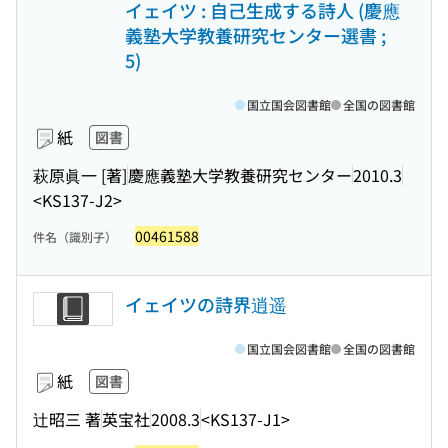
イェイツ : 自己生成する詩人 (慶應
義塾大学教養研究センター選書 ;
5)
国立国会図書館
全国の図書館
紙
図書
萩原眞一 [著]
慶應義塾大学教養研究センター
2010.3
<KS137-J2>
00461588
件名（識別子）
イェイツの詩界逍遥
国立国会図書館
全国の図書館
紙
図書
辻昭三 著
英宝社
2008.3
<KS137-J1>