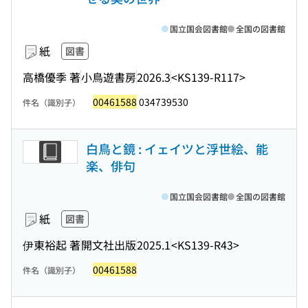
国立国会図書館
全国の図書館
紙
図書
高橋優季 著
小鳥遊書房
2026.3
<KS139-R117>
00461588
034739530
件名（識別子）
白鳥と鏡 : イェイツと浮世絵、能
楽、俳句
国立国会図書館
全国の図書館
紙
図書
伊東裕起 著
開文社出版
2025.1
<KS139-R43>
00461588
件名（識別子）