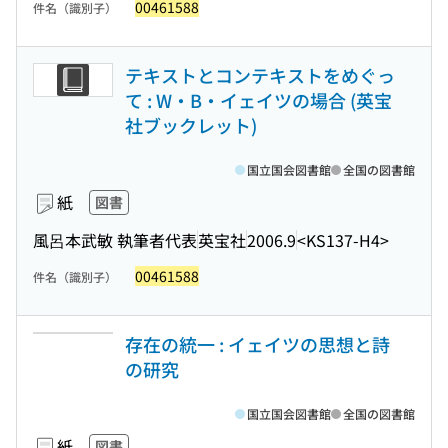
00461588
件名（識別子）
テキストとコンテキストをめぐっ
て : W・B・イェイツの場合 (英宝
社ブックレット)
国立国会図書館
全国の図書館
紙
図書
風呂本武敏 執筆者代表
英宝社
2006.9
<KS137-H4>
00461588
件名（識別子）
存在の統一 : イェイツの思想と詩
の研究
国立国会図書館
全国の図書館
紙
図書