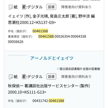
紙
デジタル
図書
障害者向け資料あり
イェイツ [作], 金子光晴, 尾島庄太郎 [著], 野中涼 編
思潮社
2000.12
<KS137-G9>
00461588
件名（識別子）
00461588
00026354 00064338
著者標目（識別子）
00056626
アーノルドとイェイツ
国立国会図書館
全国の図書館
紙
デジタル
図書
障害者向け資料あり
秋保愼一 著
講談社出版サービスセンター (製作)
2000.10
<KS111-G13>
00431742
00461588
件名（識別子）