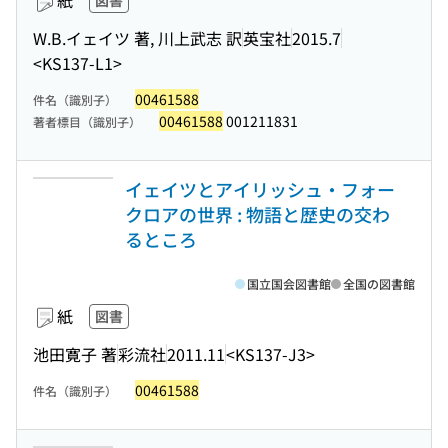
紙
図書
W.B.イェイツ 著, 川上武志 訳
英宝社
2015.7
<KS137-L1>
00461588
件名（識別子）
00461588
001211831
著者標目（識別子）
イェイツとアイリッシュ・フォー
クロアの世界 : 物語と歴史の交わ
るところ
国立国会図書館
全国の図書館
紙
図書
池田寛子 著
彩流社
2011.11
<KS137-J3>
00461588
件名（識別子）