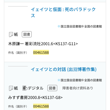
イェイツと仮面 : 死のパラドック
ス
国立国会図書館
全国の図書館
紙
図書
木原謙一 著
彩流社
2001.6
<KS137-G11>
00461588
件名（識別子）
イェイツとの対話 (出淵博著作集)
国立国会図書館
全国の図書館
紙
デジタル
図書
障害者向け資料あり
みすず書房
2000.8
<KS137-G8>
00461588
件名（識別子）