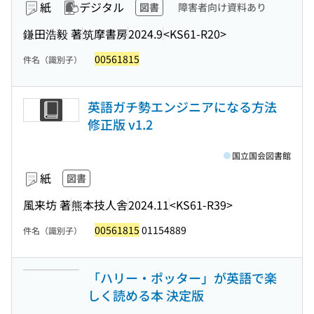
紙
デジタル
図書
障害者向け資料あり
鎌田浩毅 著
筑摩書房
2024.9
<KS61-R20>
00561815
件名（識別子）
英語ガチ勢エンジニアになる方法
修正版 v1.2
国立国会図書館
紙
図書
風来坊 著
熊本技人舎
2024.11
<KS61-R39>
00561815
01154889
件名（識別子）
「ハリー・ポッター」が英語で楽
しく読める本 決定版