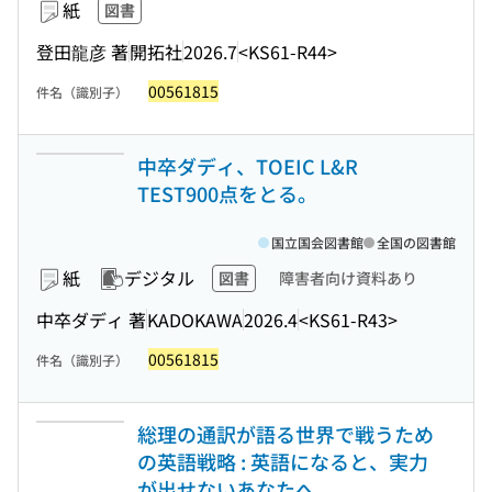
紙
図書
登田龍彦 著
開拓社
2026.7
<KS61-R44>
00561815
件名（識別子）
中卒ダディ、TOEIC L&R
TEST900点をとる。
国立国会図書館
全国の図書館
紙
デジタル
図書
障害者向け資料あり
中卒ダディ 著
KADOKAWA
2026.4
<KS61-R43>
00561815
件名（識別子）
総理の通訳が語る世界で戦うため
の英語戦略 : 英語になると、実力
が出せないあなたへ