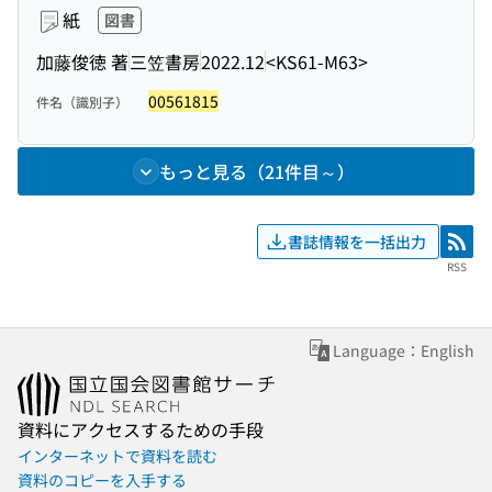
紙
図書
加藤俊徳 著
三笠書房
2022.12
<KS61-M63>
00561815
件名（識別子）
もっと見る（21件目～）
書誌情報を一括出力
RSS
RSS
Language：English
資料にアクセスするための手段
インターネットで資料を読む
資料のコピーを入手する