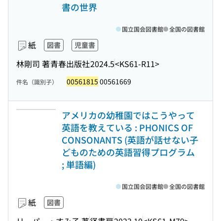
書の世界
国立国会図書館
全国の図書館
紙
図書
児童書
林剛司 著
青春出版社
2024.5
<KS61-R11>
00561815
00561669
件名（識別子）
アメリカの幼稚園ではこうやって
英語を教えている : PHONICS OF
CONSONANTS (英語が話せない子
どものための英語習得プログラム
; 単語編)
国立国会図書館
全国の図書館
紙
図書
リーパー・すみ子 著
径書房
2023.10
<KS61-M79>