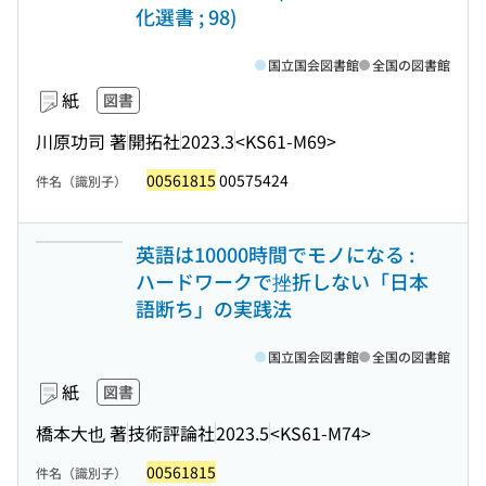
化選書 ; 98)
国立国会図書館
全国の図書館
紙
図書
川原功司 著
開拓社
2023.3
<KS61-M69>
00561815
00575424
件名（識別子）
英語は10000時間でモノになる :
ハードワークで挫折しない「日本
語断ち」の実践法
国立国会図書館
全国の図書館
紙
図書
橋本大也 著
技術評論社
2023.5
<KS61-M74>
00561815
件名（識別子）