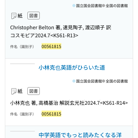
国立国会図書館
全国の図書館
紙
図書
Christopher Belton 著, 速見陶子, 渡辺順子 訳
コスモピア
2024.7
<KS61-R13>
00561815
件名（識別子）
小林克也英語がひらいた道
国立国会図書館
全国の図書館
紙
図書
小林克也 著, 高橋基治 解説
玄光社
2024.7
<KS61-R14>
00561815
件名（識別子）
中学英語でもっと読みたくなる洋