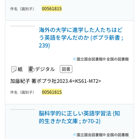
00561815
件名（識別子）
海外の大学に進学した人たちはど
う英語を学んだのか (ポプラ新書 ;
239)
国立国会図書館
全国の図書館
紙
デジタル
図書
加藤紀子 著
ポプラ社
2023.4
<KS61-M72>
00561815
件名（識別子）
脳科学的に正しい英語学習法 (知
的生きかた文庫 ; か70-2)
国立国会図書館
全国の図書館