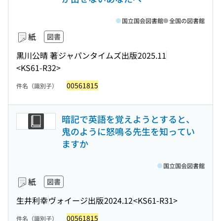
国立国会図書館
全国の図書館
紙
図書
黒川公晴 著
ジャパンタイムズ出版
2025.11
<KS61-R32>
00561815
件名（識別子）
暗記で英語を覚えようとすると、
鬼のように怒鳴る先生を知ってい
ますか
国立国会図書館
紙
図書
生井利幸
ヴォイージ出版
2024.12
<KS61-R31>
00561815
件名（識別子）