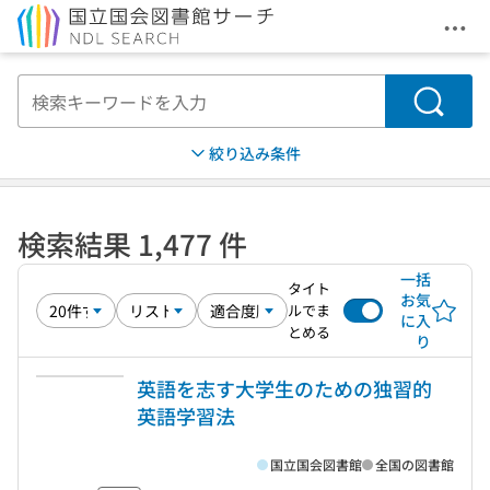
メニ
本文へ移動
検索
絞り込み条件
検索結果 1,477 件
一括
タイト
お気
ルでま
に入
とめる
り
英語を志す大学生のための独習的
英語学習法
国立国会図書館
全国の図書館