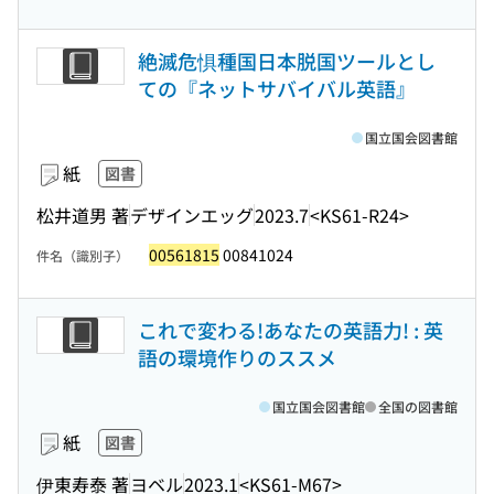
絶滅危惧種国日本脱国ツールとし
ての『ネットサバイバル英語』
国立国会図書館
紙
図書
松井道男 著
デザインエッグ
2023.7
<KS61-R24>
00561815
00841024
件名（識別子）
これで変わる!あなたの英語力! : 英
語の環境作りのススメ
国立国会図書館
全国の図書館
紙
図書
伊東寿泰 著
ヨベル
2023.1
<KS61-M67>