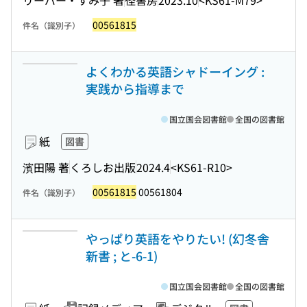
00561815
件名（識別子）
よくわかる英語シャドーイング :
実践から指導まで
国立国会図書館
全国の図書館
紙
図書
濱田陽 著
くろしお出版
2024.4
<KS61-R10>
00561815
00561804
件名（識別子）
やっぱり英語をやりたい! (幻冬舎
新書 ; と-6-1)
国立国会図書館
全国の図書館