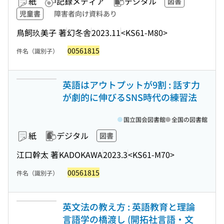
紙
記録メディア
デジタル
図書
児童書
障害者向け資料あり
鳥飼玖美子 著
幻冬舎
2023.11
<KS61-M80>
00561815
件名（識別子）
英語はアウトプットが9割 : 話す力
が劇的に伸びるSNS時代の練習法
国立国会図書館
全国の図書館
紙
デジタル
図書
江口幹太 著
KADOKAWA
2023.3
<KS61-M70>
00561815
件名（識別子）
英文法の教え方 : 英語教育と理論
言語学の橋渡し (開拓社言語・文