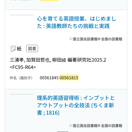
心を育てる英語授業、はじめまし
た : 英語教師たちの挑戦と実践
国立国会図書館
全国の図書館
紙
図書
三浦孝, 加賀田哲也, 柳田綾 編著
研究社
2025.2
<FC95-R64>
00561845
00561815
件名（識別子）
理系的英語習得術 : インプットと
アウトプットの全技法 (ちくま新
書 ; 1816)
国立国会図書館
全国の図書館