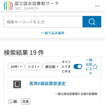
メニ
本文へ移動
検索
絞り込み条件
検索結果 19 件
一括
タイト
お気
ルでま
に入
とめる
り
医用X線装置発達史
国立国会図書館
全国の図書館
紙
図書