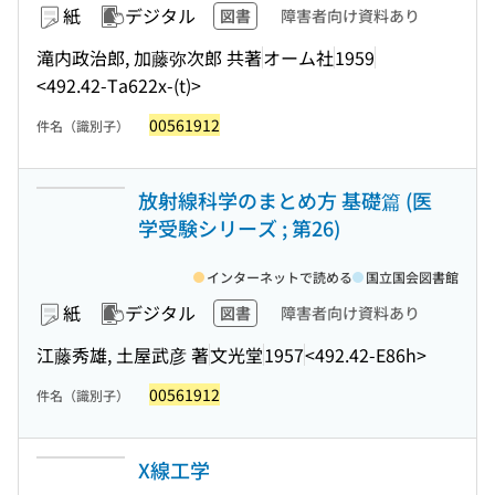
紙
デジタル
図書
障害者向け資料あり
滝内政治郎, 加藤弥次郎 共著
オーム社
1959
<492.42-Ta622x-(t)>
00561912
件名（識別子）
放射線科学のまとめ方 基礎篇 (医
学受験シリーズ ; 第26)
インターネットで読める
国立国会図書館
紙
デジタル
図書
障害者向け資料あり
江藤秀雄, 土屋武彦 著
文光堂
1957
<492.42-E86h>
00561912
件名（識別子）
X線工学