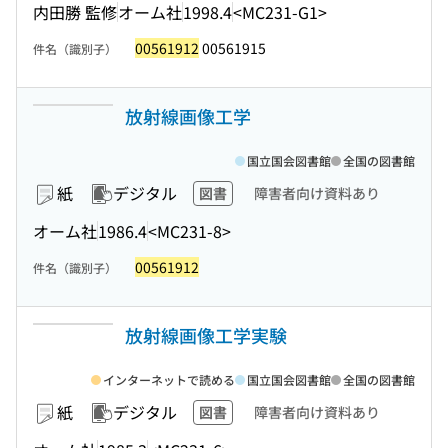
内田勝 監修
オーム社
1998.4
<MC231-G1>
00561912
00561915
件名（識別子）
放射線画像工学
国立国会図書館
全国の図書館
紙
デジタル
図書
障害者向け資料あり
オーム社
1986.4
<MC231-8>
00561912
件名（識別子）
放射線画像工学実験
インターネットで読める
国立国会図書館
全国の図書館
紙
デジタル
図書
障害者向け資料あり