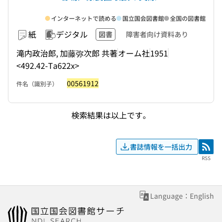
インターネットで読める
国立国会図書館
全国の図書館
紙
デジタル
図書
障害者向け資料あり
滝内政治郎, 加藤弥次郎 共著
オーム社
1951
<492.42-Ta622x>
00561912
件名（識別子）
検索結果は以上です。
書誌情報を一括出力
RSS
RSS
Language：English