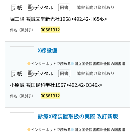
紙
デジタル
図書
障害者向け資料あり
堀三陽 著
誠文堂新光社
1968
<492.42-H654x>
00561912
件名（識別子）
X線設備
インターネットで読める
国立国会図書館
全国の図書館
紙
デジタル
図書
障害者向け資料あり
小原誠 著
国民科学社
1967
<492.42-O346x>
00561912
件名（識別子）
診療X線装置取扱の実際 改訂新版
インターネットで読める
国立国会図書館
全国の図書館