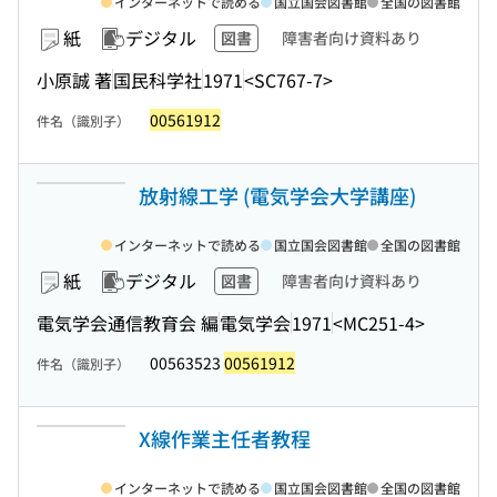
インターネットで読める
国立国会図書館
全国の図書館
紙
デジタル
図書
障害者向け資料あり
小原誠 著
国民科学社
1971
<SC767-7>
00561912
件名（識別子）
放射線工学 (電気学会大学講座)
インターネットで読める
国立国会図書館
全国の図書館
紙
デジタル
図書
障害者向け資料あり
電気学会通信教育会 編
電気学会
1971
<MC251-4>
00563523
00561912
件名（識別子）
X線作業主任者教程
インターネットで読める
国立国会図書館
全国の図書館