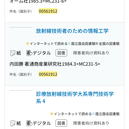
オーム社
1985.3
<MC231-6>
00561912
件名（識別子）
放射線技術者のための情報工学
インターネットで読める
国立国会図書館
全国の図書館
紙
デジタル
図書
障害者向け資料あり
内田勝 著
通商産業研究社
1984.3
<MC231-5>
00561912
件名（識別子）
診療放射線技術学大系専門技術学
系 4
インターネットで読める
国立国会図書館
紙
デジタル
図書
障害者向け資料あり