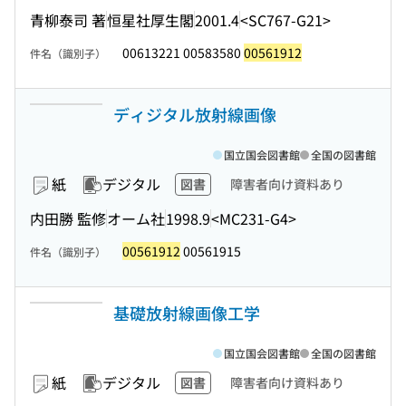
青柳泰司 著
恒星社厚生閣
2001.4
<SC767-G21>
00613221 00583580
00561912
件名（識別子）
ディジタル放射線画像
国立国会図書館
全国の図書館
紙
デジタル
図書
障害者向け資料あり
内田勝 監修
オーム社
1998.9
<MC231-G4>
00561912
00561915
件名（識別子）
基礎放射線画像工学
国立国会図書館
全国の図書館
紙
デジタル
図書
障害者向け資料あり