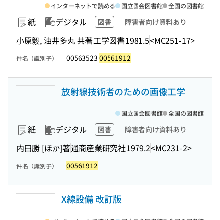
インターネットで読める
国立国会図書館
全国の図書館
紙
デジタル
図書
障害者向け資料あり
小原毅, 油井多丸 共著
工学図書
1981.5
<MC251-17>
00563523
00561912
件名（識別子）
放射線技術者のための画像工学
国立国会図書館
全国の図書館
紙
デジタル
図書
障害者向け資料あり
内田勝 [ほか]著
通商産業研究社
1979.2
<MC231-2>
00561912
件名（識別子）
X線設備 改訂版