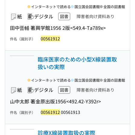
インターネットで読める
国立国会図書館
全国の図書館
紙
デジタル
図書
障害者向け資料あり
田中晋輔 著
興学館
1956 2版
<549.4-Ta789x>
00561912
件名（識別子）
臨床医家のための小型X線装置取
扱いの実際
インターネットで読める
国立国会図書館
全国の図書館
紙
デジタル
図書
障害者向け資料あり
山中太郎 著
金原出版
1956
<492.42-Y392r>
00561912
00561913
件名（識別子）
診療X線装置取扱の実際