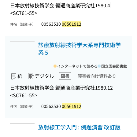
日本放射線技術学会 編
通商産業研究社
1980.4
<SC761-55>
00563530
00561912
件名（識別子）
診療放射線技術学大系専門技術学
系 5
インターネットで読める
国立国会図書館
紙
デジタル
図書
障害者向け資料あり
日本放射線技術学会 編
通商産業研究社
1980.12
<SC761-55>
00563530
00561912
件名（識別子）
放射線工学入門 : 例題演習 改訂版