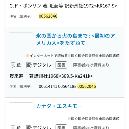
G.ド・ポンサン 著, 近藤等 訳
新潮社
1972
<KR167-9>
00562046
件名（識別子）
氷の国から火の島まで : <最初のア
メリカ人>をたずねて
インターネットで読める
国立国会図書館
全国の図書館
紙
デジタル
図書
障害者向け資料あり
賀来寿一 著
講談社
1968
<389.5-Ka241k>
00614141 00564188
00562046
件名（識別子）
カナダ・エスキモー
国立国会図書館
全国の図書館
紙
デジタル
図書
障害者向け資料あり