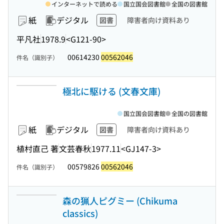
インターネットで読める
国立国会図書館
全国の図書館
紙
デジタル
図書
障害者向け資料あり
平凡社
1978.9
<G121-90>
00614230
00562046
件名（識別子）
極北に駆ける (文春文庫)
国立国会図書館
全国の図書館
紙
デジタル
図書
障害者向け資料あり
植村直己 著
文芸春秋
1977.11
<GJ147-3>
00579826
00562046
件名（識別子）
森の猟人ピグミー (Chikuma
classics)