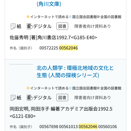
(角川文庫)
インターネットで読める
国立国会図書館
全国の図書館
紙
デジタル
図書
障害者向け資料あり
佐藤秀明 [著]
角川書店
1992.7
<G185-E40>
00572225
00562046
件名（識別子）
北の人類学 : 環極北地域の文化と
生態 (人間の探検シリーズ)
インターネットで読める
国立国会図書館
全国の図書館
紙
デジタル
図書
障害者向け資料あり
岡田宏明, 岡田淳子 編著
アカデミア出版会
1992.5
<G121-E80>
00567698 00561013
00562046
00560106
件名（識別子）