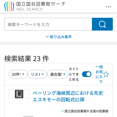
メニ
本文へ移動
検索
絞り込み条件
検索結果 23 件
一括
タイト
お気
ルでま
に入
とめる
り
ベーリング海峡周辺における先史
エスキモーの回転式銛頭
国立国会図書館
全国の図書館