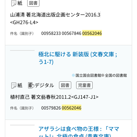
紙
図書
山浦清 著
北海道出版企画センター
2016.3
<GH276-L4>
00958233 00567846
00562046
件名（識別子）
極北に駆ける 新装版 (文春文庫 ;
う1-7)
国立国会図書館
全国の図書館
紙
デジタル
図書
児童書
植村直己 著
文藝春秋
2011.2
<GJ147-J1>
00579826
00562046
件名（識別子）
アザラシは食べ物の王様 : 「ママ
ット!」北極の食卓 (青春文庫)