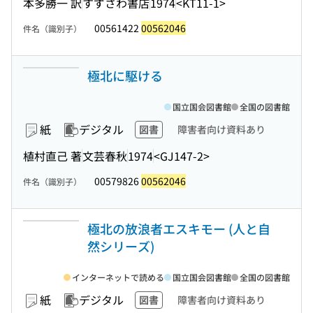
本多勝一 訳
すずさわ書店
1974
<KT11-1>
00561422
00562046
件名（識別子）
極北に駆ける
国立国会図書館
全国の図書館
紙
デジタル
図書
障害者向け資料あり
植村直己 著
文芸春秋
1974
<GJ147-2>
00579826
00562046
件名（識別子）
極北の放浪者エスキモー (人と自
然シリーズ)
インターネットで読める
国立国会図書館
全国の図書館
紙
デジタル
図書
障害者向け資料あり