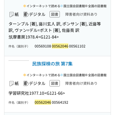
インターネットで読める
国立国会図書館
全国の図書館
紙
デジタル
図書
障害者向け資料あり
ターンブル [著], 藤川玄人 訳, ポンサン [著], 近藤等
訳, ヴァン=デル=ポスト [著], 佐藤喬 訳
筑摩書房
1978.4
<G121-84>
00569108
00562046
00561102
件名（識別子）
民族探検の旅 第7集
インターネットで読める
国立国会図書館
全国の図書館
紙
デジタル
図書
障害者向け資料あり
学習研究社
1977.10
<G121-66>
00562046
00564192
件名（識別子）