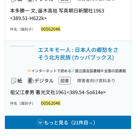
本多勝一 文, 藤木高嶺 写真
朝日新聞社
1963
<389.51-H622k>
00562046
件名（識別子）
エスキモー人 : 日本人の郷愁をさ
そう北方民族 (カッパブックス)
インターネットで読める
国立国会図書館
全国の図書館
紙
デジタル
図書
障害者向け資料あり
祖父江孝男 著
光文社
1961
<389.54-So614e>
00562046
件名（識別子）
もっと見る（21件目～）