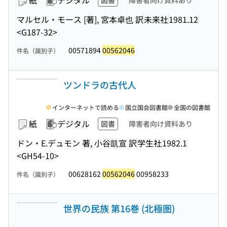
紙
デジタル
図書
障害者向け資料あり
マルセル・モース [著], 宮本卓也 訳
未来社
1981.12
<G187-32>
00571894
00562046
件名（識別子）
ツンドラの古代人
インターネットで読める
国立国会図書館
全国の図書館
紙
デジタル
図書
障害者向け資料あり
ドン・E.デュモン 著, 小谷凱宣 訳
学生社
1982.1
<GH54-10>
00628162
00562046
00958233
件名（識別子）
世界の民族 第16巻 (北極圏)