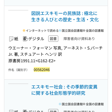
図説エスキモーの民族誌 : 極北に
生きる人びとの歴史・生活・文化
インターネットで読める
国立国会図書館
全国の図書館
紙
デジタル
図書
障害者向け資料あり
ウエーナー・フォーマン 写真, アーネスト・S.バーチ
Jr. 著, スチュアート ヘンリ 訳
原書房
1991.11
<G162-E2>
00562046
件名（識別子）
エスキモー社会 : その季節的変異
に関する社会形態学的研究
国立国会図書館
全国の図書館