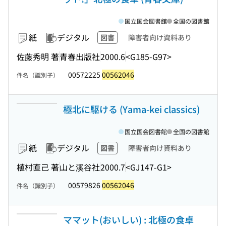
国立国会図書館
全国の図書館
紙
デジタル
図書
障害者向け資料あり
佐藤秀明 著
青春出版社
2000.6
<G185-G97>
00572225
00562046
件名（識別子）
極北に駆ける (Yama-kei classics)
国立国会図書館
全国の図書館
紙
デジタル
図書
障害者向け資料あり
植村直己 著
山と溪谷社
2000.7
<GJ147-G1>
00579826
00562046
件名（識別子）
ママット(おいしい) : 北極の食卓