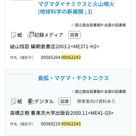
マグマダイナミクスと火山噴火
(地球科学の新展開 ; 3)
国立国会図書館
全国の図書館
紙
記録メディア
図書
鍵山恒臣 編
朝倉書店
2003.1
<ME371-H2>
00565264
00562243
件名（識別子）
島弧・マグマ・テクトニクス
国立国会図書館
全国の図書館
紙
デジタル
図書
障害者向け資料あり
高橋正樹 著
東京大学出版会
2000.11
<ME41-G5>
00569219
00562243
件名（識別子）