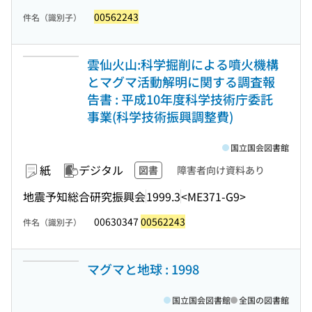
00562243
件名（識別子）
雲仙火山:科学掘削による噴火機構
とマグマ活動解明に関する調査報
告書 : 平成10年度科学技術庁委託
事業(科学技術振興調整費)
国立国会図書館
紙
デジタル
図書
障害者向け資料あり
地震予知総合研究振興会
1999.3
<ME371-G9>
00630347
00562243
件名（識別子）
マグマと地球 : 1998
国立国会図書館
全国の図書館