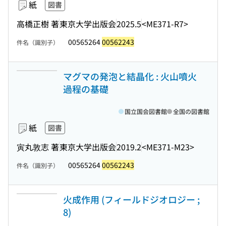
紙
図書
高橋正樹 著
東京大学出版会
2025.5
<ME371-R7>
00565264
00562243
件名（識別子）
マグマの発泡と結晶化 : 火山噴火
過程の基礎
国立国会図書館
全国の図書館
紙
図書
寅丸敦志 著
東京大学出版会
2019.2
<ME371-M23>
00565264
00562243
件名（識別子）
火成作用 (フィールドジオロジー ;
8)