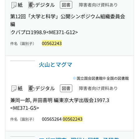
紙
デジタル
図書
障害者向け資料あり
第12回「大学と科学」公開シンポジウム組織委員会
編
クバプロ
1998.9
<ME371-G12>
00562243
件名（識別子）
火山とマグマ
国立国会図書館
全国の図書館
紙
デジタル
図書
障害者向け資料あり
兼岡一郎, 井田喜明 編
東京大学出版会
1997.3
<ME371-G5>
00565264
00562243
件名（識別子）