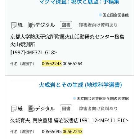
マグマ探査 : 現状と展望 : 予稿集
国立国会図書館
紙
デジタル
図書
障害者向け資料あり
京都大学防災研究所附属火山活動研究センター桜島
火山観測所
[1997]
<ME371-G18>
00562243
00565264
件名（識別子）
火成岩とその生成 (地球科学選書)
国立国会図書館
全国の図書館
紙
デジタル
図書
障害者向け資料あり
久城育夫, 荒牧重雄 編
岩波書店
1991.12
<ME411-E10>
00565095
00562243
件名（識別子）