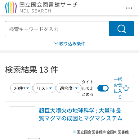
メニ
本文へ移動
検索
絞り込み条件
検索結果 13 件
一括
タイト
お気
ルでま
に入
とめる
り
超巨大噴火の地球科学 : 大量珪長
質マグマの成因とマグマシステム
国立国会図書館
全国の図書館