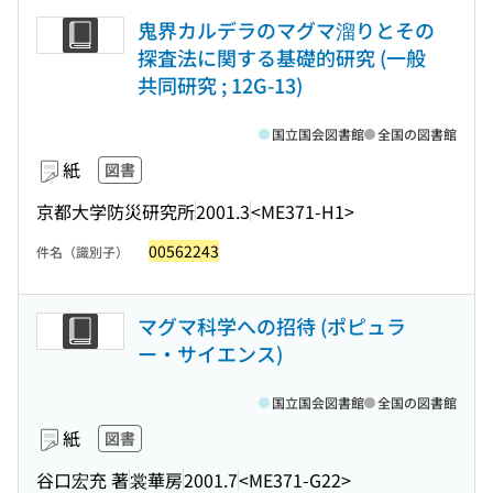
鬼界カルデラのマグマ溜りとその
探査法に関する基礎的研究 (一般
共同研究 ; 12G-13)
国立国会図書館
全国の図書館
紙
図書
京都大学防災研究所
2001.3
<ME371-H1>
00562243
件名（識別子）
マグマ科学への招待 (ポピュラ
ー・サイエンス)
国立国会図書館
全国の図書館
紙
図書
谷口宏充 著
裳華房
2001.7
<ME371-G22>