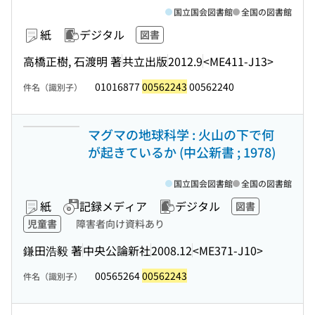
国立国会図書館
全国の図書館
紙
デジタル
図書
高橋正樹, 石渡明 著
共立出版
2012.9
<ME411-J13>
01016877
00562243
00562240
件名（識別子）
マグマの地球科学 : 火山の下で何
が起きているか (中公新書 ; 1978)
国立国会図書館
全国の図書館
紙
記録メディア
デジタル
図書
児童書
障害者向け資料あり
鎌田浩毅 著
中央公論新社
2008.12
<ME371-J10>
00565264
00562243
件名（識別子）