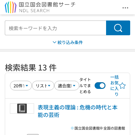
メニ
本文へ移動
検索
絞り込み条件
検索結果 13 件
一括
タイト
お気
ルでま
に入
とめる
り
表現主義の理論 : 危機の時代と本
能の芸術
国立国会図書館
全国の図書館