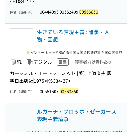
<HD84-47>
00444093 00562409
00563850
件名（識別子）
生きている表現主義 : 論争・人
物・回想
インターネットで読める
国立国会図書館
全国の図書館
紙
デジタル
図書
障害者向け資料あり
カージミル・エートシュミット [著], 上道直夫 訳
朝日出版社
1975
<KS334-37>
00561607
00563850
件名（識別子）
ルカーチ・ブロッホ・ゼーガース
表現主義論争
インターネットで読める
国立国会図書館
全国の図書館