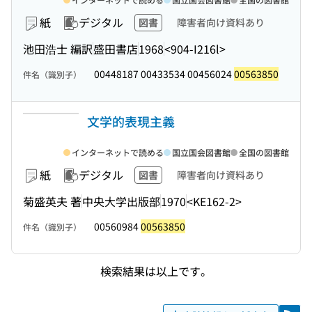
紙
デジタル
図書
障害者向け資料あり
池田浩士 編訳
盛田書店
1968
<904-I216l>
00448187 00433534 00456024
00563850
件名（識別子）
文学的表現主義
インターネットで読める
国立国会図書館
全国の図書館
紙
デジタル
図書
障害者向け資料あり
菊盛英夫 著
中央大学出版部
1970
<KE162-2>
00560984
00563850
件名（識別子）
検索結果は以上です。