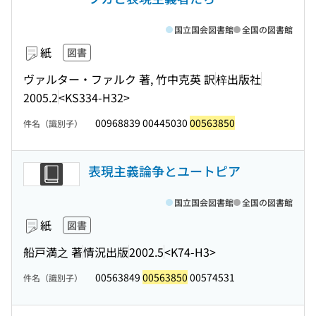
国立国会図書館
全国の図書館
紙
図書
ヴァルター・ファルク 著, 竹中克英 訳
梓出版社
2005.2
<KS334-H32>
00968839 00445030
00563850
件名（識別子）
表現主義論争とユートピア
国立国会図書館
全国の図書館
紙
図書
船戸満之 著
情況出版
2002.5
<K74-H3>
00563849
00563850
00574531
件名（識別子）