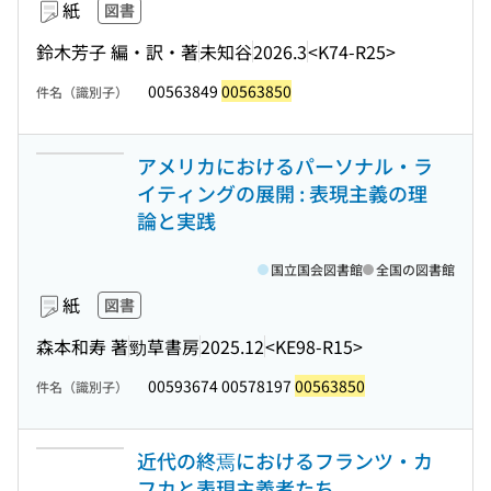
紙
図書
鈴木芳子 編・訳・著
未知谷
2026.3
<K74-R25>
00563849
00563850
件名（識別子）
アメリカにおけるパーソナル・ラ
イティングの展開 : 表現主義の理
論と実践
国立国会図書館
全国の図書館
紙
図書
森本和寿 著
勁草書房
2025.12
<KE98-R15>
00593674 00578197
00563850
件名（識別子）
近代の終焉におけるフランツ・カ
フカと表現主義者たち