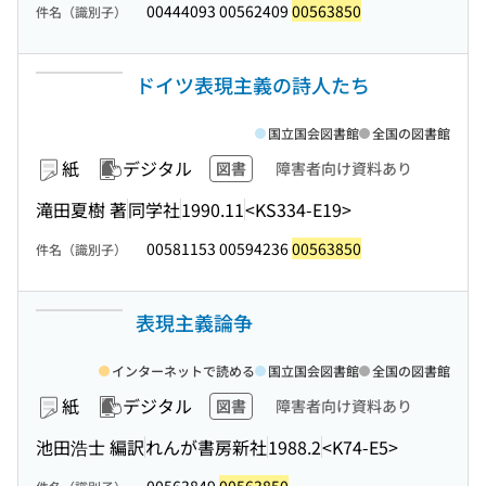
00444093 00562409
00563850
件名（識別子）
ドイツ表現主義の詩人たち
国立国会図書館
全国の図書館
紙
デジタル
図書
障害者向け資料あり
滝田夏樹 著
同学社
1990.11
<KS334-E19>
00581153 00594236
00563850
件名（識別子）
表現主義論争
インターネットで読める
国立国会図書館
全国の図書館
紙
デジタル
図書
障害者向け資料あり
池田浩士 編訳
れんが書房新社
1988.2
<K74-E5>