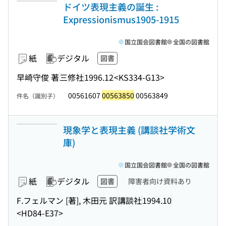
ドイツ表現主義の誕生 :
Expressionismus1905-1915
国立国会図書館
全国の図書館
紙
デジタル
図書
早崎守俊 著
三修社
1996.12
<KS334-G13>
00561607
00563850
00563849
件名（識別子）
現象学と表現主義 (講談社学術文
庫)
国立国会図書館
全国の図書館
紙
デジタル
図書
障害者向け資料あり
F.フェルマン [著], 木田元 訳
講談社
1994.10
<HD84-E37>