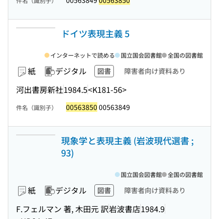
00563849
00563850
件名（識別子）
ドイツ表現主義 5
インターネットで読める
国立国会図書館
全国の図書館
紙
デジタル
図書
障害者向け資料あり
河出書房新社
1984.5
<K181-56>
00563850
00563849
件名（識別子）
現象学と表現主義 (岩波現代選書 ;
93)
国立国会図書館
全国の図書館
紙
デジタル
図書
障害者向け資料あり
F.フェルマン 著, 木田元 訳
岩波書店
1984.9