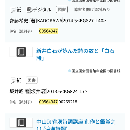
紙
デジタル
図書
障害者向け資料あり
齋藤希史 [著]
KADOKAWA
2014.5
<KG827-L40>
00564947
件名（識別子）
新井白石が詠んだ詩の数と「白石
詩」
国立国会図書館
全国の図書館
紙
図書
坂井昭 著
[坂井昭]
2013.6
<KG824-L7>
00564947
00269218
件名（識別子）
中山逍雀漢詩詞講座 創作と鑑賞之
11 (渡海詩詞)