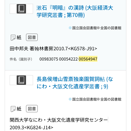
漱石『明暗』の漢詩 (大阪経済大
学研究叢書 ; 第70冊)
国立国会図書館
全国の図書館
紙
図書
田中邦夫 著
翰林書房
2010.7
<KG578-J91>
00983075 00054222
00564947
件名（識別子）
長島侯増山雪斎独楽園賀詞帖 (な
にわ・大阪文化遺産学叢書 ; 9)
国立国会図書館
全国の図書館
紙
図書
関西大学なにわ・大阪文化遺産学研究センター
2009.3
<KG824-J14>