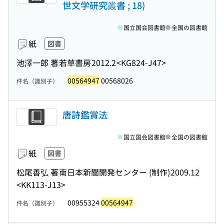
世文学研究叢書 ; 18)
国立国会図書館
全国の図書館
紙
図書
池澤一郎 著
若草書房
2012.2
<KG824-J47>
00564947
00568026
件名（識別子）
唐詩鑑賞法
国立国会図書館
全国の図書館
紙
図書
松尾善弘 著
南日本新聞開発センター (制作)
2009.12
<KK113-J13>
00955324
00564947
件名（識別子）