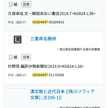
紙
図書
久保卓哉 文・解説
あおい書店
2014.7
<KG824-L38>
00564947
00269453
件名（識別子）
三重県名勝詩
国立国会図書館
全国の図書館
紙
図書
杉野茂 編訳
伊勢新聞社
2014.9
<KG824-L26>
00564947
01178588
件名（識別子）
漢文脈と近代日本 ([角川ソフィア
文庫] ; [E106-1])
国立国会図書館
全国の図書館