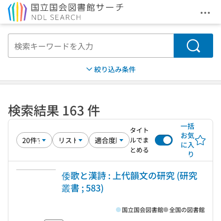
メニ
本文へ移動
検索
絞り込み条件
検索結果 163 件
一括
タイト
お気
ルでま
に入
とめる
り
倭歌と漢詩 : 上代韻文の研究 (研究
叢書 ; 583)
国立国会図書館
全国の図書館