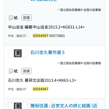
国立国会図書館
全国の図書館
紙
図書
中山逍雀 編著
中山逍雀
2013.2
<KG831-L14>
00564947
00573883
件名（識別子）
石川忠久著作選 5
国立国会図書館
全国の図書館
紙
図書
石川忠久 著
研文出版
2013.4
<KK63-L3>
00564947
件名（識別子）
雅俗往還 : 近世文人の詩と絵画 (近