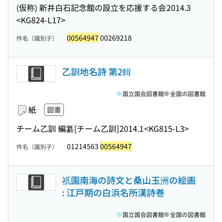
(仮称) 新井白石記念館の設立を応援する会
2014.3
<KG824-L17>
00564947
00269218
件名（識別子）
乙訓地名詩 第2輯
国立国会図書館
全国の図書館
紙
図書
チーム乙訓 編纂
[チーム乙訓]
2014.1
<KG815-L3>
01214563
00564947
件名（識別子）
祇園南海の詩文と桑山玉洲の絵画
: 江戸期の白浜名所漢詩巻
国立国会図書館
全国の図書館