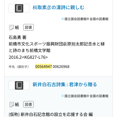
楫取素彦の漢詩に親しむ
国立国会図書館
全国の図書館
紙
図書
石島勇 著
前橋市文化スポーツ振興財団萩原朔太郎記念水と緑
と詩のまち前橋文学館
2016.2
<KG827-L76>
00564947
00626968
件名（識別子）
新井白石古詩集 : 君津から贈る
国立国会図書館
全国の図書館
紙
図書
(仮称) 新井白石記念館の設立を応援する会 編