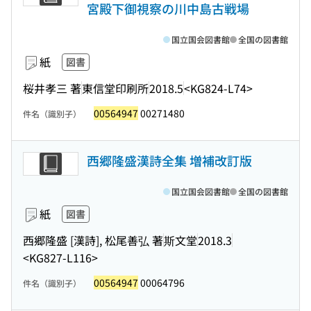
宮殿下御視察の川中島古戦場
国立国会図書館
全国の図書館
紙
図書
桜井孝三 著
東信堂印刷所
2018.5
<KG824-L74>
00564947
00271480
件名（識別子）
西郷隆盛漢詩全集 増補改訂版
国立国会図書館
全国の図書館
紙
図書
西郷隆盛 [漢詩], 松尾善弘 著
斯文堂
2018.3
<KG827-L116>
00564947
00064796
件名（識別子）