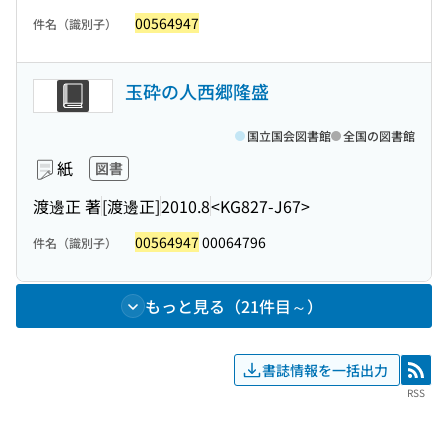
00564947
件名（識別子）
玉砕の人西郷隆盛
国立国会図書館
全国の図書館
紙
図書
渡邊正 著
[渡邊正]
2010.8
<KG827-J67>
00564947
00064796
件名（識別子）
もっと見る（21件目～）
書誌情報を一括出力
RSS
RSS