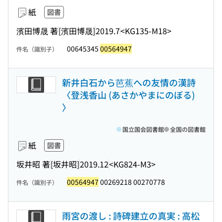
紙
図書
濱田博晟 著
[濱田博晟]
2019.7
<KG135-M18>
00645345
00564947
件名（識別子）
新井白石から芭蕉への友情の漢詩
〈登浅香山 (あさかやまにのぼる)
〉
国立国会図書館
全国の図書館
紙
図書
坂井昭 著
[坂井昭]
2019.12
<KG824-M3>
00564947
00269218 00270778
件名（識別子）
雨宮の渡し : 詩碑建立の真実 : 高松