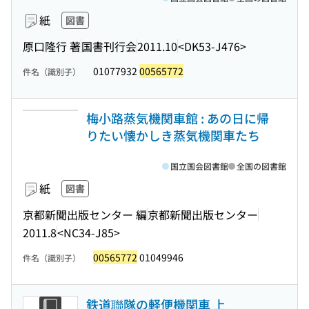
紙
図書
原口隆行 著
国書刊行会
2011.10
<DK53-J476>
01077932
00565772
件名（識別子）
梅小路蒸気機関車館 : あの日に帰
りたい懐かしき蒸気機関車たち
国立国会図書館
全国の図書館
紙
図書
京都新聞出版センター 編
京都新聞出版センター
2011.8
<NC34-J85>
00565772
01049946
件名（識別子）
鉄道聯隊の軽便機関車 上