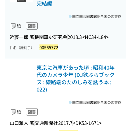
完結編
国立国会図書館
全国の図書館
紙
図書
近藤一郎 著
機関車史研究会
2018.3
<NC34-L84>
00565772
件名（識別子）
東京に汽車があった頃 : 昭和40年
代のカメラ少年 (DJ鉄ぶらブック
ス : 線路端のたのしみを誘う本 ;
022)
国立国会図書館
全国の図書館
紙
図書
山口雅人 著
交通新聞社
2017.7
<DK53-L671>