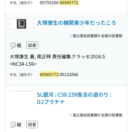
00755206
00565772
件名（識別子）
大塚康生の機関車少年だったころ
国立国会図書館
全国の図書館
紙
図書
大塚康生 著, 南正時 責任編集
クラッセ
2016.5
<NC34-L56>
00565772
00132066
件名（識別子）
SL銀河 : C58 239復活の道のり :
DJプラチナ
国立国会図書館
全国の図書館
紙
図書