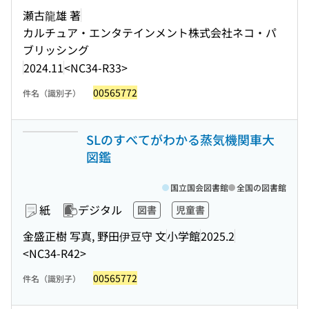
瀬古龍雄 著
カルチュア・エンタテインメント株式会社ネコ・パ
ブリッシング
2024.11
<NC34-R33>
00565772
件名（識別子）
SLのすべてがわかる蒸気機関車大
図鑑
国立国会図書館
全国の図書館
紙
デジタル
図書
児童書
金盛正樹 写真, 野田伊豆守 文
小学館
2025.2
<NC34-R42>
00565772
件名（識別子）