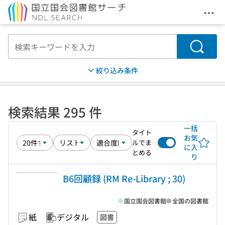
メニ
本文へ移動
検索
絞り込み条件
検索結果 295 件
一括
タイト
お気
ルでま
に入
とめる
り
B6回顧録 (RM Re-Library ; 30)
国立国会図書館
全国の図書館
紙
デジタル
図書