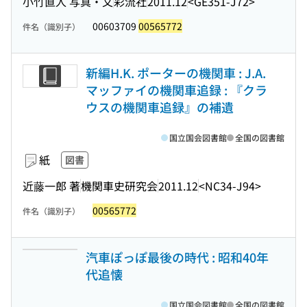
小竹直人 写真・文
彩流社
2011.12
<GE351-J72>
00603709
00565772
件名（識別子）
新編H.K. ポーターの機関車 : J.A.
マッファイの機関車追録 : 『クラ
ウスの機関車追録』の補遺
国立国会図書館
全国の図書館
紙
図書
近藤一郎 著
機関車史研究会
2011.12
<NC34-J94>
00565772
件名（識別子）
汽車ぽっぽ最後の時代 : 昭和40年
代追懐
国立国会図書館
全国の図書館