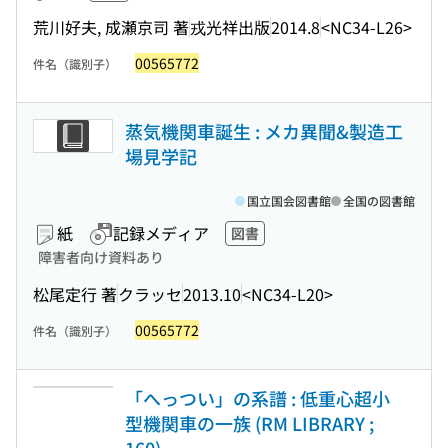
荒川好夫, 成瀬京司 著
戎光祥出版
2014.8
<NC34-L26>
00565772
件名（識別子）
蒸気機関車誕生 : メカ異聞&製造工
場見学記
国立国会図書館
全国の図書館
紙
記録メディア
図書
障害者向け資料あり
松尾定行 著
クラッセ
2013.10
<NC34-L20>
00565772
件名（識別子）
「へっつい」の系譜 : 低重心超小
型機関車の一族 (RM LIBRARY ;