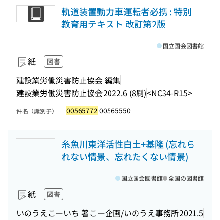
軌道装置動力車運転者必携 : 特別
教育用テキスト 改訂第2版
国立国会図書館
紙
図書
建設業労働災害防止協会 編集
建設業労働災害防止協会
2022.6 (8刷)
<NC34-R15>
00565772
00565550
件名（識別子）
糸魚川東洋活性白土+基隆 (忘れら
れない情景、忘れたくない情景)
国立国会図書館
全国の図書館
紙
図書
いのうえこーいち 著
こー企画/いのうえ事務所
2021.5