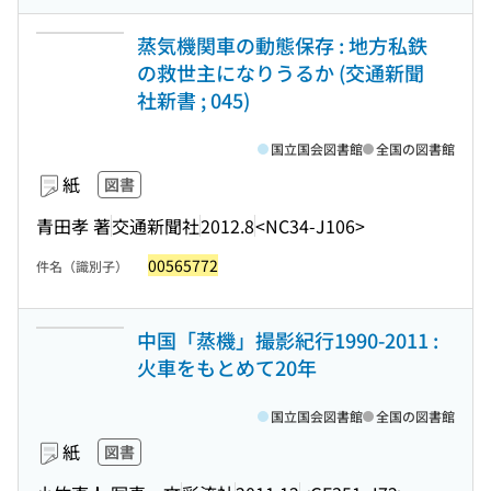
蒸気機関車の動態保存 : 地方私鉄
の救世主になりうるか (交通新聞
社新書 ; 045)
国立国会図書館
全国の図書館
紙
図書
青田孝 著
交通新聞社
2012.8
<NC34-J106>
00565772
件名（識別子）
中国「蒸機」撮影紀行1990-2011 :
火車をもとめて20年
国立国会図書館
全国の図書館
紙
図書