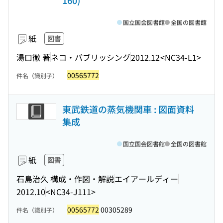
160)
国立国会図書館
全国の図書館
紙
図書
湯口徹 著
ネコ・パブリッシング
2012.12
<NC34-L1>
00565772
件名（識別子）
東武鉄道の蒸気機関車 : 図面資料
集成
国立国会図書館
全国の図書館
紙
図書
石島治久 構成・作図・解説
エイアールディー
2012.10
<NC34-J111>
00565772
00305289
件名（識別子）