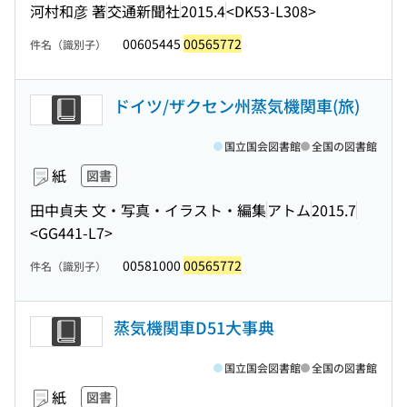
河村和彦 著
交通新聞社
2015.4
<DK53-L308>
00605445
00565772
件名（識別子）
ドイツ/ザクセン州蒸気機関車(旅)
国立国会図書館
全国の図書館
紙
図書
田中貞夫 文・写真・イラスト・編集
アトム
2015.7
<GG441-L7>
00581000
00565772
件名（識別子）
蒸気機関車D51大事典
国立国会図書館
全国の図書館
紙
図書