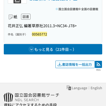
国立国会図書館
全国の図書館
紙
図書
花井正弘 編著
草原社
2011.3
<NC34-J78>
00565772
件名（識別子）
もっと見る（21件目～）
書誌情報を一括出力
RSS
RSS
Language：English
資料にアクセスするための手段