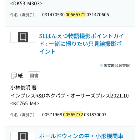
<DK53-M303>
031470530
00565772
031470605
件名（識別子）
SLばんえつ物語撮影ポイントガイ
ド : 一緒に撮りたい只見線撮影ポ
イント
国立国会図書館
紙
図書
小林俊明 著
インプレスR&Dネクパブ・オーサーズプレス
2021.10
<KC765-M4>
00571968
00565772
031830007
件名（識別子）
ボールドウィンの中・小形機関車