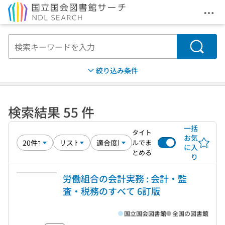
メニ
本文へ移動
検索
絞り込み条件
検索結果 55 件
一括
タイト
お気
ルでま
に入
とめる
り
労働組合の会計実務 : 会計・監
査・税務のすべて 6訂版
国立国会図書館
全国の図書館