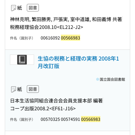
紙
図書
神林克明, 繁田勝男, 戸張実, 室中道雄, 和田義博 共著
税務経理協会
2008.10
<EL212-J2>
00616092
00566983
件名（識別子）
生協の税務と経理の実務 2008年1
月改訂版
国立国会図書館
紙
図書
日本生活協同組合連合会会員支援本部 編著
コープ出版
2008.2
<EF61-J16>
00570325 00574591
00566983
件名（識別子）