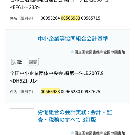
<EF61-H233>
00953264
00566983
00565715
件名（識別子）
中小企業等協同組合会計基準
国立国会図書館
全国の図書館
紙
図書
全国中小企業団体中央会 編
第一法規
2007.9
<DH521-J1>
00566983
00966280 00937625
件名（識別子）
労働組合の会計実務 : 会計・監
査・税務のすべて 3訂版
国立国会図書館
全国の図書館