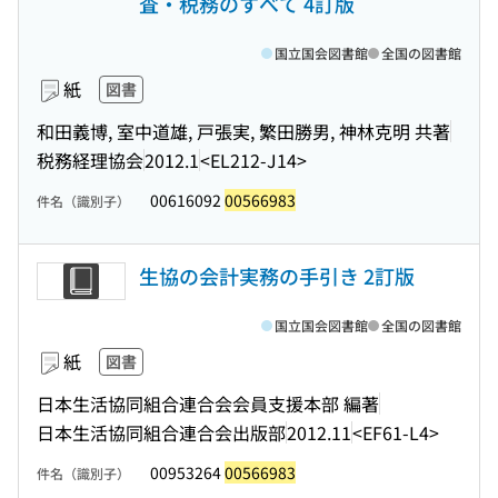
査・税務のすべて 4訂版
国立国会図書館
全国の図書館
紙
図書
和田義博, 室中道雄, 戸張実, 繁田勝男, 神林克明 共著
税務経理協会
2012.1
<EL212-J14>
00616092
00566983
件名（識別子）
生協の会計実務の手引き 2訂版
国立国会図書館
全国の図書館
紙
図書
日本生活協同組合連合会会員支援本部 編著
日本生活協同組合連合会出版部
2012.11
<EF61-L4>
00953264
00566983
件名（識別子）