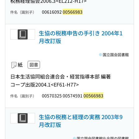
税務経理協会
2006.3
<EL212-H17>
00616092
00566983
件名（識別子）
生協の税務申告の手引き 2004年1
月改訂版
国立国会図書館
紙
図書
日本生活協同組合連合会・経営指導本部 編著
コープ出版
2004.1
<EF61-H77>
00570325 00574591
00566983
件名（識別子）
生協の税務と経理の実務 2003年9
月改訂版
国立国会図書館
全国の図書館