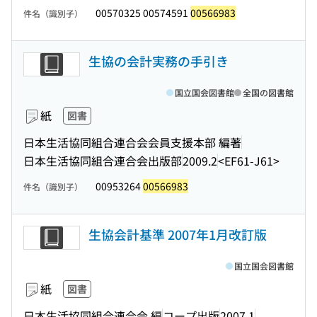
00570325 00574591
00566983
件名（識別子）
生協の会計実務の手引き
国立国会図書館
全国の図書館
紙
図書
日本生活協同組合連合会会員支援本部 編著
日本生活協同組合連合会出版部
2009.2
<EF61-J61>
00953264
00566983
件名（識別子）
生協会計基準 2007年1月改訂版
国立国会図書館
紙
図書
日本生活協同組合連合会 編
コープ出版
2007.1