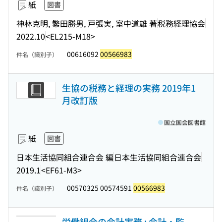
紙
図書
神林克明, 繁田勝男, 戸張実, 室中道雄 著
税務経理協会
2022.10
<EL215-M18>
00616092
00566983
件名（識別子）
生協の税務と経理の実務 2019年1
月改訂版
国立国会図書館
紙
図書
日本生活協同組合連合会 編
日本生活協同組合連合会
2019.1
<EF61-M3>
00570325 00574591
00566983
件名（識別子）
労働組合の会計実務 : 会計・監