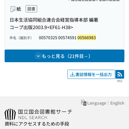
紙
図書
日本生活協同組合連合会経営指導本部 編著
コープ出版
2003.9
<EF61-H38>
00570325 00574591
00566983
件名（識別子）
もっと見る（21件目～）
書誌情報を一括出力
RSS
RSS
Language：English
資料にアクセスするための手段