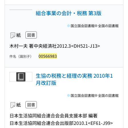
組合事業の会計・税務 第3版
国立国会図書館
全国の図書館
紙
図書
木村一夫 著
中央経済社
2012.3
<DH521-J13>
00566983
件名（識別子）
生協の税務と経理の実務 2010年1
月改訂版
国立国会図書館
全国の図書館
紙
図書
日本生活協同組合連合会会員支援本部 編著
日本生活協同組合連合会出版部
2010.1
<EF61-J99>