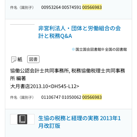
00953264 00574591
00566983
件名（識別子）
非営利法人・団体と労働組合の会
計と税務Q&A
国立国会図書館
全国の図書館
紙
図書
協働公認会計士共同事務所, 税務協働税理士共同事務
所 編著
大月書店
2013.10
<DH545-L12>
01106747 01050062
00566983
件名（識別子）
生協の税務と経理の実務 2013年1
月改訂版