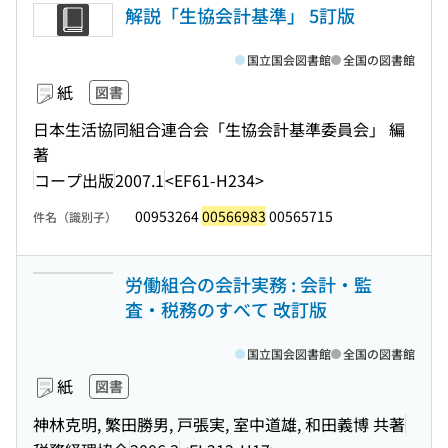
解説「生協会計基準」 5訂版
国立国会図書館
全国の図書館
紙
図書
日本生活協同組合連合会「生協会計基準委員会」 編
著
コープ出版
2007.1
<EF61-H234>
00953264
00566983
00565715
件名（識別子）
労働組合の会計実務 : 会計・監
査・税務のすべて 改訂版
国立国会図書館
全国の図書館
紙
図書
神林克明, 繁田勝男, 戸張実, 室中道雄, 和田義博 共著