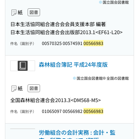
国立国会図書館
紙
図書
日本生活協同組合連合会会員支援本部 編著
日本生活協同組合連合会出版部
2013.1
<EF61-L20>
00570325 00574591
00566983
件名（識別子）
森林組合簿記 平成24年度版
国立国会図書館
全国の図書館
紙
図書
全国森林組合連合会
2013.3
<DM568-M5>
01065097 00566982
00566983
件名（識別子）
労働組合の会計実務 : 会計・監