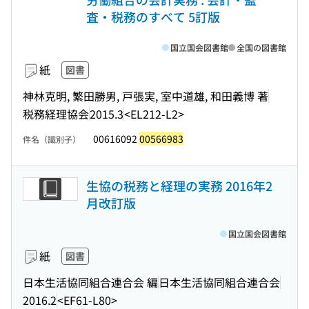
査・税務のすべて 5訂版
国立国会図書館
全国の図書館
紙
図書
神林克明, 繁田勝男, 戸張実, 室中道雄, 和田義博 著
税務経理協会
2015.3
<EL212-L2>
00616092
00566983
件名（識別子）
生協の税務と経理の実務 2016年2
月改訂版
国立国会図書館
紙
図書
日本生活協同組合連合会 編
日本生活協同組合連合会
2016.2
<EF61-L80>