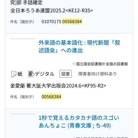
究]部 手話確定
全日本ろうあ連盟
2025.2
<KE12-R35>
01070175
00568384
件名（識別子）
外来語の基本語化 : 現代新聞「叙
述語彙」への進出
国立国会図書館
全国の図書館
紙
デジタル
図書
障害者向け資料あり
金愛蘭 著
大阪大学出版会
2024.6
<KF95-R2>
00568384
件名（識別子）
1秒で覚えるカタカナ語のスゴい
あんちょこ (青春文庫 ; ち-49)