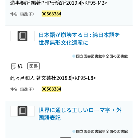
造事務所 編著
PHP研究所
2019.4
<KF95-M2>
00568384
件名（識別子）
日本語が崩壊する日 : 純日本語を
世界無形文化遺産に
国立国会図書館
全国の図書館
紙
図書
此々呂和人 著
文芸社
2018.8
<KF95-L8>
00568384
件名（識別子）
世界に通じる正しいローマ字・外
国語表記
国立国会図書館
全国の図書館