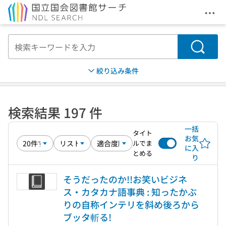
メニ
本文へ移動
検索
絞り込み条件
検索結果 197 件
一括
タイト
お気
ルでま
に入
とめる
り
そうだったのか!!お笑いビジネ
ス・カタカナ語事典 : 知ったかぶ
りの自称インテリを斜め後ろから
ブッタ斬る!