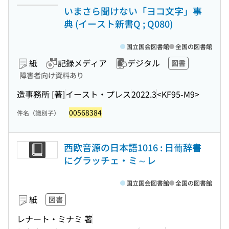
いまさら聞けない「ヨコ文字」事
典 (イースト新書Q ; Q080)
国立国会図書館
全国の図書館
紙
記録メディア
デジタル
図書
障害者向け資料あり
造事務所 [著]
イースト・プレス
2022.3
<KF95-M9>
00568384
件名（識別子）
西欧音源の日本語1016 : 日葡辞書
にグラッチェ・ミ～レ
国立国会図書館
全国の図書館
紙
図書
レナート・ミナミ 著