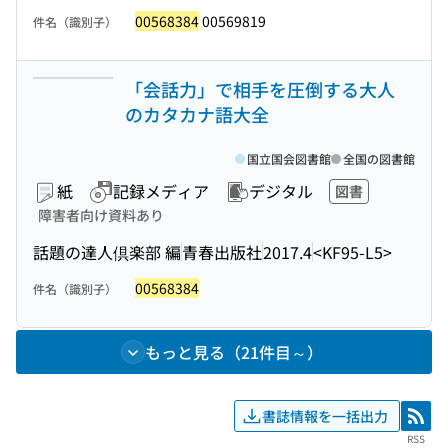
00568384
00569819
件名（識別子）
「会話力」で相手を圧倒する大人
のカタカナ語大全
国立国会図書館
全国の図書館
紙
記録メディア
デジタル
図書
障害者向け資料あり
話題の達人倶楽部 編
青春出版社
2017.4
<KF95-L5>
00568384
件名（識別子）
もっと見る（21件目～）
書誌情報を一括出力
RSS
RSS