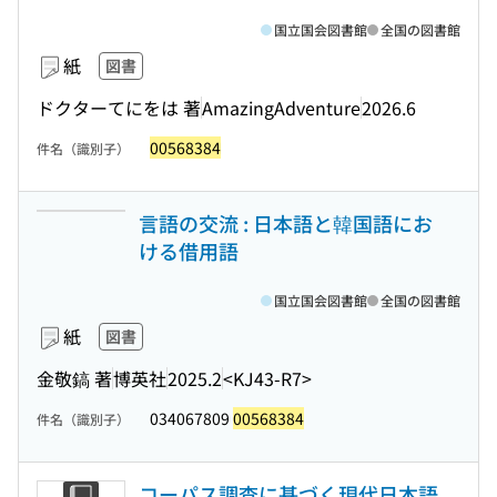
国立国会図書館
全国の図書館
紙
図書
ドクターてにをは 著
AmazingAdventure
2026.6
00568384
件名（識別子）
言語の交流 : 日本語と韓国語にお
ける借用語
国立国会図書館
全国の図書館
紙
図書
金敬鎬 著
博英社
2025.2
<KJ43-R7>
034067809
00568384
件名（識別子）
コーパス調査に基づく現代日本語