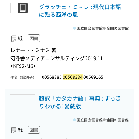
グラッチェ・ミ～レ : 現代日本語
に残る西洋の風
国立国会図書館
全国の図書館
紙
図書
レナート・ミナミ 著
幻冬舎メディアコンサルティング
2019.11
<KF92-M6>
00568385
00568384
00569165
件名（識別子）
超訳「カタカナ語」事典 : すっき
りわかる! 愛蔵版
国立国会図書館
全国の図書館
紙
図書