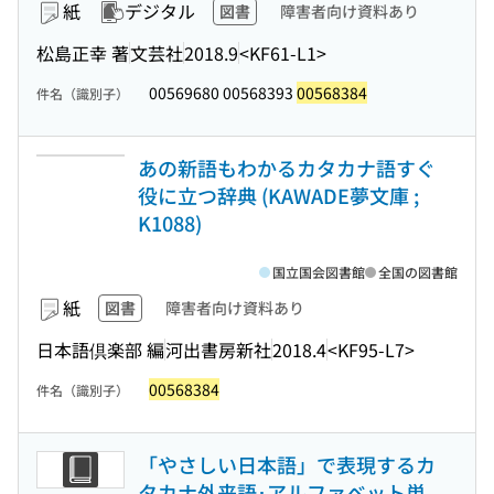
紙
デジタル
図書
障害者向け資料あり
松島正幸 著
文芸社
2018.9
<KF61-L1>
00569680 00568393
00568384
件名（識別子）
あの新語もわかるカタカナ語すぐ
役に立つ辞典 (KAWADE夢文庫 ;
K1088)
国立国会図書館
全国の図書館
紙
図書
障害者向け資料あり
日本語倶楽部 編
河出書房新社
2018.4
<KF95-L7>
00568384
件名（識別子）
「やさしい日本語」で表現するカ
タカナ外来語･アルファベット単