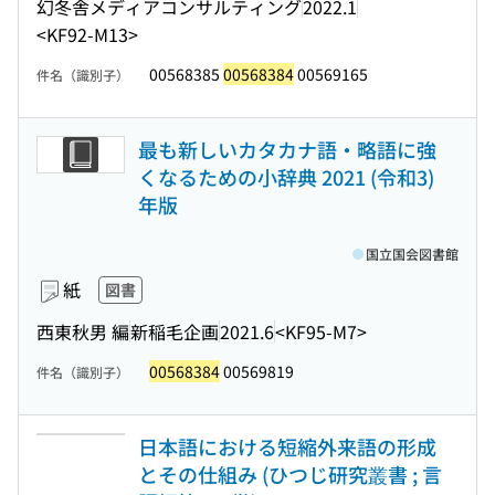
幻冬舎メディアコンサルティング
2022.1
<KF92-M13>
00568385
00568384
00569165
件名（識別子）
最も新しいカタカナ語・略語に強
くなるための小辞典 2021 (令和3)
年版
国立国会図書館
紙
図書
西東秋男 編
新稲毛企画
2021.6
<KF95-M7>
00568384
00569819
件名（識別子）
日本語における短縮外来語の形成
とその仕組み (ひつじ研究叢書 ; 言