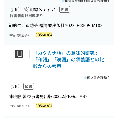
国立国会図書館
全国の図書館
紙
記録メディア
図書
障害者向け資料あり
知的生活追跡班 編
青春出版社
2023.9
<KF95-M10>
00568384
件名（識別子）
「カタカナ語」の意味的研究 :
「和語」「漢語」の類義語との比
較からの考察
国立国会図書館
紙
図書
陳暁静 著
東京書房出版
2021.5
<KF95-M8>
00568384
件名（識別子）