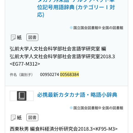
位記号用語辞典 (カテゴリーⅠ対
応)
国立国会図書館
全国の図書館
紙
図書
弘前大学人文社会科学部社会言語学研究室 編
弘前大学人文社会科学部社会言語学研究室
2018.3
<EG77-M312>
00950274
00568384
件名（識別子）
必携最新カタカナ語・略語小辞典
国立国会図書館
全国の図書館
紙
図書
西東秋男 編
食料経済分析研究会
2018.3
<KF95-M3>