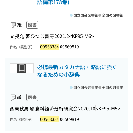
語編第178巻)
国立国会図書館
全国の図書館
紙
図書
文昶允 著
ひつじ書房
2021.2
<KF95-M6>
00568384
00569819
件名（識別子）
必携最新カタカナ語・略語に強く
なるための小辞典
国立国会図書館
全国の図書館
紙
図書
西東秋男 編
食料経済分析研究会
2020.10
<KF95-M5>
00568384
00569819
件名（識別子）