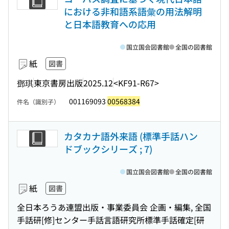
における非和語系語彙の用法解明
と日本語教育への応用
国立国会図書館
全国の図書館
紙
図書
鄧琪
東京書房出版
2025.12
<KF91-R67>
001169093
00568384
件名（識別子）
カタカナ語外来語 (標準手話ハン
ドブックシリーズ ; 7)
国立国会図書館
全国の図書館
紙
図書
全日本ろうあ連盟出版・事業委員会 企画・編集, 全国
手話研[修]センター手話言語研究所標準手話確定[研