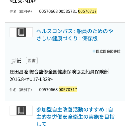
<EL68-M14>
00570668 00585781
00570717
件名（識別子）
ヘルスコンパス : 船員のためのや
さしい健康づくり : 保存版
国立国会図書館
紙
図書
庄田昌隆 総合監修
全国健康保険協会船員保険部
2016.8
<YU17-L829>
00570668
00570717
件名（識別子）
参加型自主改善活動のすすめ : 自
主的な労働安全衛生の実施を目指
して