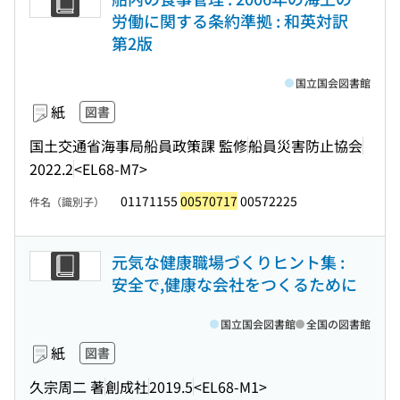
労働に関する条約準拠 : 和英対訳
第2版
国立国会図書館
紙
図書
国土交通省海事局船員政策課 監修
船員災害防止協会
2022.2
<EL68-M7>
01171155
00570717
00572225
件名（識別子）
元気な健康職場づくりヒント集 :
安全で,健康な会社をつくるために
国立国会図書館
全国の図書館
紙
図書
久宗周二 著
創成社
2019.5
<EL68-M1>