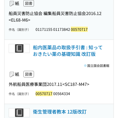
紙
図書
船員災害防止協会 編集
船員災害防止協会
2016.12
<EL68-M6>
01171155 01173842
00570717
件名（識別子）
船内医薬品の取扱手引書 : 知って
おきたい薬の基礎知識 改訂版
国立国会図書館
紙
図書
外航船員医療事業団
2017.11
<SC187-M47>
00570717
00564334
件名（識別子）
衛生管理者教本 12版改訂