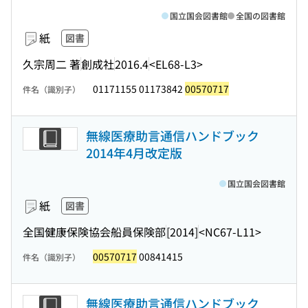
国立国会図書館
全国の図書館
紙
図書
久宗周二 著
創成社
2016.4
<EL68-L3>
01171155 01173842
00570717
件名（識別子）
無線医療助言通信ハンドブック
2014年4月改定版
国立国会図書館
紙
図書
全国健康保険協会船員保険部
[2014]
<NC67-L11>
00570717
00841415
件名（識別子）
無線医療助言通信ハンドブック