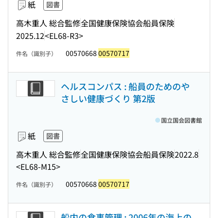
紙
図書
高木重人 総合監修
全国健康保険協会船員保険
2025.12
<EL68-R3>
00570668
00570717
件名（識別子）
ヘルスコンパス : 船員のためのや
さしい健康づくり 第2版
国立国会図書館
紙
図書
高木重人 総合監修
全国健康保険協会船員保険
2022.8
<EL68-M15>
00570668
00570717
件名（識別子）
船内の食事管理 : 2006年の海上の