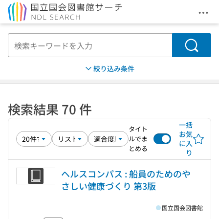
メニ
本文へ移動
検索
絞り込み条件
検索結果 70 件
一括
タイト
お気
ルでま
に入
とめる
り
ヘルスコンパス : 船員のためのや
さしい健康づくり 第3版
国立国会図書館