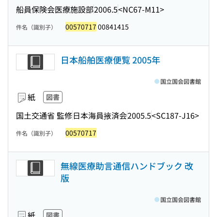
船員保険会医療施設部
2006.5
<NC67-M11>
00570717
00841415
件名（識別子）
日本船舶医療便覧 2005年
国立国会図書館
紙
図書
国土交通省 監修
日本海員掖済会
2005.5
<SC187-J16>
00570717
件名（識別子）
無線医療助言通信ハンドブック 改
版
国立国会図書館
紙
図書