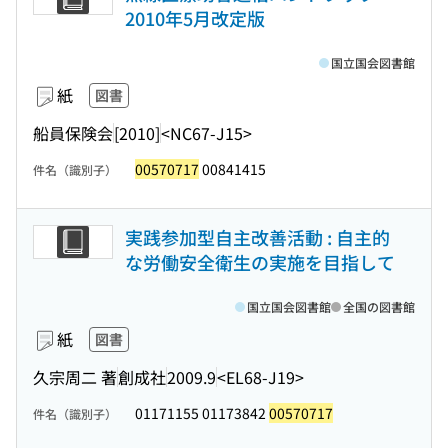
2010年5月改定版
国立国会図書館
紙
図書
船員保険会
[2010]
<NC67-J15>
00570717
00841415
件名（識別子）
実践参加型自主改善活動 : 自主的
な労働安全衛生の実施を目指して
国立国会図書館
全国の図書館
紙
図書
久宗周二 著
創成社
2009.9
<EL68-J19>
01171155 01173842
00570717
件名（識別子）