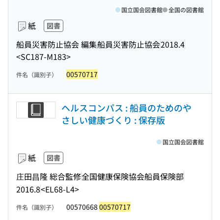
国立国会図書館
全国の図書館
紙
図書
船員災害防止協会 編集
船員災害防止協会
2018.4
<SC187-M183>
00570717
件名（識別子）
ヘルスコンパス : 船員のためのや
さしい健康づくり : 保存版
国立国会図書館
紙
図書
庄田昌隆 総合監修
全国健康保険協会船員保険部
2016.8
<EL68-L4>
00570668
00570717
件名（識別子）