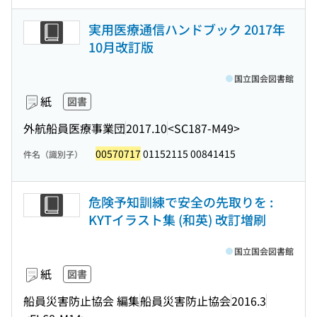
実用医療通信ハンドブック 2017年
10月改訂版
国立国会図書館
紙
図書
外航船員医療事業団
2017.10
<SC187-M49>
00570717
01152115 00841415
件名（識別子）
危険予知訓練で安全の先取りを :
KYTイラスト集 (和英) 改訂増刷
国立国会図書館
紙
図書
船員災害防止協会 編集
船員災害防止協会
2016.3