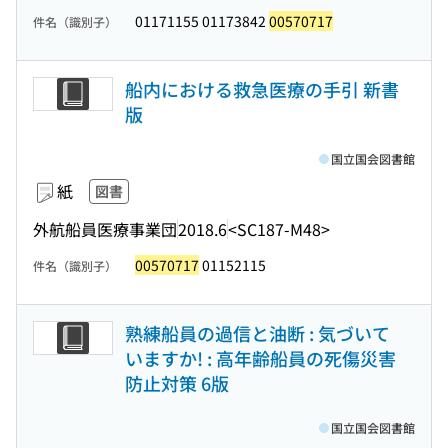
01171155 01173842
00570717
件名（識別子）
船内における救急医療の手引 新書
版
国立国会図書館
紙
図書
外航船員医療事業団
2018.6
<SC187-M48>
00570717
01152115
件名（識別子）
熟練船員の過信と油断 : 気づいて
いますか! : 高年齢船員の死傷災害
防止対策 6版
国立国会図書館