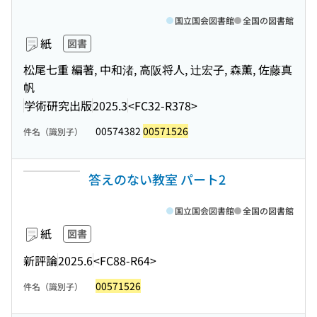
国立国会図書館
全国の図書館
紙
図書
松尾七重 編著, 中和渚, 高阪将人, 辻宏子, 森薫, 佐藤真
帆
学術研究出版
2025.3
<FC32-R378>
00574382
00571526
件名（識別子）
答えのない教室 パート2
国立国会図書館
全国の図書館
紙
図書
新評論
2025.6
<FC88-R64>
00571526
件名（識別子）