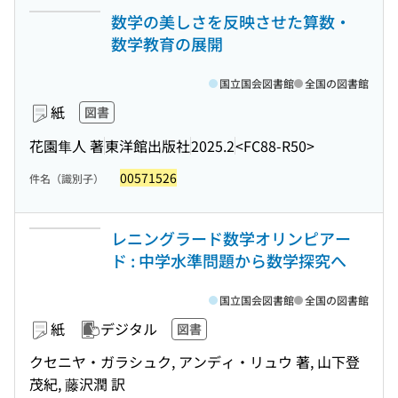
数学の美しさを反映させた算数・
数学教育の展開
国立国会図書館
全国の図書館
紙
図書
花園隼人 著
東洋館出版社
2025.2
<FC88-R50>
00571526
件名（識別子）
レニングラード数学オリンピアー
ド : 中学水準問題から数学探究へ
国立国会図書館
全国の図書館
紙
デジタル
図書
クセニヤ・ガラシュク, アンディ・リュウ 著, 山下登
茂紀, 藤沢潤 訳