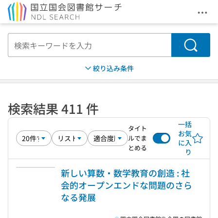
メニ
本文へ移動
検索
絞り込み条件
検索結果 411 件
一括
タイト
お気
ルでま
に入
とめる
り
新しい算数・数学教育の創造 : 社
会的オープンエンドな問題のさら
なる発展