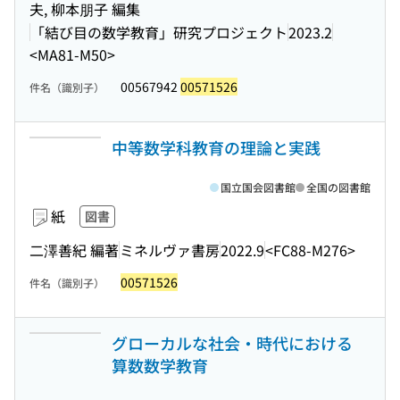
夫, 柳本朋子 編集
「結び目の数学教育」研究プロジェクト
2023.2
<MA81-M50>
00567942
00571526
件名（識別子）
中等数学科教育の理論と実践
国立国会図書館
全国の図書館
紙
図書
二澤善紀 編著
ミネルヴァ書房
2022.9
<FC88-M276>
00571526
件名（識別子）
グローカルな社会・時代における
算数数学教育