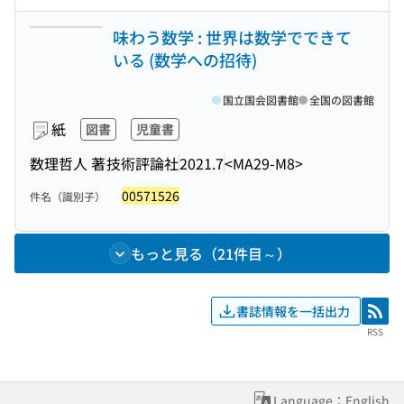
味わう数学 : 世界は数学でできて
いる (数学への招待)
国立国会図書館
全国の図書館
紙
図書
児童書
数理哲人 著
技術評論社
2021.7
<MA29-M8>
00571526
件名（識別子）
もっと見る（21件目～）
書誌情報を一括出力
RSS
RSS
Language：English