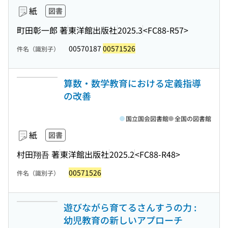
紙
図書
町田彰一郎 著
東洋館出版社
2025.3
<FC88-R57>
00570187
00571526
件名（識別子）
算数・数学教育における定義指導
の改善
国立国会図書館
全国の図書館
紙
図書
村田翔吾 著
東洋館出版社
2025.2
<FC88-R48>
00571526
件名（識別子）
遊びながら育てるさんすうの力 :
幼児教育の新しいアプローチ