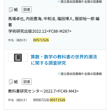
国立国会図書館
全国の図書館
紙
図書
馬場卓也, 内田豊海, 中和渚, 福田博人, 服部裕一郎 編
著
学術研究出版
2022.12
<FC88-M287>
00571526
件名（識別子）
算数・数学の教科書の世界的潮流
に関する調査研究
国立国会図書館
全国の図書館
紙
図書
教科書研究センター
2022.7
<FC49-M43>
00567218
00571526
件名（識別子）