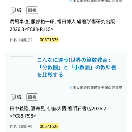
国立国会図書館
全国の図書館
紙
図書
馬場卓也, 服部裕一郎, 福田博人 編著
学術研究出版
2026.3
<FC88-R115>
00571526
件名（識別子）
こんなに違う!世界の算数教育 :
「分数圏」と「小数圏」の教科書
を比較する
国立国会図書館
全国の図書館
紙
図書
田中義隆, 酒寄晃, 伊藤大悟 著
明石書店
2026.2
<FC88-R98>
00571526
件名（識別子）