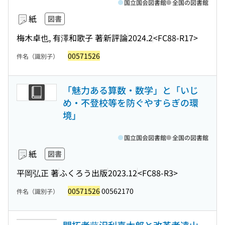
国立国会図書館
全国の図書館
紙
図書
梅木卓也, 有澤和歌子 著
新評論
2024.2
<FC88-R17>
00571526
件名（識別子）
「魅力ある算数・数学」と「いじ
め・不登校等を防ぐやすらぎの環
境」
国立国会図書館
全国の図書館
紙
図書
平岡弘正 著
ふくろう出版
2023.12
<FC88-R3>
00571526
00562170
件名（識別子）