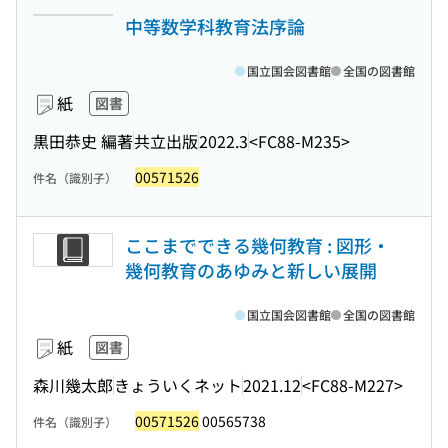
中等数学科教育法序論
国立国会図書館
全国の図書館
紙
図書
黒田恭史 編著
共立出版
2022.3
<FC88-M235>
00571526
件名（識別子）
ここまでできる幾何教育 : 図形・
幾何教育のあゆみと新しい展開
国立国会図書館
全国の図書館
紙
図書
森川幾太郎
きょういくネット
2021.12
<FC88-M227>
00571526
00565738
件名（識別子）