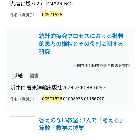
丸善出版
2025.1
<MA29-R4>
00571526
件名（識別子）
統計的探究プロセスにおける批判
的思考の様相とその役割に関する
研究
国立国会図書館
全国の図書館
紙
図書
新井仁 著
東洋館出版社
2024.2
<FC88-R25>
00571526
01008938 01166747
件名（識別子）
答えのない教室 : 3人で「考える」
算数・数学の授業