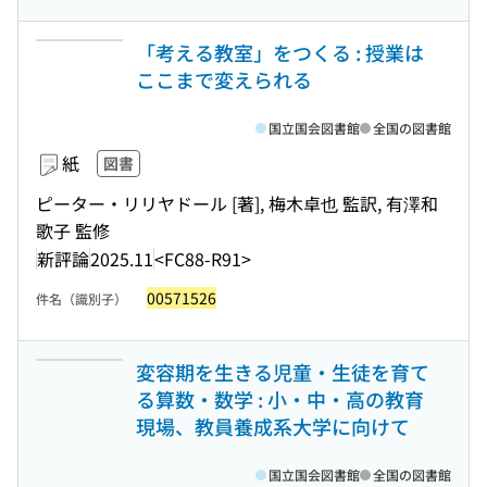
「考える教室」をつくる : 授業は
ここまで変えられる
国立国会図書館
全国の図書館
紙
図書
ピーター・リリヤドール [著], 梅木卓也 監訳, 有澤和
歌子 監修
新評論
2025.11
<FC88-R91>
00571526
件名（識別子）
変容期を生きる児童・生徒を育て
る算数・数学 : 小・中・高の教育
現場、教員養成系大学に向けて
国立国会図書館
全国の図書館