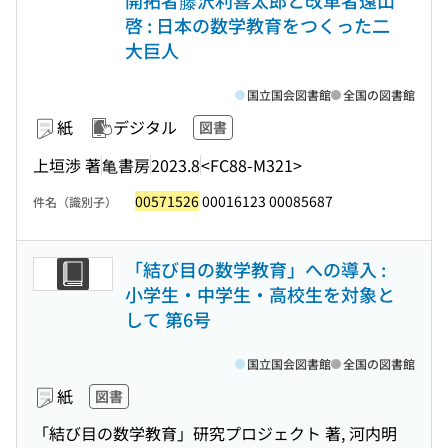
開拓者藤沢利喜太郎と改革者遠山
啓 : 日本の数学教育をつくった二
大巨人
国立国会図書館
全国の図書館
紙
デジタル
図書
上垣渉 著
亀書房
2023.8
<FC88-M321>
00571526
00016123 00085687
件名（識別子）
「結び目の数学教育」への導入 :
小学生・中学生・高校生を対象と
して 第6号
国立国会図書館
全国の図書館
紙
図書
「結び目の数学教育」研究プロジェクト 著, 河内明