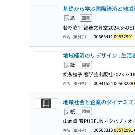
基礎から学ぶ国際経済と地域経
紙
図書
若杉隆平 編著
文眞堂
2024.3
<DE1
00566411
00572991
件名（識別子）
地域経済のリデザイン : 生
紙
図書
松永桂子 著
学芸出版社
2023.3
<D
00941554 00568238
件名（識別子）
地域社会と企業のダイナミズム
紙
図書
山﨑督 著
PUBFUNネクパブ・
00568313
00572991
件名（識別子）