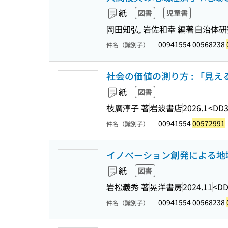
紙
図書
児童書
岡田知弘, 岩佐和幸 編著
自治体研
00941554 00568238
件名（識別子）
社会の価値の測り方 : 「見える
紙
図書
枝廣淳子 著
岩波書店
2026.1
<DD3
00941554
00572991
件名（識別子）
イノベーション創発による地域
紙
図書
岩松義秀 著
晃洋書房
2024.11
<DD
00941554 00568238
件名（識別子）