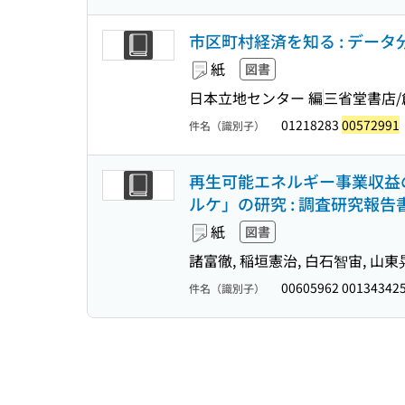
市区町村経済を知る : デー
紙
図書
日本立地センター 編
三省堂書店/
01218283
00572991
件名（識別子）
再生可能エネルギー事業収益
ルケ」の研究 : 調査研究報告
紙
図書
諸富徹, 稲垣憲治, 白石智宙, 山東
00605962 00134342
件名（識別子）