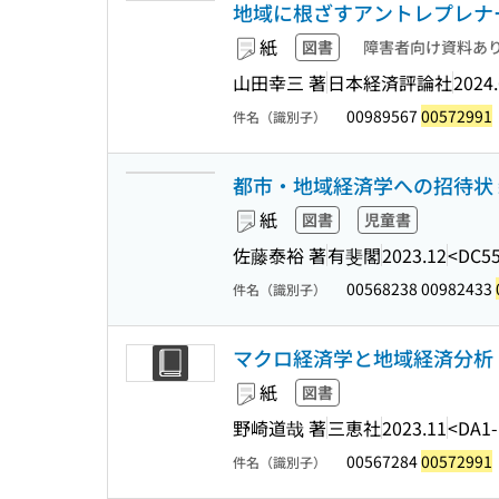
地域に根ざすアントレプレナーシッ
紙
図書
障害者向け資料あ
山田幸三 著
日本経済評論社
2024.
00989567
00572991
件名（識別子）
都市・地域経済学への招待状 
紙
図書
児童書
佐藤泰裕 著
有斐閣
2023.12
<DC5
00568238 00982433
件名（識別子）
マクロ経済学と地域経済分析
紙
図書
野崎道哉 著
三恵社
2023.11
<DA1
00567284
00572991
件名（識別子）