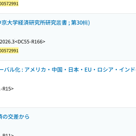
00572991
京大学経済研究所研究叢書 ; 第30輯)
2026.3
<DC55-R166>
00572991
バル化 : アメリカ・中国・日本・EU・ロシア・イン
-R15>
経済の交差から
-R11>