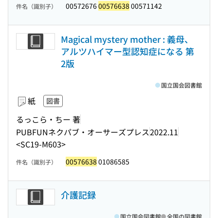
00572676
00576638
00571142
件名（識別子）
Magical mystery mother : 義母、
アルツハイマー型認知症になる 第
2版
国立国会図書館
紙
図書
るっこら・ちー 著
PUBFUNネクパブ・オーサーズプレス
2022.11
<SC19-M603>
00576638
01086585
件名（識別子）
介護記録
国立国会図書館
全国の図書館