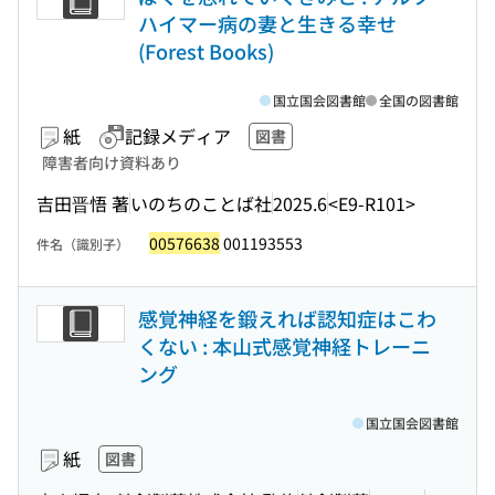
ハイマー病の妻と生きる幸せ
(Forest Books)
国立国会図書館
全国の図書館
紙
記録メディア
図書
障害者向け資料あり
吉田晋悟 著
いのちのことば社
2025.6
<E9-R101>
00576638
001193553
件名（識別子）
感覚神経を鍛えれば認知症はこわ
くない : 本山式感覚神経トレーニ
ング
国立国会図書館
紙
図書