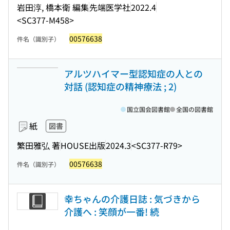
岩田淳, 橋本衛 編集
先端医学社
2022.4
<SC377-M458>
00576638
件名（識別子）
アルツハイマー型認知症の人との
対話 (認知症の精神療法 ; 2)
国立国会図書館
全国の図書館
紙
図書
繁田雅弘 著
HOUSE出版
2024.3
<SC377-R79>
00576638
件名（識別子）
幸ちゃんの介護日誌 : 気づきから
介護へ : 笑顔が一番! 続