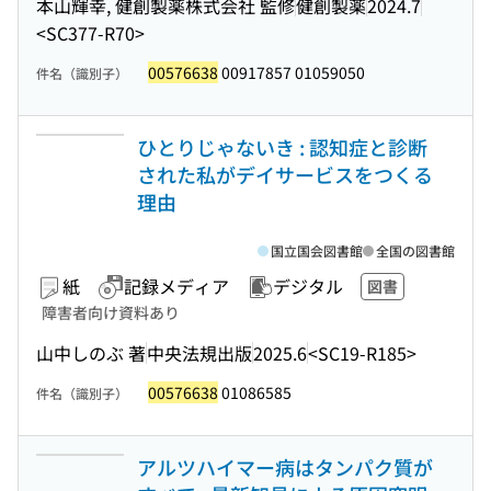
本山輝幸, 健創製薬株式会社 監修
健創製薬
2024.7
<SC377-R70>
00576638
00917857 01059050
件名（識別子）
ひとりじゃないき : 認知症と診断
された私がデイサービスをつくる
理由
国立国会図書館
全国の図書館
紙
記録メディア
デジタル
図書
障害者向け資料あり
山中しのぶ 著
中央法規出版
2025.6
<SC19-R185>
00576638
01086585
件名（識別子）
アルツハイマー病はタンパク質が