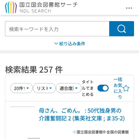
メニ
本文へ移動
検索
絞り込み条件
検索結果 257 件
一括
タイト
お気
ルでま
に入
とめる
り
母さん、ごめん。 : 50代独身男の
介護奮闘記 2 (集英社文庫 ; ま35-2)
国立国会図書館
全国の図書館