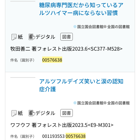
糖尿病専門医だから知っているア
ルツハイマー病にならない習慣
国立国会図書館
全国の図書館
紙
デジタル
図書
牧田善二 著
フォレスト出版
2023.6
<SC377-M528>
00576638
件名（識別子）
アルツフルデイズ笑いと涙の認知
症介護
国立国会図書館
全国の図書館
紙
デジタル
図書
ワフウフ 著
フォレスト出版
2023.5
<E9-M301>
001193553
00576638
件名（識別子）