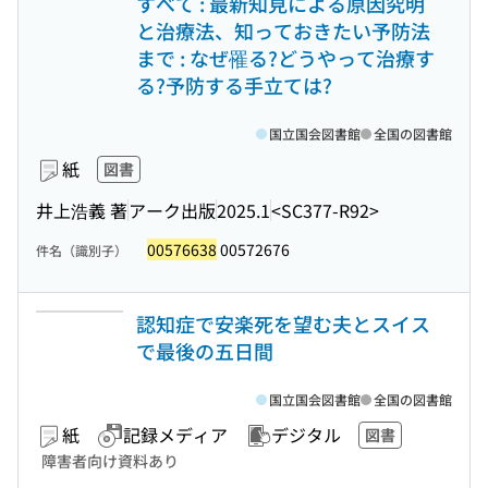
すべて : 最新知見による原因究明
と治療法、知っておきたい予防法
まで : なぜ罹る?どうやって治療す
る?予防する手立ては?
国立国会図書館
全国の図書館
紙
図書
井上浩義 著
アーク出版
2025.1
<SC377-R92>
00576638
00572676
件名（識別子）
認知症で安楽死を望む夫とスイス
で最後の五日間
国立国会図書館
全国の図書館
紙
記録メディア
デジタル
図書
障害者向け資料あり