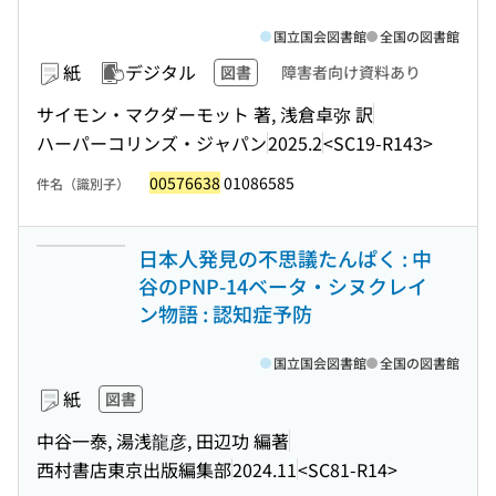
国立国会図書館
全国の図書館
紙
デジタル
図書
障害者向け資料あり
サイモン・マクダーモット 著, 浅倉卓弥 訳
ハーパーコリンズ・ジャパン
2025.2
<SC19-R143>
00576638
01086585
件名（識別子）
日本人発見の不思議たんぱく : 中
谷のPNP-14ベータ・シヌクレイ
ン物語 : 認知症予防
国立国会図書館
全国の図書館
紙
図書
中谷一泰, 湯浅龍彦, 田辺功 編著
西村書店東京出版編集部
2024.11
<SC81-R14>