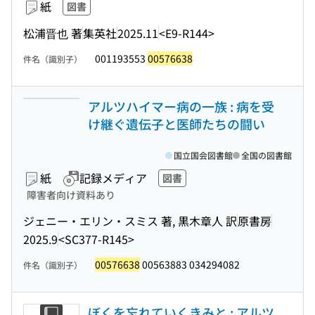
紙
図書
松浦晋也 著
集英社
2025.11
<E9-R144>
001193553
00576638
件名（識別子）
アルツハイマー病の一族 : 病を受
け継ぐ遺伝子と医師たちの闘い
国立国会図書館
全国の図書館
紙
記録メディア
図書
障害者向け資料あり
ジェニー・エリン・スミス 著, 黒木章人 訳
原書房
2025.9
<SC377-R145>
00576638
00563883 034294082
件名（識別子）
ぼくを忘れていくきみと : アルツ