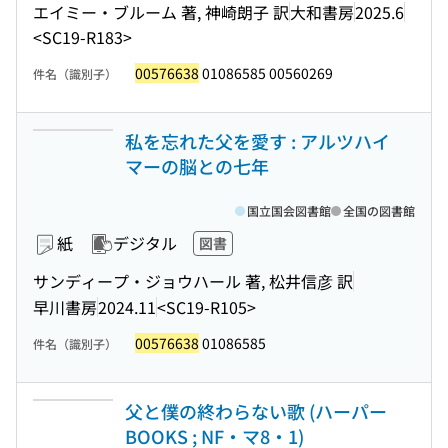
エイミー・ブルーム 著, 神崎朗子 訳
大和書房
2025.6
<SC19-R183>
00576638
01086585 00560269
件名（識別子）
私を忘れた父を愛す : アルツハイ
マーの脳との七年
国立国会図書館
全国の図書館
紙
デジタル
図書
サンディープ・ジョウハール 著, 松井信彦 訳
早川書房
2024.11
<SC19-R105>
00576638
01086585
件名（識別子）
父と僕の終わらない歌 (ハーパー
BOOKS ; NF・マ8・1)