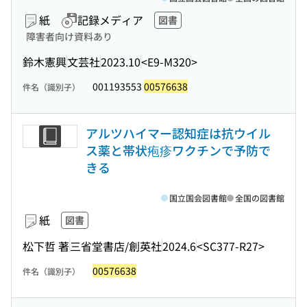
紙
記録メディア
図書
障害者向け資料あり
鈴木憲興
文芸社
2023.10
<E9-M320>
001193553
00576638
件名（識別子）
アルツハイマー認知症は抗ウイル
ス薬と帯状疱疹ワクチンで予防で
きる
国立国会図書館
全国の図書館
紙
図書
松下哲 著
三省堂書店/創英社
2024.6
<SC377-R27>
00576638
件名（識別子）