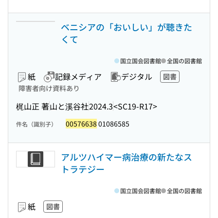
ベニシアの「おいしい」が聴きた
くて
国立国会図書館
全国の図書館
紙
記録メディア
デジタル
図書
障害者向け資料あり
梶山正 著
山と溪谷社
2024.3
<SC19-R17>
00576638
01086585
件名（識別子）
アルツハイマー病治療の新たなス
トラテジー
国立国会図書館
全国の図書館
紙
図書