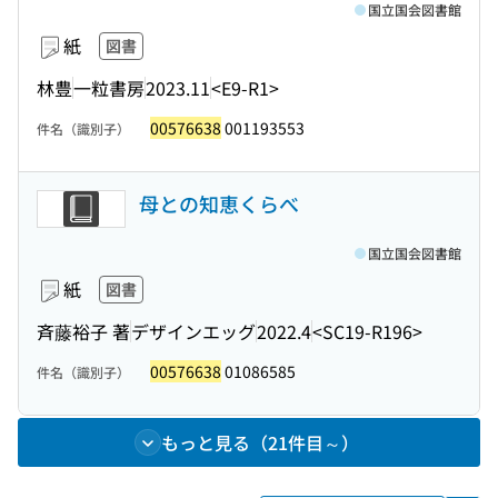
国立国会図書館
紙
図書
林豊
一粒書房
2023.11
<E9-R1>
00576638
001193553
件名（識別子）
母との知恵くらべ
国立国会図書館
紙
図書
斉藤裕子 著
デザインエッグ
2022.4
<SC19-R196>
00576638
01086585
件名（識別子）
もっと見る（21件目～）