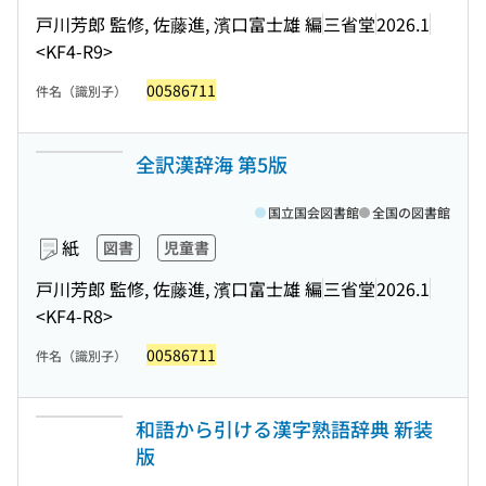
戸川芳郎 監修, 佐藤進, 濱口富士雄 編
三省堂
2026.1
<KF4-R9>
00586711
件名（識別子）
全訳漢辞海 第5版
国立国会図書館
全国の図書館
紙
図書
児童書
戸川芳郎 監修, 佐藤進, 濱口富士雄 編
三省堂
2026.1
<KF4-R8>
00586711
件名（識別子）
和語から引ける漢字熟語辞典 新装
版