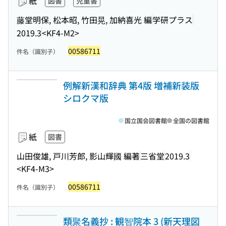
紙
図書
児童書
藤堂明保, 松本昭, 竹田晃, 加納喜光 編
学研プラス
2019.3
<KF4-M2>
00586711
件名（識別子）
例解新漢和辞典 第4版 増補新装版
シロクマ版
国立国会図書館
全国の図書館
紙
図書
山田俊雄, 戸川芳郎, 影山輝國 編著
三省堂
2019.3
<KF4-M3>
00586711
件名（識別子）
類聚名義抄 : 観智院本 3 (新天理図