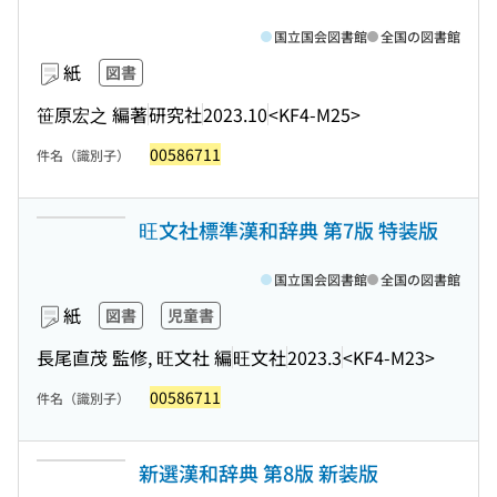
国立国会図書館
全国の図書館
紙
図書
笹原宏之 編著
研究社
2023.10
<KF4-M25>
00586711
件名（識別子）
旺文社標準漢和辞典 第7版 特装版
国立国会図書館
全国の図書館
紙
図書
児童書
長尾直茂 監修, 旺文社 編
旺文社
2023.3
<KF4-M23>
00586711
件名（識別子）
新選漢和辞典 第8版 新装版