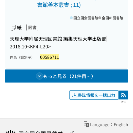
書館善本叢書 ; 11)
国立国会図書館
全国の図書館
紙
図書
天理大学附属天理図書館 編集
天理大学出版部
2018.10
<KF4-L20>
00586711
件名（識別子）
もっと見る（21件目～）
書誌情報を一括出力
RSS
RSS
Language：English