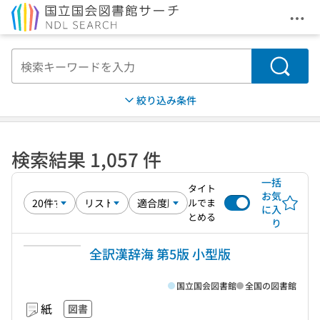
メニ
本文へ移動
検索
絞り込み条件
検索結果 1,057 件
一括
タイト
お気
ルでま
に入
とめる
り
全訳漢辞海 第5版 小型版
国立国会図書館
全国の図書館
紙
図書