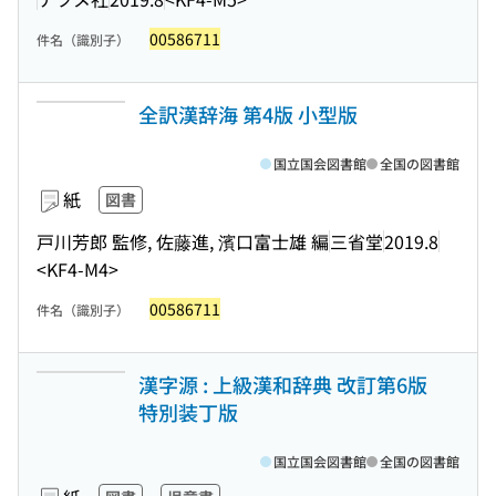
00586711
件名（識別子）
全訳漢辞海 第4版 小型版
国立国会図書館
全国の図書館
紙
図書
戸川芳郎 監修, 佐藤進, 濱口富士雄 編
三省堂
2019.8
<KF4-M4>
00586711
件名（識別子）
漢字源 : 上級漢和辞典 改訂第6版
特別装丁版
国立国会図書館
全国の図書館