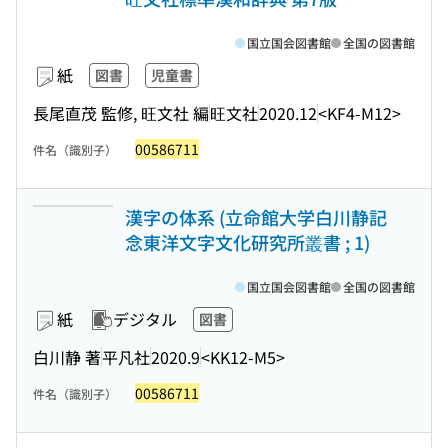
国立国会図書館
全国の図書館
紙
図書
児童書
長尾直茂 監修, 旺文社 編
旺文社
2020.12
<KF4-M12>
00586711
件名（識別子）
漢字の体系 (立命館大学白川静記
念東洋文字文化研究所叢書 ; 1)
国立国会図書館
全国の図書館
紙
デジタル
図書
白川静 著
平凡社
2020.9
<KK12-M5>
00586711
件名（識別子）