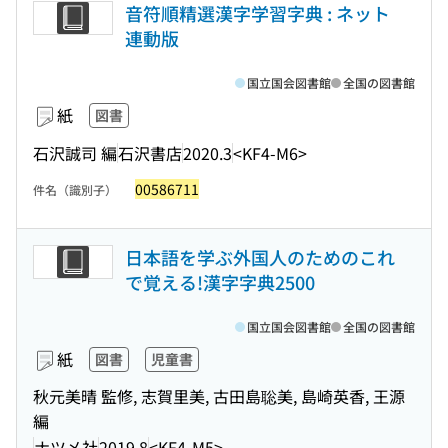
音符順精選漢字学習字典 : ネット
連動版
国立国会図書館
全国の図書館
紙
図書
石沢誠司 編
石沢書店
2020.3
<KF4-M6>
00586711
件名（識別子）
日本語を学ぶ外国人のためのこれ
で覚える!漢字字典2500
国立国会図書館
全国の図書館
紙
図書
児童書
秋元美晴 監修, 志賀里美, 古田島聡美, 島崎英香, 王源
編
ナツメ社
2019.8
<KF4-M5>