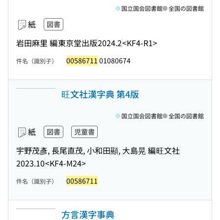
国立国会図書館
全国の図書館
紙
図書
岩田麻里 編
東京堂出版
2024.2
<KF4-R1>
00586711
01080674
件名（識別子）
旺文社漢字典 第4版
国立国会図書館
全国の図書館
紙
図書
児童書
宇野茂彥, 長尾直茂, 小和田顯, 大島晃 編
旺文社
2023.10
<KF4-M24>
00586711
件名（識別子）
方言漢字事典