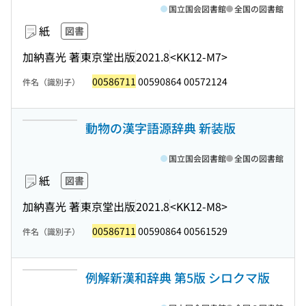
国立国会図書館
全国の図書館
紙
図書
加納喜光 著
東京堂出版
2021.8
<KK12-M7>
00586711
00590864 00572124
件名（識別子）
動物の漢字語源辞典 新装版
国立国会図書館
全国の図書館
紙
図書
加納喜光 著
東京堂出版
2021.8
<KK12-M8>
00586711
00590864 00561529
件名（識別子）
例解新漢和辞典 第5版 シロクマ版