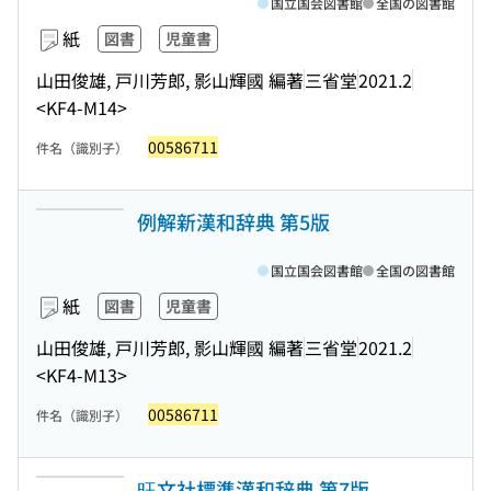
国立国会図書館
全国の図書館
紙
図書
児童書
山田俊雄, 戸川芳郎, 影山輝國 編著
三省堂
2021.2
<KF4-M14>
00586711
件名（識別子）
例解新漢和辞典 第5版
国立国会図書館
全国の図書館
紙
図書
児童書
山田俊雄, 戸川芳郎, 影山輝國 編著
三省堂
2021.2
<KF4-M13>
00586711
件名（識別子）
旺文社標準漢和辞典 第7版