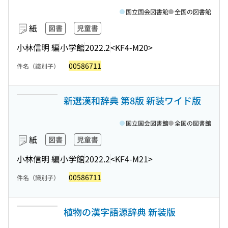
国立国会図書館
全国の図書館
紙
図書
児童書
小林信明 編
小学館
2022.2
<KF4-M20>
00586711
件名（識別子）
新選漢和辞典 第8版 新装ワイド版
国立国会図書館
全国の図書館
紙
図書
児童書
小林信明 編
小学館
2022.2
<KF4-M21>
00586711
件名（識別子）
植物の漢字語源辞典 新装版