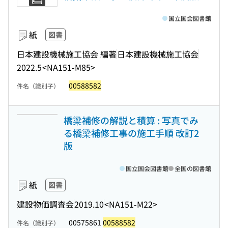
国立国会図書館
紙
図書
日本建設機械施工協会 編著
日本建設機械施工協会
2022.5
<NA151-M85>
00588582
件名（識別子）
橋梁補修の解説と積算 : 写真でみ
る橋梁補修工事の施工手順 改訂2
版
国立国会図書館
全国の図書館
紙
図書
建設物価調査会
2019.10
<NA151-M22>
00575861
00588582
件名（識別子）