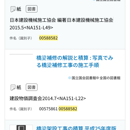
紙
図書
日本建設機械施工協会 編著
日本建設機械施工協会
2015.5
<NA151-L49>
00588582
件名（識別子）
橋梁補修の解説と積算 : 写真でみ
る橋梁補修工事の施工手順
国立国会図書館
全国の図書館
紙
図書
建設物価調査会
2014.7
<NA151-L22>
00575861
00588582
件名（識別子）
橋梁架設工事の積算 平成25年度版