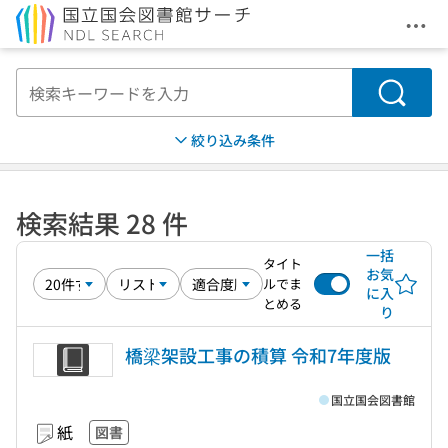
メニ
本文へ移動
検索
絞り込み条件
検索結果 28 件
一括
タイト
お気
ルでま
に入
とめる
り
橋梁架設工事の積算 令和7年度版
国立国会図書館
紙
図書