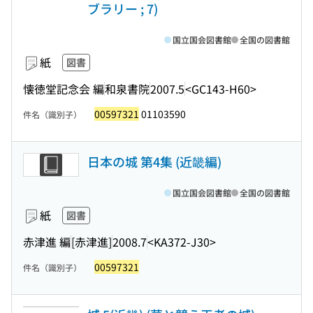
ブラリー ; 7)
国立国会図書館
全国の図書館
紙
図書
懐徳堂記念会 編
和泉書院
2007.5
<GC143-H60>
00597321
01103590
件名（識別子）
日本の城 第4集 (近畿編)
国立国会図書館
全国の図書館
紙
図書
赤津進 編
[赤津進]
2008.7
<KA372-J30>
00597321
件名（識別子）