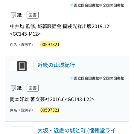
国立国会図書館
全国の図書館
紙
図書
中井均 監修, 城郭談話会 編
戎光祥出版
2019.12
<GC143-M12>
00597321
件名（識別子）
近畿の山城紀行
国立国会図書館
全国の図書館
紙
図書
岡本好雄 著
文芸社
2016.6
<GC143-L22>
00597321
件名（識別子）
大坂・近畿の城と町 (懐徳堂ライ