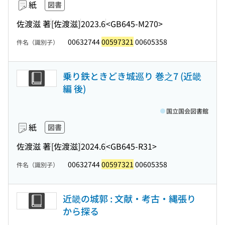
紙
図書
佐渡滋 著
[佐渡滋]
2023.6
<GB645-M270>
00632744
00597321
00605358
件名（識別子）
乗り鉄ときどき城巡り 巻之7 (近畿
編 後)
国立国会図書館
紙
図書
佐渡滋 著
[佐渡滋]
2024.6
<GB645-R31>
00632744
00597321
00605358
件名（識別子）
近畿の城郭 : 文献・考古・縄張り
から探る