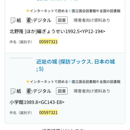
インターネットで読める
国立国会図書館
全国の図書館
紙
デジタル
図書
障害者向け資料あり
北野隆 [ほか]編
ぎょうせい
1992.5
<YP12-194>
00597321
件名（識別子）
近畿の城 (探訪ブックス. 日本の城
; 5)
インターネットで読める
国立国会図書館
全国の図書館
紙
デジタル
図書
障害者向け資料あり
小学館
1989.8
<GC143-E8>
00597321
件名（識別子）