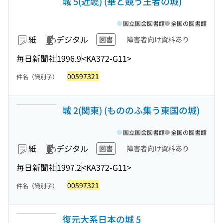
城 5(近畿) (華と競う王者の城)
国立国会図書館
全国の図書館
紙
デジタル
図書
障害者向け資料あり
毎日新聞社
1996.9
<KA372-G11>
00597321
件名（識別子）
城 2(関東) (もののふ集う東国の城)
国立国会図書館
全国の図書館
紙
デジタル
図書
障害者向け資料あり
毎日新聞社
1997.2
<KA372-G11>
00597321
件名（識別子）
復元大系日本の城 5