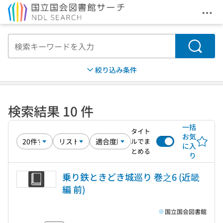
メニ
本文へ移動
検索
絞り込み条件
検索結果 10 件
一括
タイト
お気
ルでま
に入
とめる
り
乗り鉄ときどき城巡り 巻之6 (近畿
編 前)
国立国会図書館