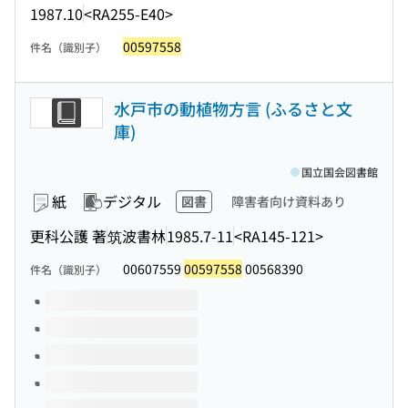
1987.10
<RA255-E40>
00597558
件名（識別子）
水戸市の動植物方言 (ふるさと文
庫)
国立国会図書館
紙
デジタル
図書
障害者向け資料あり
更科公護 著
筑波書林
1985.7-11
<RA145-121>
00607559
00597558
00568390
件名（識別子）
このタイトルの巻号