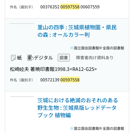
00376352
00597558
00607559
件名（識別子）
里山の四季 : 茨城県植物園・県民
の森 : オールカラー判
国立国会図書館
全国の図書館
紙
デジタル
図書
障害者向け資料あり
松崎睦夫 著
暁印書館
1998.3
<RA12-G25>
00572139
00597558
件名（識別子）
茨城における絶滅のおそれのある
野生生物 : 茨城県版レッドデータ
ブック 植物編
国立国会図書館
全国の図書館