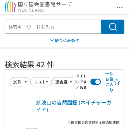
メニ
本文へ移動
検索
絞り込み条件
検索結果 42 件
一括
タイト
お気
ルでま
に入
とめる
り
筑波山の自然図鑑 (ネイチャーガ
イド)
国立国会図書館
全国の図書館