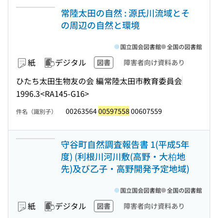
常陸太田の自然 : 源氏川流域とそ
の周辺の自然と環境
国立国会図書館
全国の図書館
紙
デジタル
図書
障害者向け資料あり
ひたち太田生物友の会 編
常陸太田市教育委員会
1996.3
<RA145-G16>
00263564
00597558
00607559
件名（識別子）
守谷町自然調査報告書 1(平成5年
度) (利根川河川敷(高野・大柏地
先)及び乙子・高野開発予定地域)
国立国会図書館
全国の図書館
紙
デジタル
図書
障害者向け資料あり