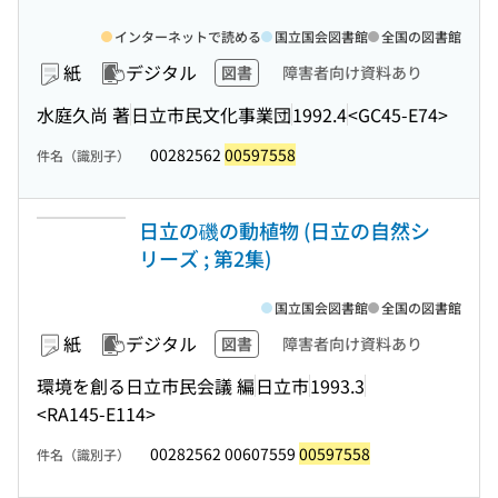
インターネットで読める
国立国会図書館
全国の図書館
紙
デジタル
図書
障害者向け資料あり
水庭久尚 著
日立市民文化事業団
1992.4
<GC45-E74>
00282562
00597558
件名（識別子）
日立の磯の動植物 (日立の自然シ
リーズ ; 第2集)
国立国会図書館
全国の図書館
紙
デジタル
図書
障害者向け資料あり
環境を創る日立市民会議 編
日立市
1993.3
<RA145-E114>
00282562 00607559
00597558
件名（識別子）