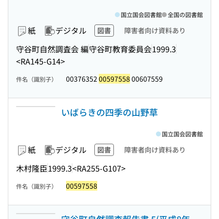
国立国会図書館
全国の図書館
紙
デジタル
図書
障害者向け資料あり
守谷町自然調査会 編
守谷町教育委員会
1999.3
<RA145-G14>
00376352
00597558
00607559
件名（識別子）
いばらきの四季の山野草
国立国会図書館
紙
デジタル
図書
障害者向け資料あり
木村隆臣
1999.3
<RA255-G107>
00597558
件名（識別子）