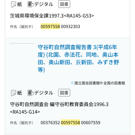
紙
デジタル
図書
茨城県環境保全課
1997.3
<RA145-G53>
00597558
00932303
件名（識別子）
守谷町自然調査報告書 3(平成6年
度) (北園、赤法花、同地、奥山本
田、奥山新田、辰新田、みずき野
等)
国立国会図書館
全国の図書館
紙
デジタル
図書
守谷町自然調査会 編
守谷町教育委員会
1996.3
<RA145-G14>
00376352
00597558
00607559
件名（識別子）