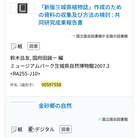
「新版茨城県植物誌」作成のため
の資料の収集及び方法の検討 : 共
同研究成果報告書
国立国会図書館
全国の図書館
紙
図書
鈴木昌友, 国府田誠一 編
ミュージアムパーク茨城県自然博物館
2007.3
<RA255-J10>
00597558
件名（識別子）
金砂郷の自然
国立国会図書館
紙
デジタル
図書