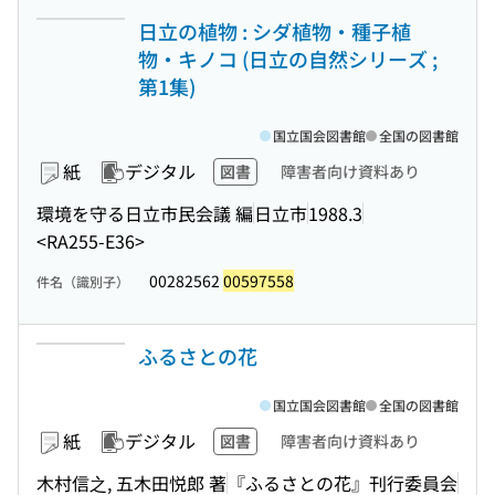
日立の植物 : シダ植物・種子植
物・キノコ (日立の自然シリーズ ;
第1集)
国立国会図書館
全国の図書館
紙
デジタル
図書
障害者向け資料あり
環境を守る日立市民会議 編
日立市
1988.3
<RA255-E36>
00282562
00597558
件名（識別子）
ふるさとの花
国立国会図書館
全国の図書館
紙
デジタル
図書
障害者向け資料あり
木村信之, 五木田悦郎 著
『ふるさとの花』刊行委員会