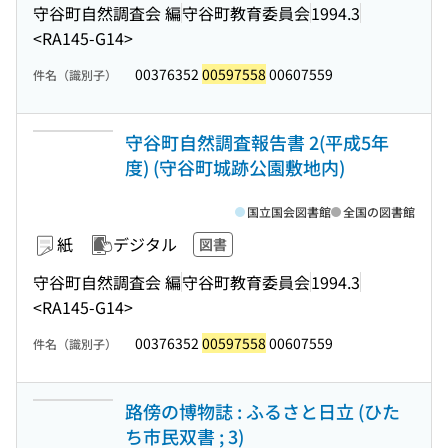
守谷町自然調査会 編
守谷町教育委員会
1994.3
<RA145-G14>
00376352
00597558
00607559
件名（識別子）
守谷町自然調査報告書 2(平成5年
度) (守谷町城跡公園敷地内)
国立国会図書館
全国の図書館
紙
デジタル
図書
守谷町自然調査会 編
守谷町教育委員会
1994.3
<RA145-G14>
00376352
00597558
00607559
件名（識別子）
路傍の博物誌 : ふるさと日立 (ひた
ち市民双書 ; 3)