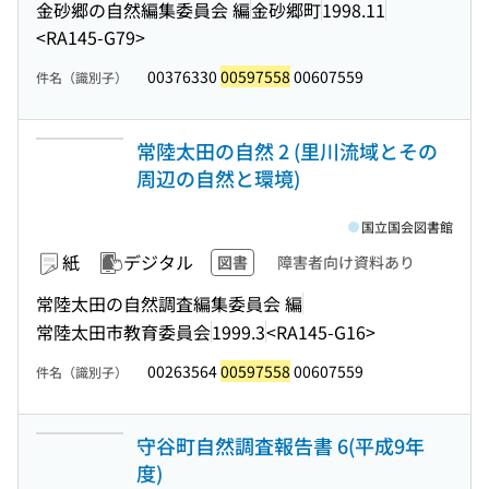
金砂郷の自然編集委員会 編
金砂郷町
1998.11
<RA145-G79>
00376330
00597558
00607559
件名（識別子）
常陸太田の自然 2 (里川流域とその
周辺の自然と環境)
国立国会図書館
紙
デジタル
図書
障害者向け資料あり
常陸太田の自然調査編集委員会 編
常陸太田市教育委員会
1999.3
<RA145-G16>
00263564
00597558
00607559
件名（識別子）
守谷町自然調査報告書 6(平成9年
度)