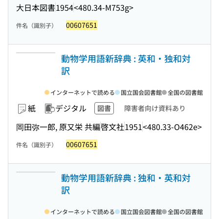
大日本図書
1954
<480.34-M753g>
00607651
件名（識別子）
動物学用語新辞典 : 英和・独和対
訳
インターネットで読める
国立国会図書館
全国の図書館
紙
デジタル
図書
障害者向け資料あり
岡田弥一郎, 原又栄 共編
啓文社
1951
<480.33-O462e>
00607651
件名（識別子）
動物学用語新辞典 : 独和・英和対
訳
インターネットで読める
国立国会図書館
全国の図書館