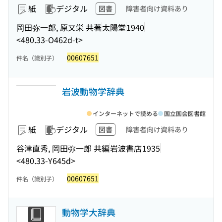
紙
デジタル
図書
障害者向け資料あり
岡田弥一郎, 原又栄 共著
太陽堂
1940
<480.33-O462d-t>
00607651
件名（識別子）
岩波動物学辞典
インターネットで読める
国立国会図書館
紙
デジタル
図書
障害者向け資料あり
谷津直秀, 岡田弥一郎 共編
岩波書店
1935
<480.33-Y645d>
00607651
件名（識別子）
動物学大辞典