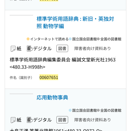
標準学術用語辞典 : 新旧・英独対
照 動物学編
インターネットで読める
国立国会図書館
全国の図書館
紙
デジタル
図書
障害者向け資料あり
標準学術用語辞典編集委員会 編
誠文堂新光社
1963
<480.33-H998h>
00607651
件名（識別子）
応用動物事典
国立国会図書館
全国の図書館
紙
デジタル
図書
障害者向け資料あり
大島正満 等著
北隆館
1961
<480.33-O972-O>