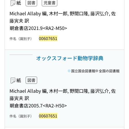
紙
図書
児童書
Michael Allaby 編, 木村一郎, 野間口隆, 藤沢弘介, 佐
藤寅夫 訳
朝倉書店
2021.9
<RA2-M50>
00607651
件名（識別子）
オックスフォード動物学辞典
国立国会図書館
全国の図書館
紙
図書
Michael Allaby 編, 木村一郎, 野間口隆, 藤沢弘介, 佐
藤寅夫 訳
朝倉書店
2005.7
<RA2-H50>
00607651
件名（識別子）