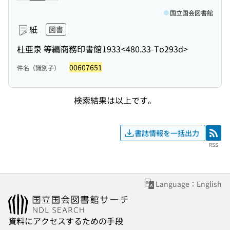
国立国会図書館
紙
図書
杜亜泉 等編
商務印書館
1933
<480.33-To293d>
00607651
件名（識別子）
検索結果は以上です。
書誌情報を一括出力
RSS
RSS
Language：English
資料にアクセスするための手段