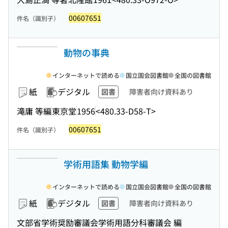
00607651
件名（識別子）
動物の事典
インターネットで読める
国立国会図書館
全国の図書館
紙
デジタル
図書
障害者向け資料あり
滝庸 等編
東京堂
1956
<480.33-D58-T>
00607651
件名（識別子）
学術用語集 動物学編
インターネットで読める
国立国会図書館
全国の図書館
紙
デジタル
図書
障害者向け資料あり
文部省学術奨励審議会学術用語分科審議会 編