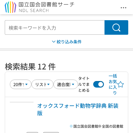
メニ
本文へ移動
検索
絞り込み条件
検索結果 12 件
一括
タイト
お気
ルでま
に入
とめる
り
オックスフォード動物学辞典 新装
版
国立国会図書館
全国の図書館