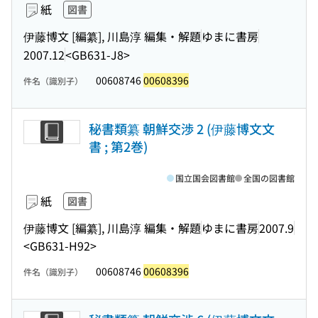
紙
図書
伊藤博文 [編纂], 川島淳 編集・解題
ゆまに書房
2007.12
<GB631-J8>
00608746
00608396
件名（識別子）
秘書類纂 朝鮮交渉 2 (伊藤博文文
書 ; 第2巻)
国立国会図書館
全国の図書館
紙
図書
伊藤博文 [編纂], 川島淳 編集・解題
ゆまに書房
2007.9
<GB631-H92>
00608746
00608396
件名（識別子）