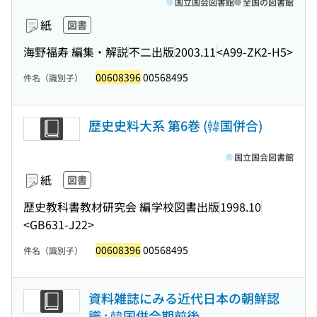
国立国会図書館
全国の図書館
紙
図書
海野福寿 編集・解説
不二出版
2003.11
<A99-ZK2-H5>
00608396
00568495
件名（識別子）
歴史史料大系 第6巻 (韓国併合)
国立国会図書館
紙
図書
歴史教科書教材研究会 編
学校図書出版
1998.10
<GB631-J22>
00608396
00568495
件名（識別子）
資料雑誌にみる近代日本の朝鮮認
識 : 韓国併合期前後