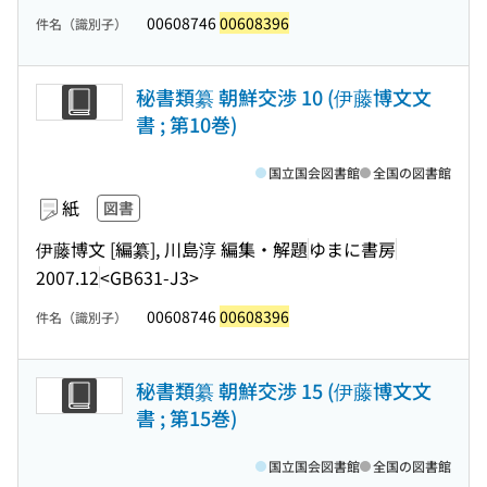
00608746
00608396
件名（識別子）
秘書類纂 朝鮮交渉 10 (伊藤博文文
書 ; 第10巻)
国立国会図書館
全国の図書館
紙
図書
伊藤博文 [編纂], 川島淳 編集・解題
ゆまに書房
2007.12
<GB631-J3>
00608746
00608396
件名（識別子）
秘書類纂 朝鮮交渉 15 (伊藤博文文
書 ; 第15巻)
国立国会図書館
全国の図書館