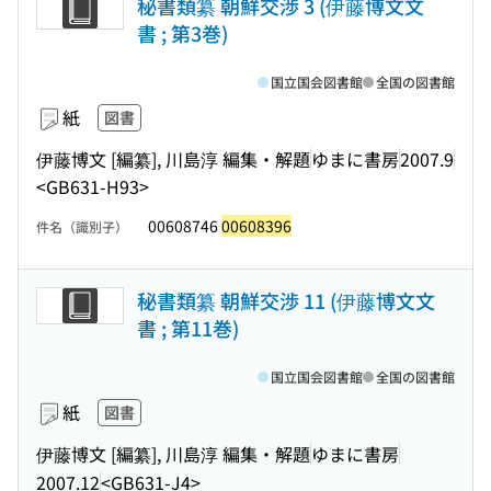
秘書類纂 朝鮮交渉 3 (伊藤博文文
書 ; 第3巻)
国立国会図書館
全国の図書館
紙
図書
伊藤博文 [編纂], 川島淳 編集・解題
ゆまに書房
2007.9
<GB631-H93>
00608746
00608396
件名（識別子）
秘書類纂 朝鮮交渉 11 (伊藤博文文
書 ; 第11巻)
国立国会図書館
全国の図書館
紙
図書
伊藤博文 [編纂], 川島淳 編集・解題
ゆまに書房
2007.12
<GB631-J4>