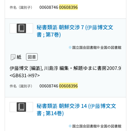
00608746
00608396
件名（識別子）
秘書類纂 朝鮮交渉 7 (伊藤博文文
書 ; 第7巻)
国立国会図書館
全国の図書館
紙
図書
伊藤博文 [編纂], 川島淳 編集・解題
ゆまに書房
2007.9
<GB631-H97>
00608746
00608396
件名（識別子）
秘書類纂 朝鮮交渉 14 (伊藤博文文
書 ; 第14巻)
国立国会図書館
全国の図書館