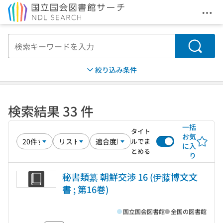
メニ
本文へ移動
検索
絞り込み条件
検索結果 33 件
一括
タイト
お気
ルでま
に入
とめる
り
秘書類纂 朝鮮交渉 16 (伊藤博文文
書 ; 第16巻)
国立国会図書館
全国の図書館