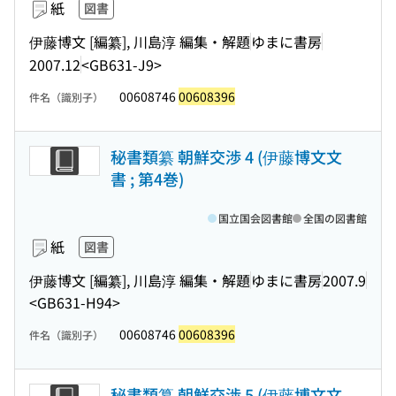
紙
図書
伊藤博文 [編纂], 川島淳 編集・解題
ゆまに書房
2007.12
<GB631-J9>
00608746
00608396
件名（識別子）
秘書類纂 朝鮮交渉 4 (伊藤博文文
書 ; 第4巻)
国立国会図書館
全国の図書館
紙
図書
伊藤博文 [編纂], 川島淳 編集・解題
ゆまに書房
2007.9
<GB631-H94>
00608746
00608396
件名（識別子）
秘書類纂 朝鮮交渉 5 (伊藤博文文