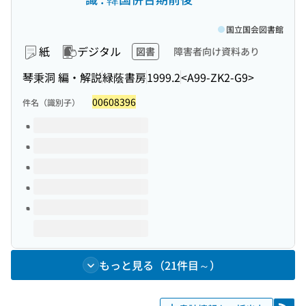
国立国会図書館
紙
デジタル
図書
障害者向け資料あり
琴秉洞 編・解説
緑蔭書房
1999.2
<A99-ZK2-G9>
00608396
件名（識別子）
このタイトルの巻号
もっと見る（21件目～）