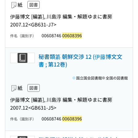
紙
図書
伊藤博文 [編纂], 川島淳 編集・解題
ゆまに書房
2007.12
<GB631-J7>
00608746
00608396
件名（識別子）
秘書類纂 朝鮮交渉 12 (伊藤博文文
書 ; 第12巻)
国立国会図書館
全国の図書館
紙
図書
伊藤博文 [編纂], 川島淳 編集・解題
ゆまに書房
2007.12
<GB631-J5>
00608746
00608396
件名（識別子）