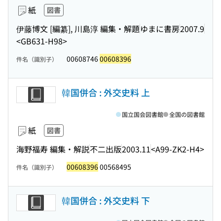
紙
図書
伊藤博文 [編纂], 川島淳 編集・解題
ゆまに書房
2007.9
<GB631-H98>
00608746
00608396
件名（識別子）
韓国併合 : 外交史料 上
国立国会図書館
全国の図書館
紙
図書
海野福寿 編集・解説
不二出版
2003.11
<A99-ZK2-H4>
00608396
00568495
件名（識別子）
韓国併合 : 外交史料 下