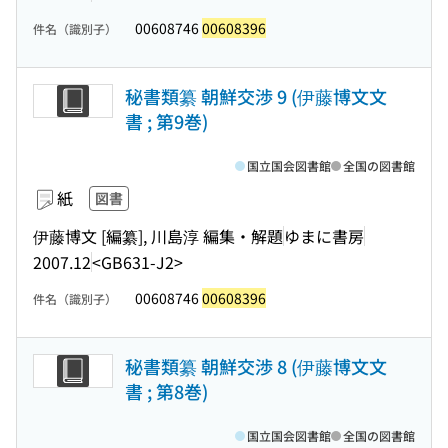
00608746
00608396
件名（識別子）
秘書類纂 朝鮮交渉 9 (伊藤博文文
書 ; 第9巻)
国立国会図書館
全国の図書館
紙
図書
伊藤博文 [編纂], 川島淳 編集・解題
ゆまに書房
2007.12
<GB631-J2>
00608746
00608396
件名（識別子）
秘書類纂 朝鮮交渉 8 (伊藤博文文
書 ; 第8巻)
国立国会図書館
全国の図書館