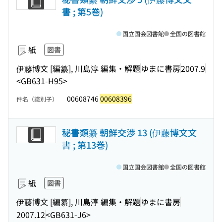
書 ; 第5巻)
国立国会図書館
全国の図書館
紙
図書
伊藤博文 [編纂], 川島淳 編集・解題
ゆまに書房
2007.9
<GB631-H95>
00608746
00608396
件名（識別子）
秘書類纂 朝鮮交渉 13 (伊藤博文文
書 ; 第13巻)
国立国会図書館
全国の図書館
紙
図書
伊藤博文 [編纂], 川島淳 編集・解題
ゆまに書房
2007.12
<GB631-J6>