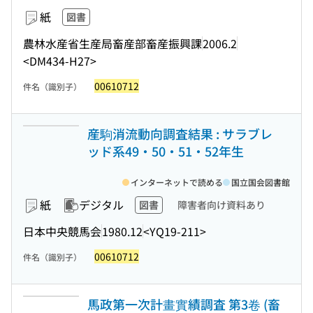
紙
図書
農林水産省生産局畜産部畜産振興課
2006.2
<DM434-H27>
00610712
件名（識別子）
産駒消流動向調査結果 : サラブレ
ッド系49・50・51・52年生
インターネットで読める
国立国会図書館
紙
デジタル
図書
障害者向け資料あり
日本中央競馬会
1980.12
<YQ19-211>
00610712
件名（識別子）
馬政第一次計畫實績調査 第3卷 (畜