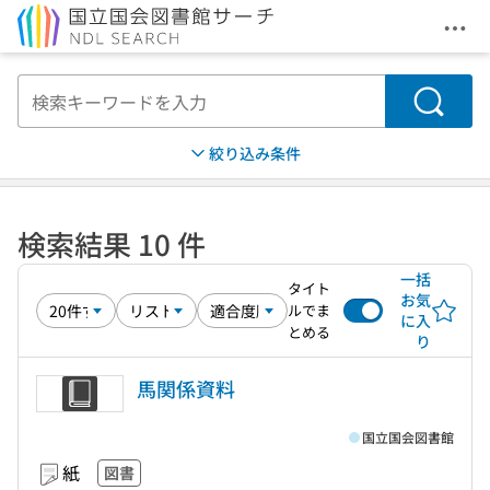
メニ
本文へ移動
検索
絞り込み条件
検索結果 10 件
一括
タイト
お気
ルでま
に入
とめる
り
馬関係資料
国立国会図書館
紙
図書