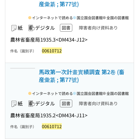
産彙纂 ; 第77號)
インターネットで読める
国立国会図書館
全国の図書館
紙
デジタル
図書
障害者向け資料あり
農林省畜産局
1935.3
<DM434-J12>
00610712
件名（識別子）
馬政第一次計畫實績調査 第2卷 (畜
産彙纂 ; 第77號)
インターネットで読める
国立国会図書館
全国の図書館
紙
デジタル
図書
障害者向け資料あり
農林省畜産局
1935.2
<DM434-J11>
00610712
件名（識別子）