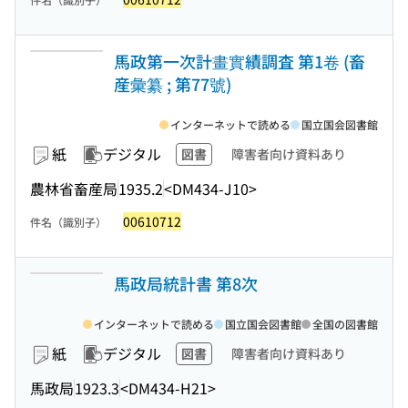
馬政第一次計畫實績調査 第1卷 (畜
産彙纂 ; 第77號)
インターネットで読める
国立国会図書館
紙
デジタル
図書
障害者向け資料あり
農林省畜産局
1935.2
<DM434-J10>
00610712
件名（識別子）
馬政局統計書 第8次
インターネットで読める
国立国会図書館
全国の図書館
紙
デジタル
図書
障害者向け資料あり
馬政局
1923.3
<DM434-H21>