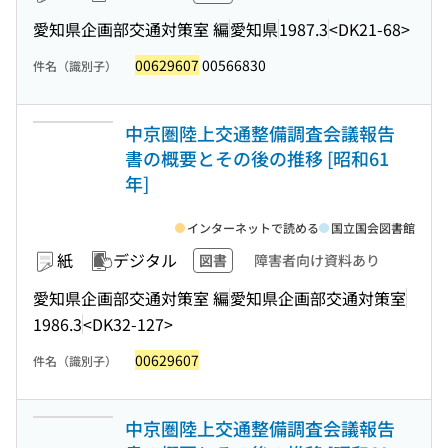
愛知県企画部交通対策室 編
愛知県
1987.3
<DK21-68>
00629607
00566830
件名（識別子）
中京圏陸上交通整備調査会議報告
書の概要とその後の推移 [昭和61
年]
インターネットで読める
国立国会図書館
紙
デジタル
図書
障害者向け資料あり
愛知県企画部交通対策室 編
愛知県企画部交通対策室
1986.3
<DK32-127>
00629607
件名（識別子）
中京圏陸上交通整備調査会議報告