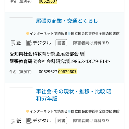
00629607
件名（識別子）
尾張の商業・交通とくらし
インターネットで読める
国立国会図書館
全国の図書館
紙
デジタル
図書
障害者向け資料あり
愛知県社会科教育研究会尾張部会 編
尾張教育研究会社会科研究部
1986.3
<DC79-E14>
00629627
00629607
件名（識別子）
車社会-その現状・推移・比較 昭
和57年版
インターネットで読める
国立国会図書館
全国の図書館
紙
デジタル
図書
障害者向け資料あり