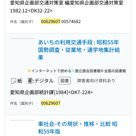
愛知県企画部交通対策室 編
愛知県企画部交通対策室
1982.12
<DK32-22>
00629607
00574682
件名（識別子）
あいちの利用交通手段 : 昭和55年
国勢調査・従業地・通学地集計結
果
インターネットで読める
国立国会図書館
全国の図書館
紙
デジタル
図書
障害者向け資料あり
愛知県企画部統計課
[1984]
<DK7-224>
00629607
件名（識別子）
車社会-その現状・推移・比較 昭
和59年版