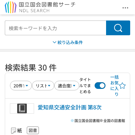
メニ
本文へ移動
検索
絞り込み条件
検索結果 30 件
一括
タイト
お気
ルでま
に入
とめる
り
愛知県交通安全計画 第8次
国立国会図書館
全国の図書館
紙
図書