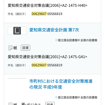
愛知県交通安全対策会議
[2006]
<AZ-1475-H40>
00629607
00566819
件名（識別子）
愛知県交通安全計画 第7次
国立国会図書館
全国の図書館
紙
図書
愛知県交通安全対策会議
[2001]
<AZ-1475-G41>
00629607
00566819
件名（識別子）
市町村における交通安全対策推進
の現況 平成9年度
国立国会図書館
全国の図書館
紙
デジタル
図書