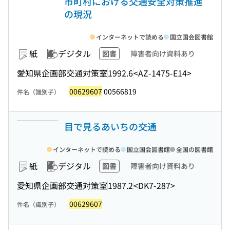
市町村における交通安全対策推進
の現況
インターネットで読める
国立国会図書館
紙
デジタル
図書
障害者向け資料あり
愛知県企画部交通対策室
1992.6
<AZ-1475-E14>
00629607
00566819
件名（識別子）
目で見るあいちの交通
インターネットで読める
国立国会図書館
全国の図書館
紙
デジタル
図書
障害者向け資料あり
愛知県企画部交通対策室
1987.2
<DK7-287>
00629607
件名（識別子）