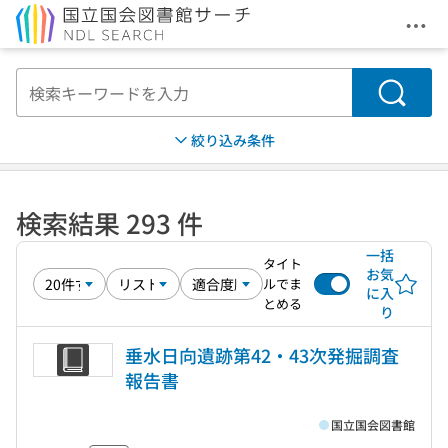
メニ
本文へ移動
検索
絞り込み条件
検索結果 293 件
一括
タイト
お気
ルでま
に入
とめる
り
垂水日向遺跡第42・43次発掘調査
報告書
国立国会図書館