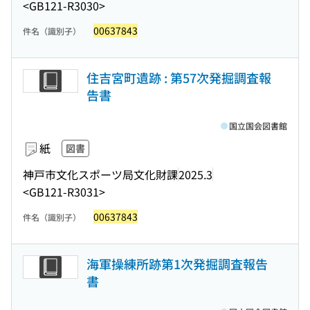
<GB121-R3030>
00637843
件名（識別子）
住吉宮町遺跡 : 第57次発掘調査報
告書
国立国会図書館
紙
図書
神戸市文化スポーツ局文化財課
2025.3
<GB121-R3031>
00637843
件名（識別子）
海軍操練所跡第1次発掘調査報告
書