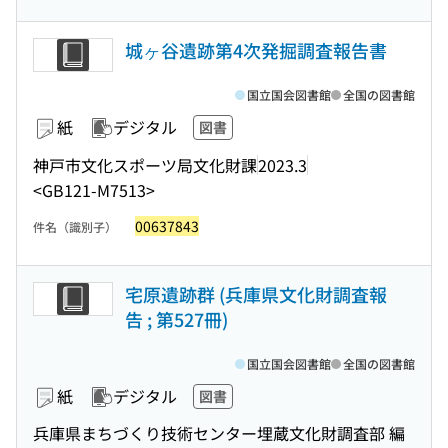
城ヶ谷遺跡第4次発掘調査報告書
国立国会図書館
全国の図書館
紙
デジタル
図書
神戸市文化スポーツ局文化財課
2023.3
<GB121-M7513>
00637843
件名（識別子）
宅原遺跡群 (兵庫県文化財調査報
告 ; 第527冊)
国立国会図書館
全国の図書館
紙
デジタル
図書
兵庫県まちづくり技術センター埋蔵文化財調査部 編