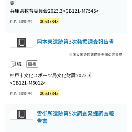
集
兵庫県教育委員会
2023.3
<GB121-M7545>
00637843
件名（識別子）
岡本東遺跡第3次発掘調査報告書
国立国会図書館
全国の図書館
紙
図書
神戸市文化スポーツ局文化財課
2022.3
<GB121-M6012>
00637843
件名（識別子）
雪御所遺跡第5次調査発掘調査報
告書