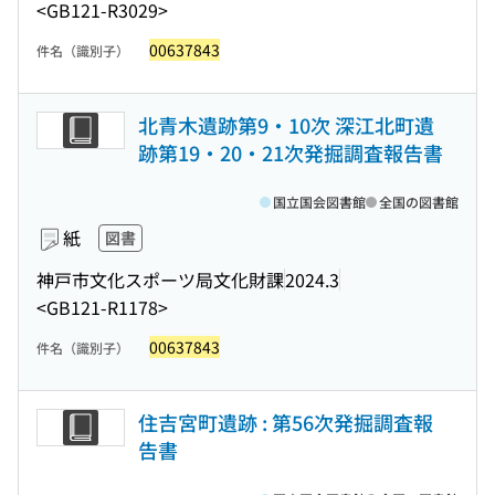
<GB121-R3029>
00637843
件名（識別子）
北青木遺跡第9・10次 深江北町遺
跡第19・20・21次発掘調査報告書
国立国会図書館
全国の図書館
紙
図書
神戸市文化スポーツ局文化財課
2024.3
<GB121-R1178>
00637843
件名（識別子）
住吉宮町遺跡 : 第56次発掘調査報
告書