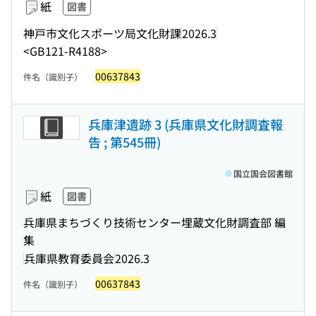
紙
図書
神戸市文化スポーツ局文化財課
2026.3
<GB121-R4188>
00637843
件名（識別子）
兵庫津遺跡 3 (兵庫県文化財調査報
告 ; 第545冊)
国立国会図書館
紙
図書
兵庫県まちづくり技術センター埋蔵文化財調査部 編
集
兵庫県教育委員会
2026.3
00637843
件名（識別子）