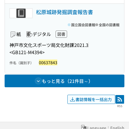
松原城跡発掘調査報告書
国立国会図書館
全国の図書館
紙
デジタル
図書
神戸市文化スポーツ局文化財課
2021.3
<GB121-M4394>
00637843
件名（識別子）
もっと見る（21件目～）
書誌情報を一括出力
RSS
RSS
Language：English