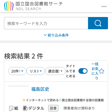
メニ
本文へ移動
検索
絞り込み条件
検索結果 2 件
一括
タイト
お気
ルでま
に入
とめる
り
福島区史
インターネットで読める
国立国会図書館
全国の図書館
紙
デジタル
図書
障害者向け資料あり