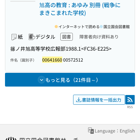
旭高の教育 : あゆみ 別冊 (戦争に
まきこまれた学校)
インターネットで読める
国立国会図書館
紙
デジタル
図書
障害者向け資料あり
篠ノ井旭高等学校広報部
1988.1
<FC36-E225>
00641660
00572512
件名（識別子）
もっと見る（21件目～）
書誌情報を一括出力
RSS
RSS
Language：English