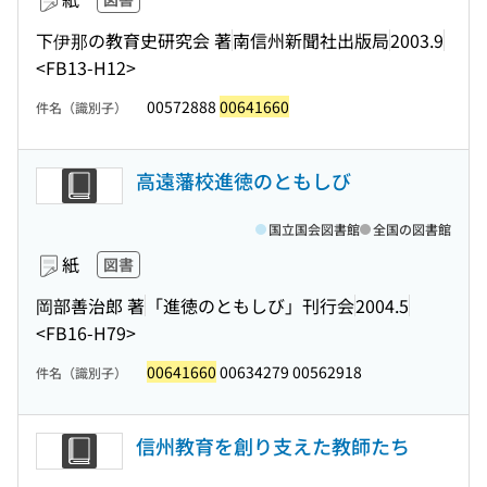
下伊那の教育史研究会 著
南信州新聞社出版局
2003.9
<FB13-H12>
00572888
00641660
件名（識別子）
高遠藩校進徳のともしび
国立国会図書館
全国の図書館
紙
図書
岡部善治郎 著
「進徳のともしび」刊行会
2004.5
<FB16-H79>
00641660
00634279 00562918
件名（識別子）
信州教育を創り支えた教師たち