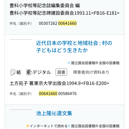
豊科小学校等記念誌編集委員会 編
豊科小学校等記念碑建設委員会
1993.11
<FB16-E181>
00307262
00641660
件名（識別子）
近代日本の学校と地域社会 : 村の
子どもはどう生きたか
国立国会図書館
全国の図書館
紙
デジタル
図書
障害者向け資料あり
土方苑子 著
東京大学出版会
1994.9
<FB16-E200>
00641660
00586476
件名（識別子）
池上隆祐遺文集
インターネットで読める
国立国会図書館
全国の図書館