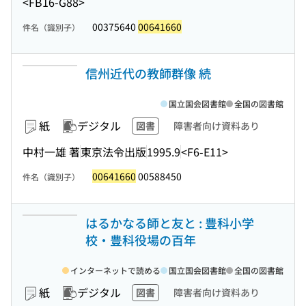
<FB16-G88>
00375640
00641660
件名（識別子）
信州近代の教師群像 続
国立国会図書館
全国の図書館
紙
デジタル
図書
障害者向け資料あり
中村一雄 著
東京法令出版
1995.9
<F6-E11>
00641660
00588450
件名（識別子）
はるかなる師と友と : 豊科小学
校・豊科役場の百年
インターネットで読める
国立国会図書館
全国の図書館
紙
デジタル
図書
障害者向け資料あり