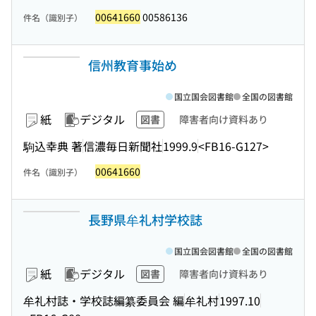
00641660
00586136
件名（識別子）
信州教育事始め
国立国会図書館
全国の図書館
紙
デジタル
図書
障害者向け資料あり
駒込幸典 著
信濃毎日新聞社
1999.9
<FB16-G127>
00641660
件名（識別子）
長野県牟礼村学校誌
国立国会図書館
全国の図書館
紙
デジタル
図書
障害者向け資料あり
牟礼村誌・学校誌編纂委員会 編
牟礼村
1997.10