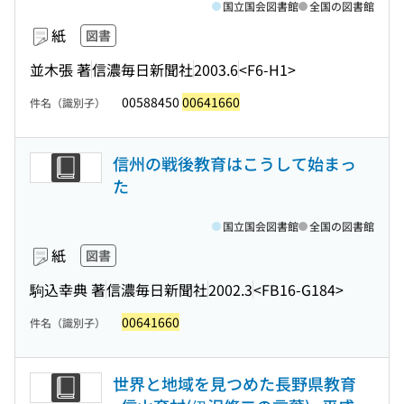
国立国会図書館
全国の図書館
紙
図書
並木張 著
信濃毎日新聞社
2003.6
<F6-H1>
00588450
00641660
件名（識別子）
信州の戦後教育はこうして始まっ
た
国立国会図書館
全国の図書館
紙
図書
駒込幸典 著
信濃毎日新聞社
2002.3
<FB16-G184>
00641660
件名（識別子）
世界と地域を見つめた長野県教育