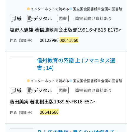
インターネットで読める
国立国会図書館
全国の図書館
紙
デジタル
図書
障害者向け資料あり
塩野入忠雄 著
信濃教育会出版部
1991.6
<FB16-E179>
00122980
00641660
件名（識別子）
信州教育の系譜 上 (フマニタス選
書 ; 14)
インターネットで読める
国立国会図書館
全国の図書館
紙
デジタル
図書
障害者向け資料あり
藤田美実 著
北樹出版
1989.5
<FB16-E57>
00641660
件名（識別子）