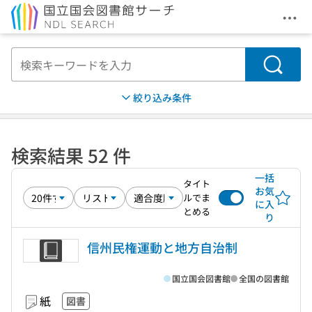
メニ
本文へ移動
検索
絞り込み条件
検索結果 52 件
一括
タイト
お気
ルでま
に入
とめる
り
信州民権運動と地方自治制
国立国会図書館
全国の図書館
紙
図書