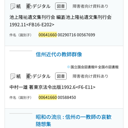
紙
デジタル
図書
障害者向け資料あり
池上隆祐遺文集刊行会 編纂
池上隆祐遺文集刊行会
1992.11
<FB16-E202>
00641660
00290716 00567699
件名（識別子）
信州近代の教師群像
国立国会図書館
全国の図書館
紙
デジタル
図書
障害者向け資料あり
中村一雄 著
東京法令出版
1992.6
<F6-E11>
00641660
00588450
件名（識別子）
昭和の流痕 : 信州の一教師の哀歓
随想集