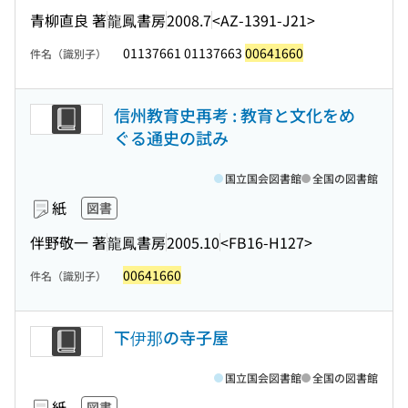
青柳直良 著
龍鳳書房
2008.7
<AZ-1391-J21>
01137661 01137663
00641660
件名（識別子）
信州教育史再考 : 教育と文化をめ
ぐる通史の試み
国立国会図書館
全国の図書館
紙
図書
伴野敬一 著
龍鳳書房
2005.10
<FB16-H127>
00641660
件名（識別子）
下伊那の寺子屋
国立国会図書館
全国の図書館
紙
図書