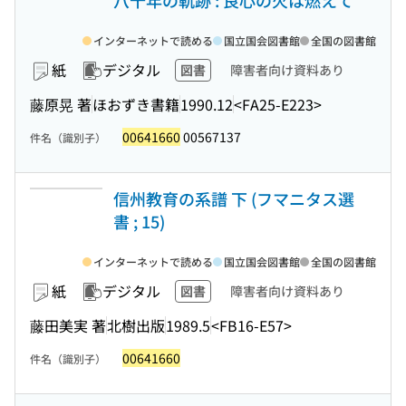
八十年の軌跡 : 良心の火は燃えて
インターネットで読める
国立国会図書館
全国の図書館
紙
デジタル
図書
障害者向け資料あり
藤原晃 著
ほおずき書籍
1990.12
<FA25-E223>
00641660
00567137
件名（識別子）
信州教育の系譜 下 (フマニタス選
書 ; 15)
インターネットで読める
国立国会図書館
全国の図書館
紙
デジタル
図書
障害者向け資料あり
藤田美実 著
北樹出版
1989.5
<FB16-E57>
00641660
件名（識別子）