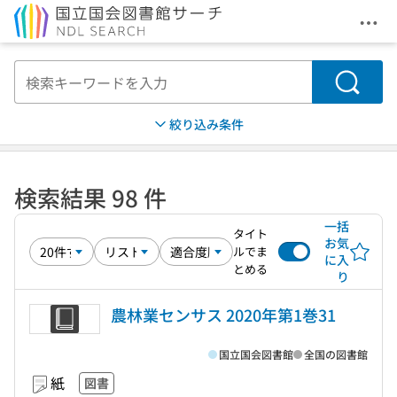
メニ
本文へ移動
検索
絞り込み条件
検索結果 98 件
一括
タイト
お気
ルでま
に入
とめる
り
農林業センサス 2020年第1巻31
国立国会図書館
全国の図書館
紙
図書