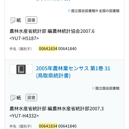
国立国会図書館
全国の図書館
紙
図書
農林水産省統計部 編
農林統計協会
2007.6
<YU7-H5187>
00641834
00641840
件名（識別子）
2005年農林業センサス 第1巻 31
(鳥取県統計書)
国立国会図書館
紙
図書
農林水産省統計部 編
農林水産省統計部
2007.3
<YU7-H4332>
00641834
00641840
件名（識別子）