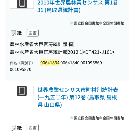
2010年世界農林業センサス 第1巻
31 (鳥取県統計書)
国立国会図書館
全国の図書館
紙
図書
農林水産省大臣官房統計部 編
農林水産省大臣官房統計部
2012.1
<DT421-J161>
00641834
00641840 001095869
件名（識別子）
001095870
世界農業センサス市町村別統計表
(一九五〇年) 第12巻 (鳥取県 島根
県 山口県)
国立国会図書館
全国の図書館
紙
図書