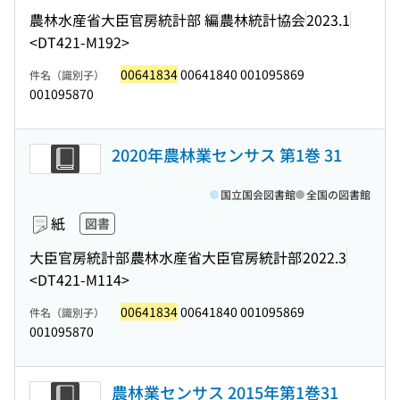
農林水産省大臣官房統計部 編
農林統計協会
2023.1
<DT421-M192>
00641834
00641840 001095869
件名（識別子）
001095870
2020年農林業センサス 第1巻 31
国立国会図書館
全国の図書館
紙
図書
大臣官房統計部
農林水産省大臣官房統計部
2022.3
<DT421-M114>
00641834
00641840 001095869
件名（識別子）
001095870
農林業センサス 2015年第1巻31