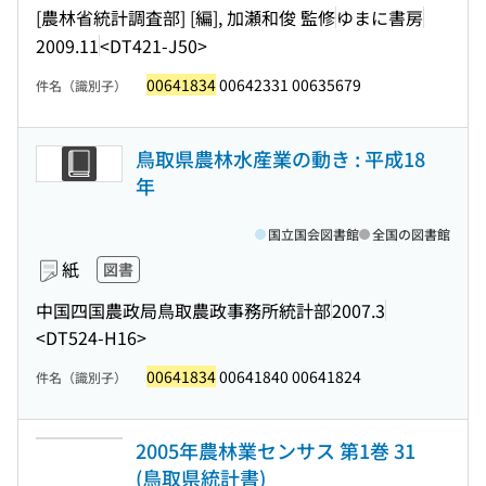
[農林省統計調査部] [編], 加瀬和俊 監修
ゆまに書房
2009.11
<DT421-J50>
00641834
00642331 00635679
件名（識別子）
鳥取県農林水産業の動き : 平成18
年
国立国会図書館
全国の図書館
紙
図書
中国四国農政局鳥取農政事務所統計部
2007.3
<DT524-H16>
00641834
00641840 00641824
件名（識別子）
2005年農林業センサス 第1巻 31
(鳥取県統計書)