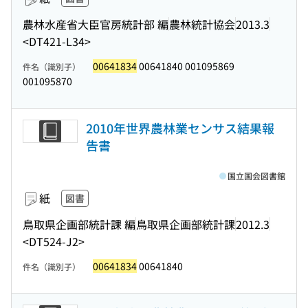
農林水産省大臣官房統計部 編
農林統計協会
2013.3
<DT421-L34>
00641834
00641840 001095869
件名（識別子）
001095870
2010年世界農林業センサス結果報
告書
国立国会図書館
紙
図書
鳥取県企画部統計課 編
鳥取県企画部統計課
2012.3
<DT524-J2>
00641834
00641840
件名（識別子）