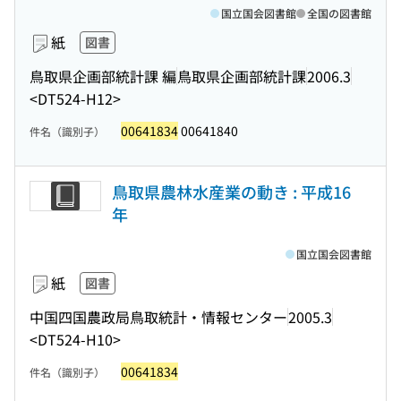
国立国会図書館
全国の図書館
紙
図書
鳥取県企画部統計課 編
鳥取県企画部統計課
2006.3
<DT524-H12>
00641834
00641840
件名（識別子）
鳥取県農林水産業の動き : 平成16
年
国立国会図書館
紙
図書
中国四国農政局鳥取統計・情報センター
2005.3
<DT524-H10>
00641834
件名（識別子）