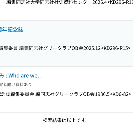
ー 編集
同志社大学同志社社史資料センター
2026.4
<KD296-R1
周年記念誌
編集委員 編集
同志社グリークラブOB会
2025.12
<KD296-R15>
Who are we…
害者向け資料あり
記念誌編集委員会 編
同志社グリークラブOB会
1986.5
<KD6-82>
検索結果は以上です。