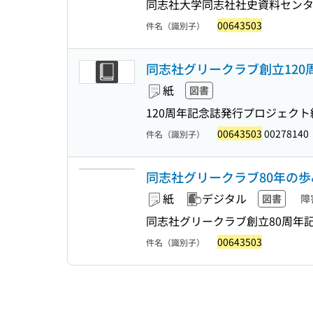
同志社大学同志社社史資料センタ
00643503
件名（識別子）
同志社グリークラブ創立120
紙
図書
120周年記念誌発行プロジェクト
00643503
00278140
件名（識別子）
同志社グリークラブ80年の歩み : 
紙
デジタル
図書
障
同志社グリークラブ創立80周年
00643503
件名（識別子）