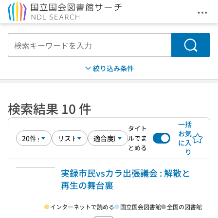
メニ
本文へ移動
検索
絞り込み条件
検索結果 10 件
一括
タイト
お気
ルでま
に入
とめる
り
実録市民vsカラ出張議会 : 解散と
再生の舞台裏
インターネットで読める
国立国会図書館
全国の図書館