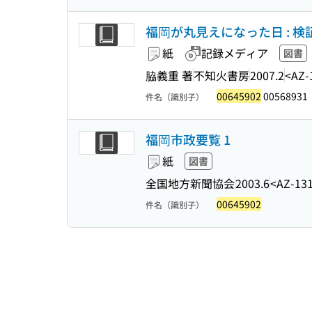
福岡が丸見えになった日 : 
紙
記録メディア
図書
脇義重 著
不知火書房
2007.2
<AZ-
00645902
00568931
件名（識別子）
福岡市政要覧 1
紙
図書
全国地方新聞協会
2003.6
<AZ-13
00645902
件名（識別子）