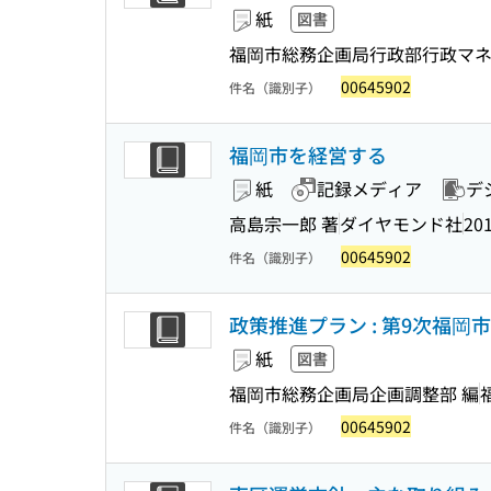
紙
図書
福岡市総務企画局行政部行政マ
00645902
件名（識別子）
福岡市を経営する
紙
記録メディア
デ
高島宗一郎 著
ダイヤモンド社
201
00645902
件名（識別子）
政策推進プラン : 第9次福岡
紙
図書
福岡市総務企画局企画調整部 編
00645902
件名（識別子）