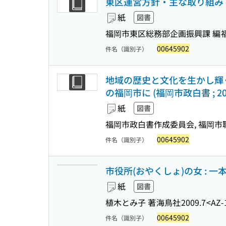
東区運営方針・主な取り組み 
紙
図書
福岡市東区総務部企画振興課 編
00645902
件名（識別子）
地域の歴史と文化を生かし輝
の福岡市に (福岡市政白書 ; 20
紙
図書
福岡市政白書作成委員会, 福岡市
00645902
件名（識別子）
市役所(おやくしょ)の女 :
紙
図書
植木とみ子 著
海鳥社
2009.7
<AZ-
00645902
件名（識別子）