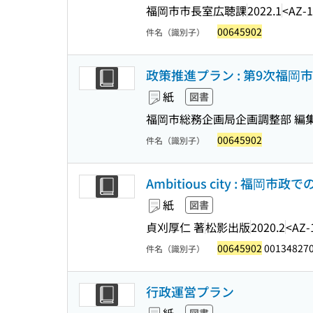
福岡市市長室広聴課
2022.1
<AZ-
00645902
件名（識別子）
政策推進プラン : 第9次福岡
紙
図書
福岡市総務企画局企画調整部 編
00645902
件名（識別子）
Ambitious city : 福岡市政で
紙
図書
貞刈厚仁 著
松影出版
2020.2
<AZ-
00645902
00134827
件名（識別子）
行政運営プラン