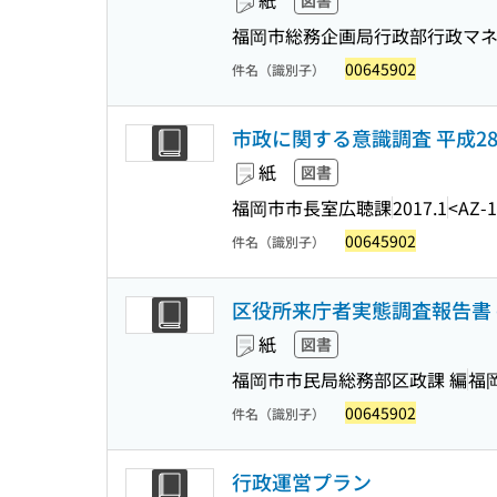
紙
図書
福岡市総務企画局行政部行政マネ
00645902
件名（識別子）
市政に関する意識調査 平成2
紙
図書
福岡市市長室広聴課
2017.1
<AZ-1
00645902
件名（識別子）
区役所来庁者実態調査報告書 
紙
図書
福岡市市民局総務部区政課 編
福
00645902
件名（識別子）
行政運営プラン