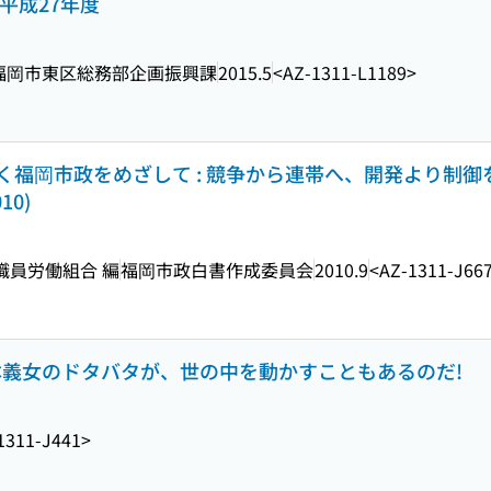
平成27年度
福岡市東区総務部企画振興課
2015.5
<AZ-1311-L1189>
く福岡市政をめざして : 競争から連帯へ、開発より制御
10)
職員労働組合 編
福岡市政白書作成委員会
2010.9
<AZ-1311-J66
 一本義女のドタバタが、世の中を動かすこともあるのだ!
1311-J441>