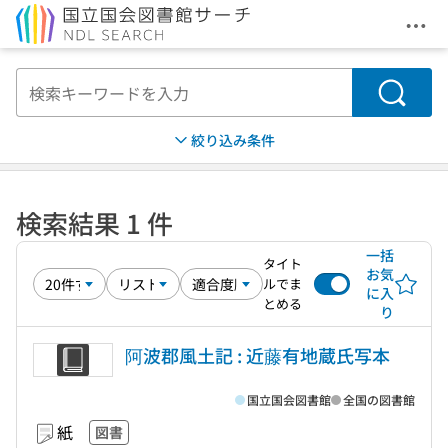
メニ
本文へ移動
検索
絞り込み条件
検索結果 1 件
一括
タイト
お気
ルでま
に入
とめる
り
阿波郡風土記 : 近藤有地蔵氏写本
国立国会図書館
全国の図書館
紙
図書