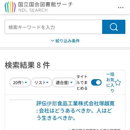
メニ
本文へ移動
検索
絞り込み条件
検索結果 8 件
一括
タイト
お気
ルでま
に入
とめる
り
評伝伊那食品工業株式会社塚越寛
: 会社はどうあるべきか。人はど
う生きるべきか。