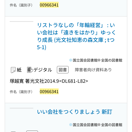
00966341
件名（識別子）
リストラなしの「年輪経営」 : い
い会社は「遠きをはかり」ゆっく
り成長 (光文社知恵の森文庫 ; tつ
5-1)
国立国会図書館
全国の図書館
紙
デジタル
図書
障害者向け資料あり
塚越寛 著
光文社
2014.9
<DL681-L82>
00966341
件名（識別子）
いい会社をつくりましょう 新訂
国立国会図書館
全国の図書館