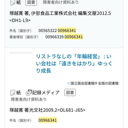
紙
図書
障害者向け資料あり
塚越寛 著, 伊那食品工業株式会社 編集
文屋
2012.5
<DH1-L9>
00565322
00966341
件名（識別子）
00966339
00966341
著者標目（識別子）
リストラなしの「年輪経営」 : い
い会社は「遠きをはかり」ゆっく
り成長
国立国会図書館
全国の図書館
紙
記録メディア
図書
障害者向け資料あり
塚越寛 著
光文社
2009.2
<DL681-J65>
00966341
件名（識別子）