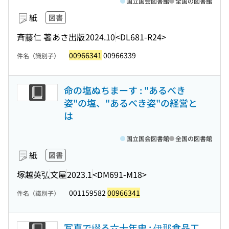
国立国会図書館
全国の図書館
紙
図書
斉藤仁 著
あさ出版
2024.10
<DL681-R24>
00966341
00966339
件名（識別子）
命の塩ぬちまーす : "あるべき
姿"の塩、"あるべき姿"の経営と
は
国立国会図書館
全国の図書館
紙
図書
塚越英弘
文屋
2023.1
<DM691-M18>
001159582
00966341
件名（識別子）
写真で綴る六十年史 : 伊那食品工