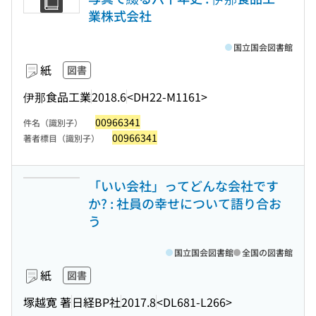
業株式会社
国立国会図書館
紙
図書
伊那食品工業
2018.6
<DH22-M1161>
00966341
件名（識別子）
00966341
著者標目（識別子）
「いい会社」ってどんな会社です
か? : 社員の幸せについて語り合お
う
国立国会図書館
全国の図書館
紙
図書
塚越寛 著
日経BP社
2017.8
<DL681-L266>