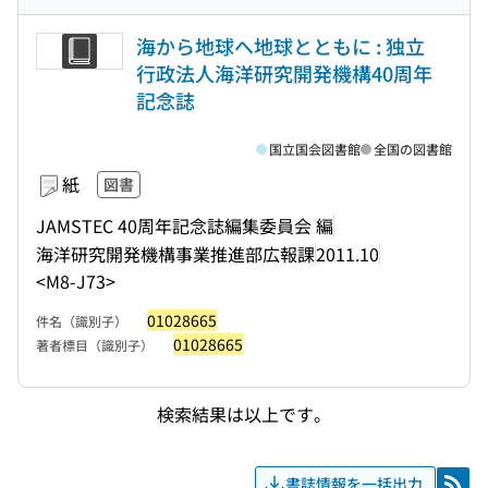
海から地球へ地球とともに : 独立
行政法人海洋研究開発機構40周年
記念誌
国立国会図書館
全国の図書館
紙
図書
JAMSTEC 40周年記念誌編集委員会 編
海洋研究開発機構事業推進部広報課
2011.10
<M8-J73>
01028665
件名（識別子）
01028665
著者標目（識別子）
検索結果は以上です。
書誌情報を一括出力