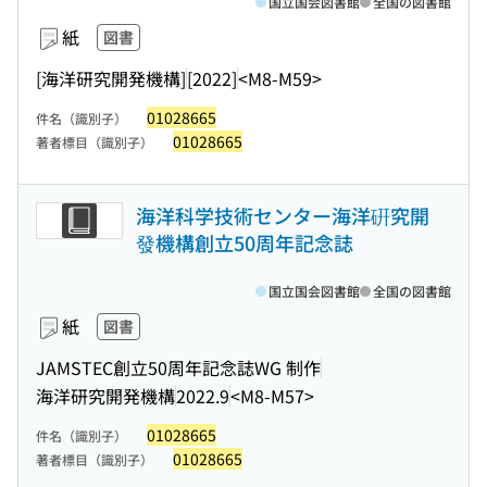
国立国会図書館
全国の図書館
紙
図書
[海洋研究開発機構]
[2022]
<M8-M59>
01028665
件名（識別子）
01028665
著者標目（識別子）
海洋科学技術センター海洋硏究開
發機構創立50周年記念誌
国立国会図書館
全国の図書館
紙
図書
JAMSTEC創立50周年記念誌WG 制作
海洋研究開発機構
2022.9
<M8-M57>
01028665
件名（識別子）
01028665
著者標目（識別子）