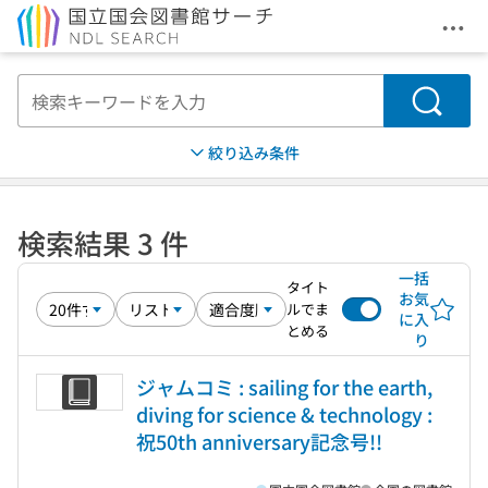
メニ
本文へ移動
検索
絞り込み条件
検索結果 3 件
一括
タイト
お気
ルでま
に入
とめる
り
ジャムコミ : sailing for the earth,
diving for science & technology :
祝50th anniversary記念号!!