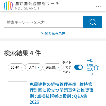
メニ
本文へ移動
検索
絞り込み条件
検索結果 4 件
一括
タイト
お気
ルでま
に入
とめる
り
免震建物の維持管理基準 : 維持管
理計画に役立つ問題事例と推奨事
例 : 点検技術者の役割 : Q&A集
2026