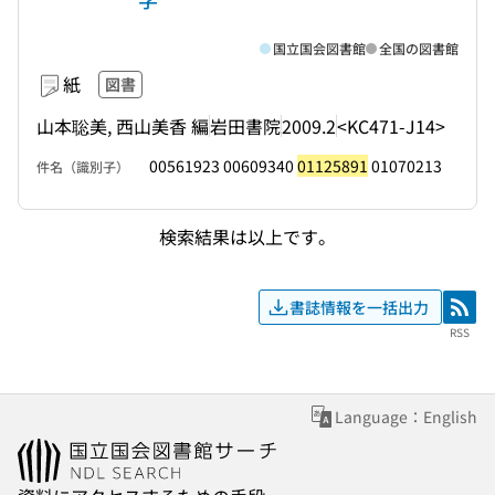
国立国会図書館
全国の図書館
紙
図書
山本聡美, 西山美香 編
岩田書院
2009.2
<KC471-J14>
00561923 00609340
01125891
01070213
件名（識別子）
検索結果は以上です。
書誌情報を一括出力
RSS
RSS
Language：English