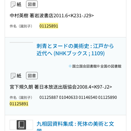
紙
図書
中村英樹 著
岩波書店
2011.6
<K231-J29>
01125891
件名（識別子）
刺青とヌードの美術史 : 江戸から
近代へ (NHKブックス ; 1109)
国立国会図書館
全国の図書館
紙
図書
宮下規久朗 著
日本放送出版協会
2008.4
<K97-J2>
01125887 01040633 01146540 01125890
件名（識別子）
01125891
九相図資料集成 : 死体の美術と文
学