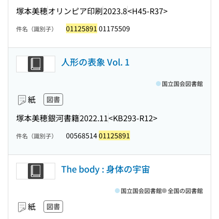
塚本美穂
オリンピア印刷
2023.8
<H45-R37>
01125891
01175509
件名（識別子）
人形の表象 Vol. 1
国立国会図書館
紙
図書
塚本美穂
銀河書籍
2022.11
<KB293-R12>
00568514
01125891
件名（識別子）
The body : 身体の宇宙
国立国会図書館
全国の図書館
紙
図書