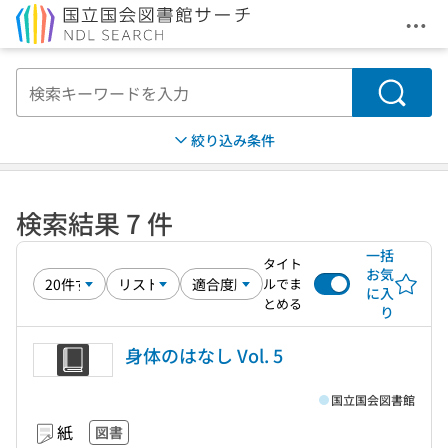
メニ
本文へ移動
検索
絞り込み条件
検索結果 7 件
一括
タイト
お気
ルでま
に入
とめる
り
身体のはなし Vol. 5
国立国会図書館
紙
図書