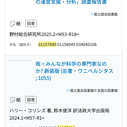
の運営支援・分析」調査報告書
国立国会図書館
紙
図書
野村総合研究所
2025.2
<M53-R18>
01157690
01156045 034040106
件名（識別子）
我々みんなが科学の専門家なの
か? 新装版 (叢書・ウニベルシタス
; 1055)
国立国会図書館
全国の図書館
紙
図書
ハリー・コリンズ 著, 鈴木俊洋 訳
法政大学出版局
2024.1
<M57-R1>