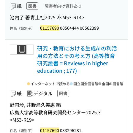
紙
図書
障害者向け資料あり
池内了 著
青土社
2025.2
<M53-R14>
01157690
00564444 00562399
件名（識別子）
研究・教育における生成AIの利活
用の方法とその考え方 (高等教育
研究叢書 = Reviews in higher
education ; 177)
インターネットで読める
国立国会図書館
全国の図書館
紙
デジタル
図書
野内玲, 井野瀬久美惠 編
広島大学高等教育研究開発センター
2025.3
<M53-R19>
01157690
033296281
件名（識別子）