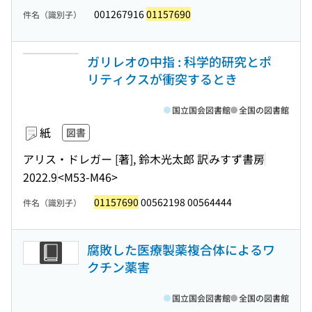
001267916
01157690
件名（識別子）
ガリレオの中指 : 科学的研究とポ
リティクスが衝突するとき
国立国会図書館
全国の図書館
紙
図書
アリス・ドレガー [著], 鈴木光太郎 訳
みすず書房
2022.9
<M53-M46>
01157690
00562198 00564444
件名（識別子）
腐敗した医療製薬複合体によるワ
クチン薬害
国立国会図書館
全国の図書館