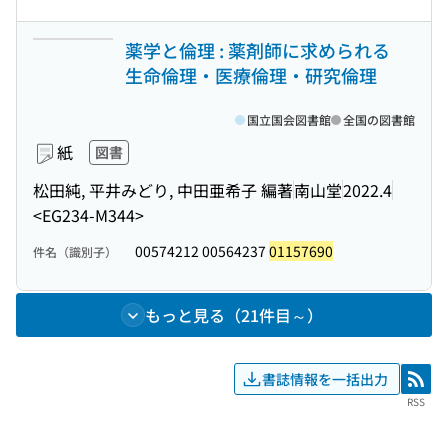
薬学と倫理 : 薬剤師に求められる
生命倫理・医療倫理・研究倫理
国立国会図書館
全国の図書館
紙
図書
松田純, 平井みどり, 中田亜希子 編著
南山堂
2022.4
<EG234-M344>
00574212 00564237
01157690
件名（識別子）
もっと見る（21件目～）
書誌情報を一括出力
RSS
RSS