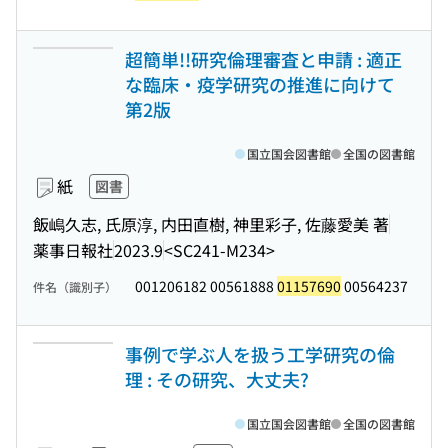
超簡単!!研究倫理審査と申請 : 適正
な臨床・疫学研究の推進に向けて
第2版
国立国会図書館
全国の図書館
紙
図書
飯嶋久志, 氏原淳, 内田直樹, 神里彩子, 佐藤愛美 著
薬事日報社
2023.9
<SC241-M234>
001206182 00561888
01157690
00564237
件名（識別子）
事例で学ぶ人を扱う工学研究の倫
理 : その研究、大丈夫?
国立国会図書館
全国の図書館