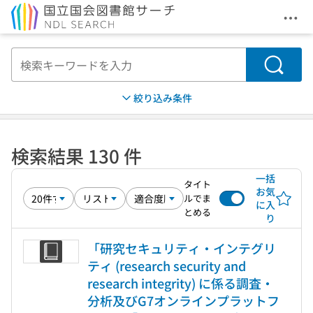
メニ
本文へ移動
検索
絞り込み条件
検索結果 130 件
一括
タイト
お気
ルでま
に入
とめる
り
「研究セキュリティ・インテグリ
ティ (research security and
research integrity) に係る調査・
分析及びG7オンラインプラットフ