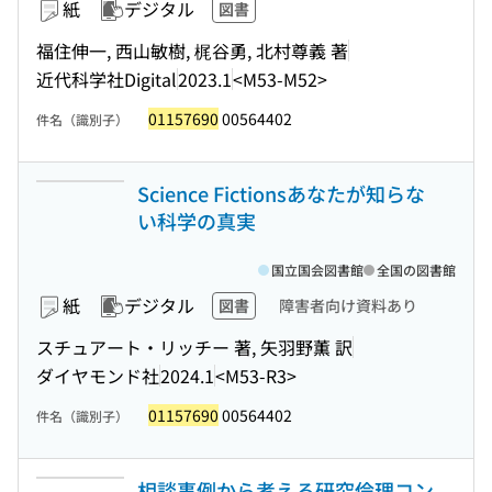
紙
デジタル
図書
福住伸一, 西山敏樹, 梶谷勇, 北村尊義 著
近代科学社Digital
2023.1
<M53-M52>
01157690
00564402
件名（識別子）
Science Fictionsあなたが知らな
い科学の真実
国立国会図書館
全国の図書館
紙
デジタル
図書
障害者向け資料あり
スチュアート・リッチー 著, 矢羽野薫 訳
ダイヤモンド社
2024.1
<M53-R3>
01157690
00564402
件名（識別子）
相談事例から考える研究倫理コン