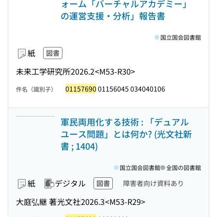
ォーム「バーチャルアカデミー」
の運営支援・分析」報告書
国立国会図書館
紙
図書
未来工学研究所
2026.2
<M53-R30>
01157690
01156045 034040106
件名（識別子）
軍民両用化する技術 : 「デュアル
ユース問題」とは何か? (光文社新
書 ; 1404)
国立国会図書館
全国の図書館
紙
デジタル
図書
障害者向け資料あり
大庭弘継 著
光文社
2026.3
<M53-R29>