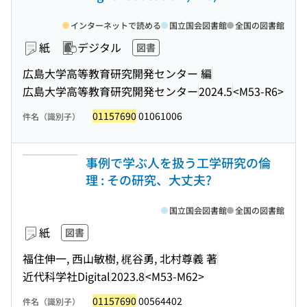
インターネットで読める
国立国会図書館
全国の図書館
紙
デジタル
図書
広島大学高等教育研究開発センター 編
広島大学高等教育研究開発センター
2024.5
<M53-R6>
01157690
01061006
件名（識別子）
事例で学ぶ人を扱う工学研究の倫
理 : その研究、大丈夫?
国立国会図書館
全国の図書館
紙
図書
福住伸一, 西山敏樹, 梶谷勇, 北村尊義 著
近代科学社Digital
2023.8
<M53-M62>
01157690
00564402
件名（識別子）