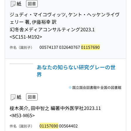
紙
図書
ジュディ・マイコヴィッツ, ケント・ヘッケンライヴ
ェリー 著, 伊藤裕幸 訳
幻冬舎メディアコンサルティング
2023.1
<SC151-M192>
00574137 032640767
01157690
件名（識別子）
あなたの知らない研究グレーの世
界
国立国会図書館
全国の図書館
紙
図書
榎木英介, 田中智之 編著
中外医学社
2023.11
<M53-M65>
01157690
00564402
件名（識別子）