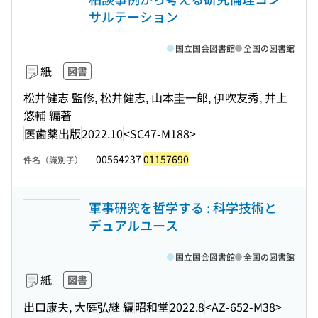
サルテーション
国立国会図書館
全国の図書館
紙
図書
松井健志 監修, 松井健志, 山本圭一郎, 伊吹友秀, 井上
悠輔 編著
医歯薬出版
2022.10
<SC47-M188>
00564237
01157690
件名（識別子）
軍事研究を哲学する : 科学技術と
デュアルユース
国立国会図書館
全国の図書館
紙
図書
出口康夫, 大庭弘継 編
昭和堂
2022.8
<AZ-652-M38>