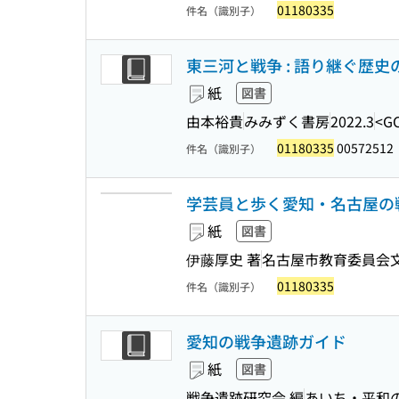
01180335
件名（識別子）
東三河と戦争 : 語り継ぐ歴史
紙
図書
由本裕貴
みみずく書房
2022.3
<G
01180335
00572512
件名（識別子）
学芸員と歩く愛知・名古屋の
紙
図書
伊藤厚史 著
名古屋市教育委員会
01180335
件名（識別子）
愛知の戦争遺跡ガイド
紙
図書
戦争遺跡研究会 編
あいち・平和