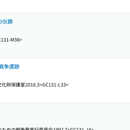
の痕跡
C131-M38>
戦争遺跡
文化財保護室
2016.3
<GC131-L33>
のための戦争展実行委員会
1997.7
<GC131-J4>