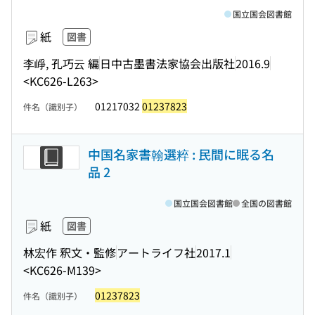
国立国会図書館
紙
図書
李崢, 孔巧云 編
日中古墨書法家協会出版社
2016.9
<KC626-L263>
01217032
01237823
件名（識別子）
中国名家書翰選粹 : 民間に眠る名
品 2
国立国会図書館
全国の図書館
紙
図書
林宏作 釈文・監修
アートライフ社
2017.1
<KC626-M139>
01237823
件名（識別子）