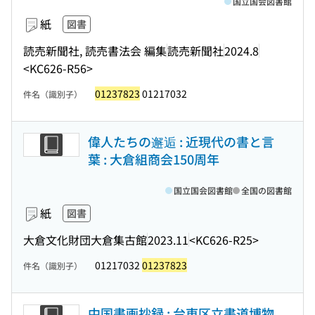
国立国会図書館
紙
図書
読売新聞社, 読売書法会 編集
読売新聞社
2024.8
<KC626-R56>
01237823
01217032
件名（識別子）
偉人たちの邂逅 : 近現代の書と言
葉 : 大倉組商会150周年
国立国会図書館
全国の図書館
紙
図書
大倉文化財団大倉集古館
2023.11
<KC626-R25>
01217032
01237823
件名（識別子）
中国書画抄録 : 台東区立書道博物