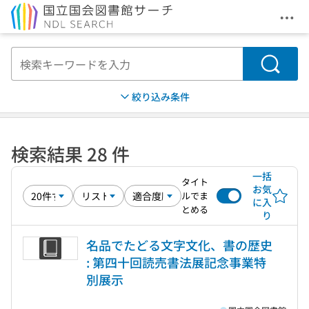
メニ
本文へ移動
検索
絞り込み条件
検索結果 28 件
一括
タイト
お気
ルでま
に入
とめる
り
名品でたどる文字文化、書の歴史
: 第四十回読売書法展記念事業特
別展示