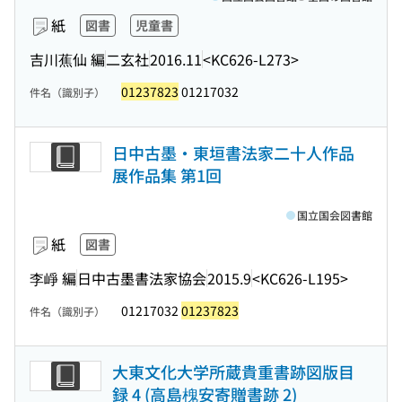
紙
図書
児童書
吉川蕉仙 編
二玄社
2016.11
<KC626-L273>
01237823
01217032
件名（識別子）
日中古墨・東垣書法家二十人作品
展作品集 第1回
国立国会図書館
紙
図書
李崢 編
日中古墨書法家協会
2015.9
<KC626-L195>
01217032
01237823
件名（識別子）
大東文化大学所蔵貴重書跡図版目
録 4 (高島槐安寄贈書跡 2)