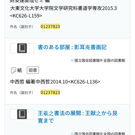
財安達直哉ゼミ 編
大東文化大学大学院文学研究科書道学専攻
2015.3
<KC626-L159>
01237823
件名（識別子）
書のある部屋 : 影耳庵書画記
国立国会図書館
全国の図書館
紙
図書
中西哲 編著
中西哲
2014.10
<KC626-L136>
01237823
件名（識別子）
王羲之書法の展開 : 王献之から良
寛まで
国立国会図書館
全国の図書館