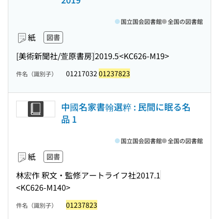
国立国会図書館
全国の図書館
紙
図書
[美術新聞社/萱原書房]
2019.5
<KC626-M19>
01217032
01237823
件名（識別子）
中國名家書翰選粹 : 民間に眠る名
品 1
国立国会図書館
全国の図書館
紙
図書
林宏作 釈文・監修
アートライフ社
2017.1
<KC626-M140>
01237823
件名（識別子）