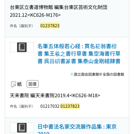
台東区立書道博物館 編集
台東区芸術文化財団
2021.12
<KC626-M176>
01237823
件名（識別子）
名筆五体般若心経 : 貫名菘翁書楷
書 集王羲之書行草書 集空海書行草
書 呉昌碩書篆書 集泰山金剛経隷書
国立国会図書館
全国の図書館
紙
図書
天来書院 編
天来書院
2019.4
<KC626-M18>
01217032
01237823
件名（識別子）
日中書法名家交流展作品集 : 東京
2019