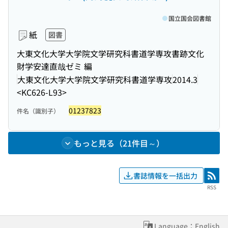
国立国会図書館
紙
図書
大東文化大学大学院文学研究科書道学専攻書跡文化
財学安達直哉ゼミ 編
大東文化大学大学院文学研究科書道学専攻
2014.3
<KC626-L93>
01237823
件名（識別子）
もっと見る（21件目～）
書誌情報を一括出力
RSS
RSS
Language：English