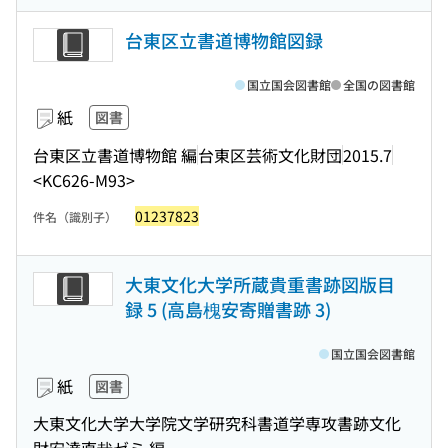
台東区立書道博物館図録
国立国会図書館
全国の図書館
紙
図書
台東区立書道博物館 編
台東区芸術文化財団
2015.7
<KC626-M93>
01237823
件名（識別子）
大東文化大学所蔵貴重書跡図版目
録 5 (高島槐安寄贈書跡 3)
国立国会図書館
紙
図書
大東文化大学大学院文学研究科書道学専攻書跡文化