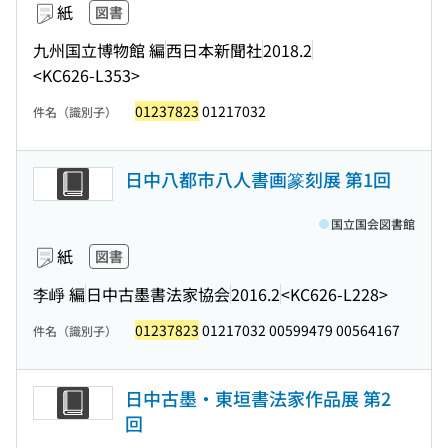
紙
図書
九州国立博物館 編
西日本新聞社
2018.2
<KC626-L353>
01237823
01217032
件名（識別子）
日中八都市八人書画篆刻展 第1回
国立国会図書館
紙
図書
李崢 編
日中古墨書法家協会
2016.2
<KC626-L228>
01237823
01217032 00599479 00564167
件名（識別子）
日中古墨・東垣書法家作品展 第2
回