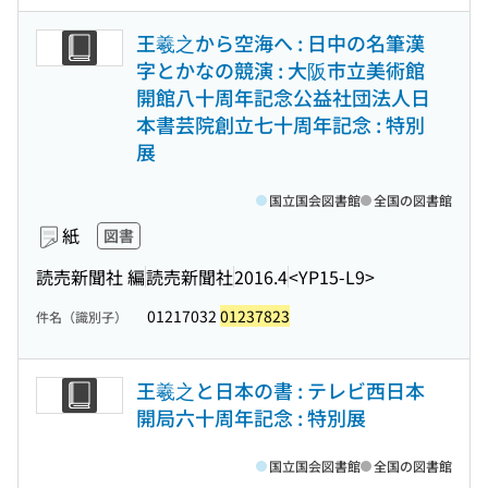
王羲之から空海へ : 日中の名筆漢
字とかなの競演 : 大阪市立美術館
開館八十周年記念公益社団法人日
本書芸院創立七十周年記念 : 特別
展
国立国会図書館
全国の図書館
紙
図書
読売新聞社 編
読売新聞社
2016.4
<YP15-L9>
01217032
01237823
件名（識別子）
王羲之と日本の書 : テレビ西日本
開局六十周年記念 : 特別展
国立国会図書館
全国の図書館