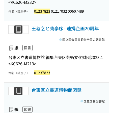
<KC626-M232>
01237823
01217032 00607489
件名（識別子）
王羲之と蘭亭序 : 連携企画20周年
国立国会図書館
全国の図書館
紙
図書
台東区立書道博物館 編集
台東区芸術文化財団
2023.1
<KC626-M213>
01237823
件名（識別子）
台東区立書道博物館図録
国立国会図書館
紙
図書