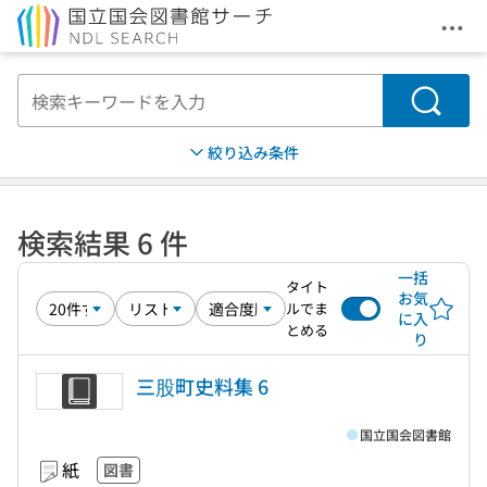
メニ
本文へ移動
検索
絞り込み条件
検索結果 6 件
一括
タイト
お気
ルでま
に入
とめる
り
三股町史料集 6
国立国会図書館
紙
図書